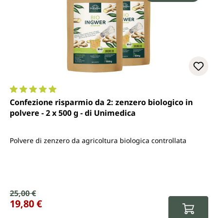
Valutazione media di 5 su 5 stelle
Confezione risparmio da 2: zenzero biologico in
polvere - 2 x 500 g - di Unimedica
Polvere di zenzero da agricoltura biologica controllata
Prezzo di vendita:
25,00 €
Prezzo normale:
19,80 €