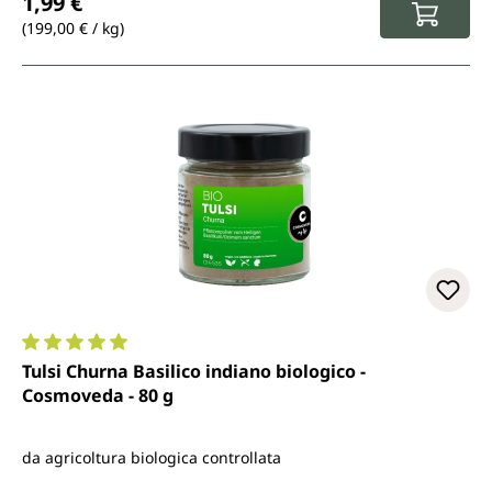
1,99 €
(199,00 € / kg)
Valutazione media di 5 su 5 stelle
Tulsi Churna Basilico indiano biologico -
Cosmoveda - 80 g
da agricoltura biologica controllata