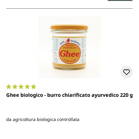
Valutazione media di 4.9 su 5 stelle
Ghee biologico - burro chiarificato ayurvedico 220 g
da agricoltura biologica controllata