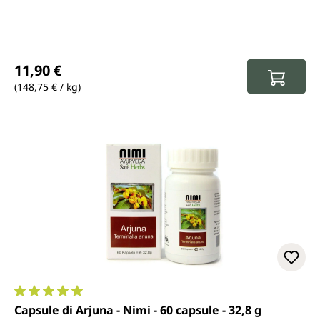
Prezzo normale:
11,90 €
(148,75 € / kg)
Valutazione media di 5 su 5 stelle
Capsule di Arjuna - Nimi - 60 capsule - 32,8 g