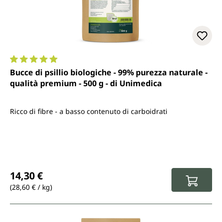
Valutazione media di 5 su 5 stelle
Bucce di psillio biologiche - 99% purezza naturale -
qualità premium - 500 g - di Unimedica
Ricco di fibre - a basso contenuto di carboidrati
Prezzo normale:
14,30 €
(28,60 € / kg)