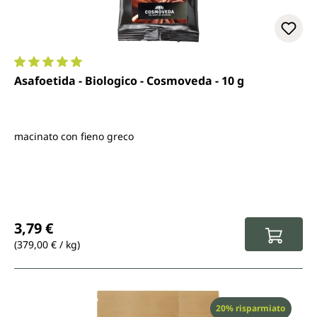
Valutazione media di 5 su 5 stelle
Asafoetida - Biologico - Cosmoveda - 10 g
macinato con fieno greco
Prezzo normale:
3,79 €
(379,00 € / kg)
Sconto
20% risparmiato