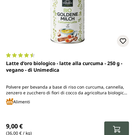
Valutazione media di 4.6 su 5 stelle
Latte d'oro biologico - latte alla curcuma - 250 g -
vegano - di Unimedica
Polvere per bevanda a base di riso con curcuma, cannella,
zenzero e zucchero di fiori di cocco da agricoltura biologica
controllata
Alimenti
Prezzo normale:
9,00 €
(36,00 € / kg)