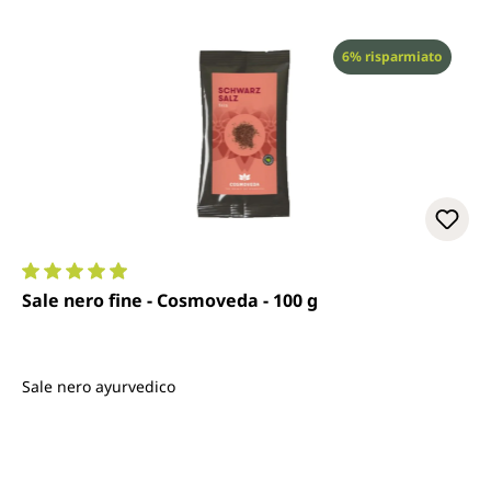
Sconto
6% risparmiato
Valutazione media di 4.9 su 5 stelle
Sale nero fine - Cosmoveda - 100 g
Sale nero ayurvedico