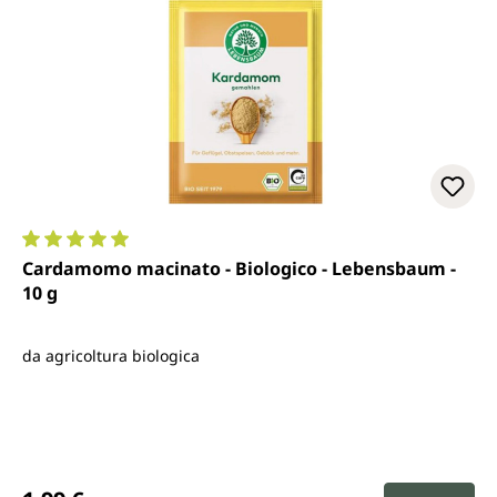
Valutazione media di 5 su 5 stelle
Cardamomo macinato - Biologico - Lebensbaum -
10 g
da agricoltura biologica
Prezzo normale: