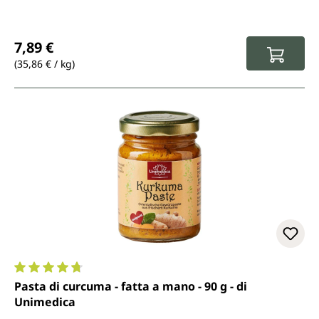
Prezzo normale:
7,89 €
(35,86 € / kg)
Valutazione media di 4.8 su 5 stelle
Pasta di curcuma - fatta a mano - 90 g - di
Unimedica