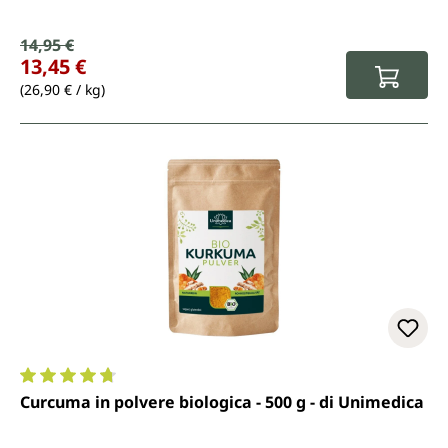
Prezzo di vendita:
14,95 €
Prezzo normale:
13,45 €
(26,90 € / kg)
Valutazione media di 4.8 su 5 stelle
Curcuma in polvere biologica - 500 g - di Unimedica