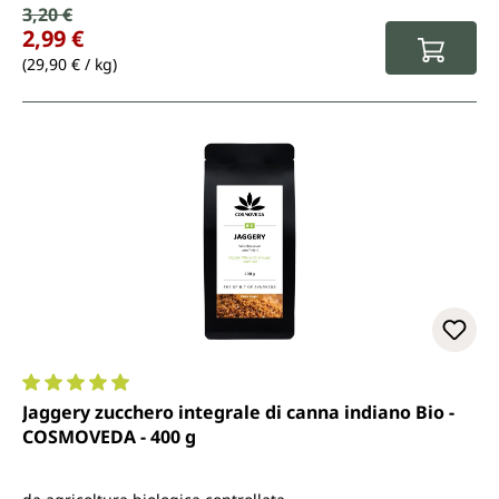
Prezzo di vendita:
3,20 €
Prezzo normale:
2,99 €
(29,90 € / kg)
Valutazione media di 4.9 su 5 stelle
Jaggery zucchero integrale di canna indiano Bio -
COSMOVEDA - 400 g