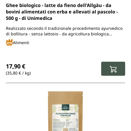
Valutazione media di 4.9 su 5 stelle
Ghee biologico - latte da fieno dell'Allgäu - da
bovini alimentati con erba e allevati al pascolo -
500 g - di Unimedica
Realizzato secondo il tradizionale procedimento ayurvedico
di bollitura - senza lattosio - da agricoltura biologica
controllata
Alimenti
Prezzo normale:
17,90 €
(35,80 € / kg)