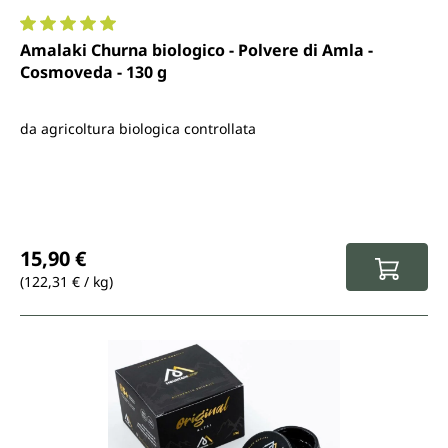
Valutazione media di 5 su 5 stelle
Amalaki Churna biologico - Polvere di Amla -
Cosmoveda - 130 g
da agricoltura biologica controllata
Prezzo normale:
15,90 €
(122,31 € / kg)