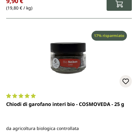
9,90 €
(19,80 € / kg)
Sconto
17% risparmiato
Valutazione media di 5 su 5 stelle
Chiodi di garofano interi bio - COSMOVEDA - 25 g
da agricoltura biologica controllata