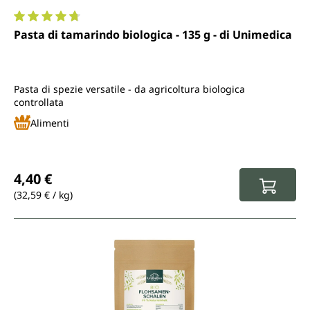
Valutazione media di 4.7 su 5 stelle
Pasta di tamarindo biologica - 135 g - di Unimedica
Pasta di spezie versatile - da agricoltura biologica
controllata
Alimenti
Prezzo normale:
4,40 €
(32,59 € / kg)