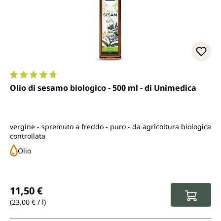
Valutazione media di 4.7 su 5 stelle
Olio di sesamo biologico - 500 ml - di Unimedica
vergine - spremuto a freddo - puro - da agricoltura biologica
controllata
Olio
Prezzo normale:
11,50 €
(23,00 € / l)