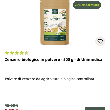
Sconto
20% risparmiato
Valutazione media di 4.6 su 5 stelle
Zenzero biologico in polvere - 500 g - di Unimedica
Polvere di zenzero da agricoltura biologica controllata
Prezzo di vendita:
12,50 €
Prezzo normale: