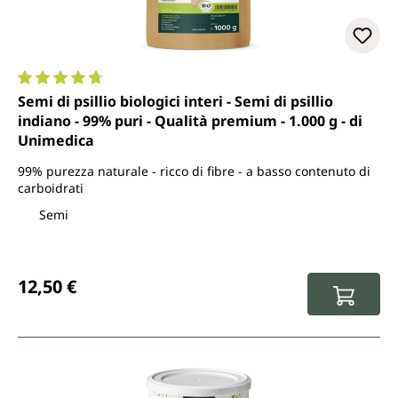
Valutazione media di 4.7 su 5 stelle
Semi di psillio biologici interi - Semi di psillio
indiano - 99% puri - Qualità premium - 1.000 g - di
Unimedica
99% purezza naturale - ricco di fibre - a basso contenuto di
carboidrati
Semi
Prezzo normale:
12,50 €