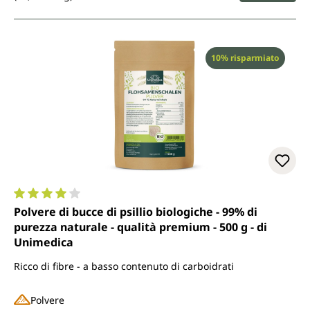
Sconto
10% risparmiato
Valutazione media di 4 su 5 stelle
Polvere di bucce di psillio biologiche - 99% di
purezza naturale - qualità premium - 500 g - di
Unimedica
Ricco di fibre - a basso contenuto di carboidrati
Polvere