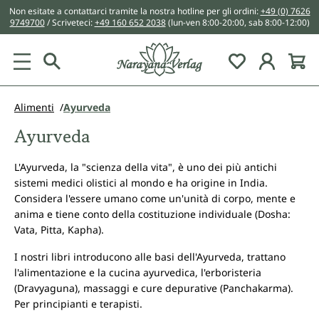
Non esitate a contattarci tramite la nostra hotline per gli ordini:
+49 (0) 7626
nuto principale
9749700
/ Scriveteci:
+49 160 652 2038
(lun-ven 8:00-20:00, sab 8:00-12:00)
You have 0 w
Alimenti
Ayurveda
Ayurveda
L'Ayurveda, la "scienza della vita", è uno dei più antichi
sistemi medici olistici al mondo e ha origine in India.
Considera l'essere umano come un'unità di corpo, mente e
anima e tiene conto della costituzione individuale (Dosha:
Vata, Pitta, Kapha).
I nostri libri introducono alle basi dell'Ayurveda, trattano
l'alimentazione e la cucina ayurvedica, l'erboristeria
(Dravyaguna), massaggi e cure depurative (Panchakarma).
Per principianti e terapisti.