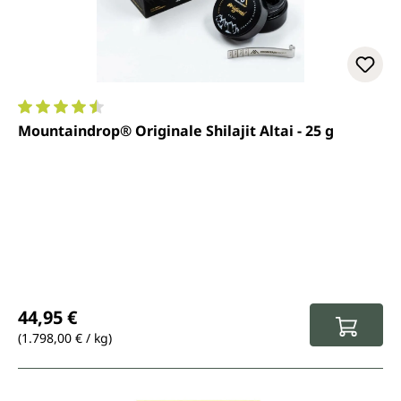
Valutazione media di 4.4 su 5 stelle
Mountaindrop® Originale Shilajit Altai - 25 g
Prezzo normale:
44,95 €
(1.798,00 € / kg)