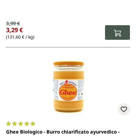
Prezzo di vendita:
3,99 €
Prezzo normale:
3,29 €
(131,60 € / kg)
Valutazione media di 4.9 su 5 stelle
Ghee Biologico - Burro chiarificato ayurvedico -