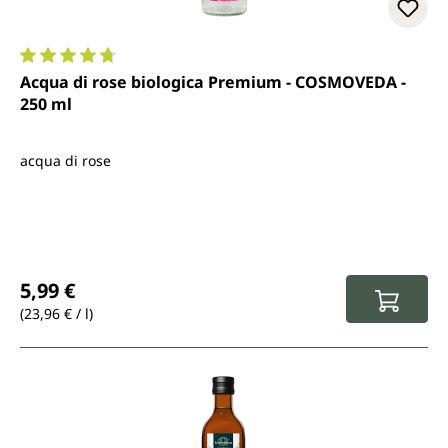
Valutazione media di 4.8 su 5 stelle
Acqua di rose biologica Premium - COSMOVEDA -
250 ml
acqua di rose
Prezzo normale:
5,99 €
(23,96 € / l)