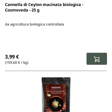
Valutazione media di 4.6 su 5 stelle
Cannella di Ceylon macinata biologica -
Cosmoveda - 25 g
da agricoltura biologica controllata
Prezzo normale:
3,99 €
(159,60 € / kg)