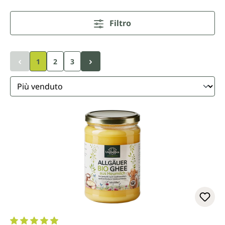
Filtro
1
2
3