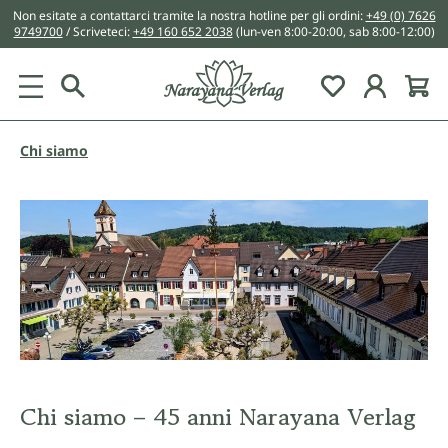
Non esitate a contattarci tramite la nostra hotline per gli ordini:
+49 (0) 7626
nuto principale
9749700
/ Scriveteci:
+49 160 652 2038
(lun-ven 8:00-20:00, sab 8:00-12:00)
You have 0 w
Chi siamo
Chi siamo – 45 anni Narayana Verlag