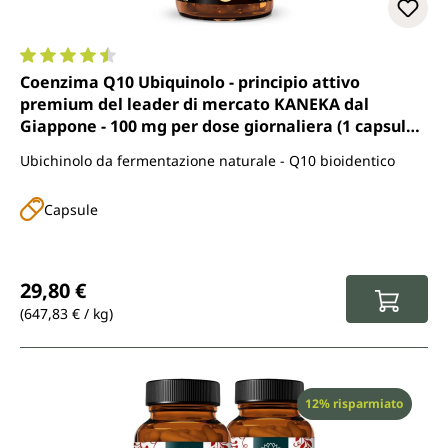
Valutazione media di 4.6 su 5 stelle
Coenzima Q10 Ubiquinolo - principio attivo
premium del leader di mercato KANEKA dal
Giappone - 100 mg per dose giornaliera (1 capsula)
- 60 capsule softgel - di Unimedica
Ubichinolo da fermentazione naturale - Q10 bioidentico
Capsule
Prezzo normale:
29,80 €
(647,83 € / kg)
Sconto
12% risparmiato