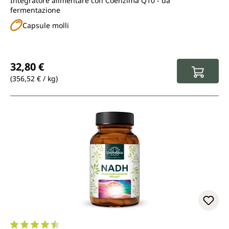
Integratore alimentare con Coenzima Q10 - da
fermentazione
Capsule molli
Prezzo normale:
32,80 €
(356,52 € / kg)