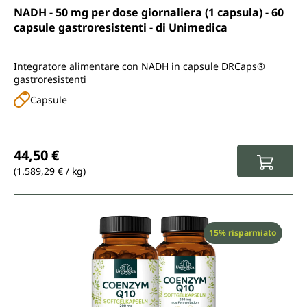
Valutazione media di 4.5 su 5 stelle
NADH - 50 mg per dose giornaliera (1 capsula) - 60
capsule gastroresistenti - di Unimedica
Integratore alimentare con NADH in capsule DRCaps®
gastroresistenti
Capsule
Prezzo normale:
44,50 €
(1.589,29 € / kg)
Sconto
15% risparmiato