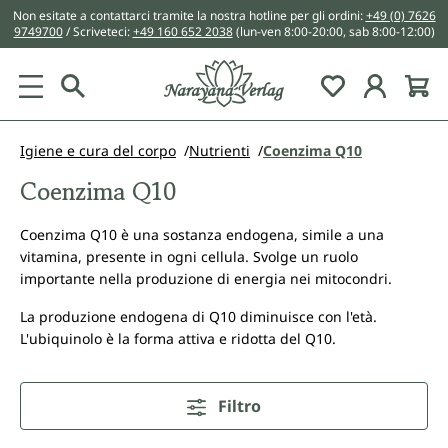
Non esitate a contattarci tramite la nostra hotline per gli ordini:
+49 (0) 7626
nuto principale
9749700
/ Scriveteci:
+49 160 652 2038
(lun-ven 8:00-20:00, sab 8:00-12:00)
You have 0 w
Igiene e cura del corpo
Nutrienti
Coenzima Q10
Coenzima Q10
Coenzima Q10 è una sostanza endogena, simile a una
vitamina, presente in ogni cellula. Svolge un ruolo
importante nella produzione di energia nei mitocondri.
La produzione endogena di Q10 diminuisce con l'età.
L'ubiquinolo è la forma attiva e ridotta del Q10.
Filtro