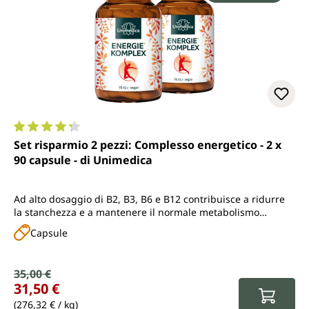
Valutazione media di 4.3 su 5 stelle
Set risparmio 2 pezzi: Complesso energetico - 2 x
90 capsule - di Unimedica
Ad alto dosaggio di B2, B3, B6 e B12 contribuisce a ridurre
la stanchezza e a mantenere il normale metabolismo
energetico, con vitamina C, D, K, taurina, ashwagandha,
Capsule
maca, reishi, ginseng, rhodiola, tè verde, sofora del
Giappone e coenzima Q10
Prezzo di vendita:
35,00 €
Prezzo normale:
31,50 €
(276,32 € / kg)