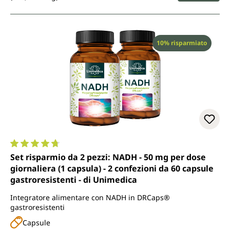
Sconto
10% risparmiato
Valutazione media di 4.8 su 5 stelle
Set risparmio da 2 pezzi: NADH - 50 mg per dose
giornaliera (1 capsula) - 2 confezioni da 60 capsule
gastroresistenti - di Unimedica
Integratore alimentare con NADH in DRCaps®
gastroresistenti
Capsule