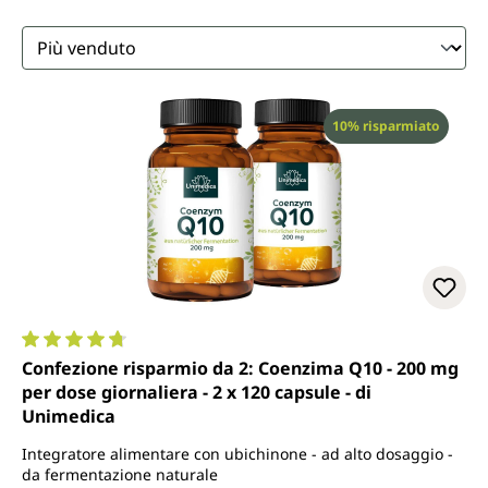
Sconto
10% risparmiato
Valutazione media di 4.8 su 5 stelle
Confezione risparmio da 2: Coenzima Q10 - 200 mg
per dose giornaliera - 2 x 120 capsule - di
Unimedica
Integratore alimentare con ubichinone - ad alto dosaggio -
da fermentazione naturale