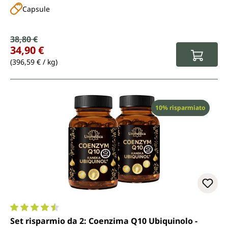
Capsule
Prezzo di vendita:
38,80 €
Prezzo normale:
34,90 €
(396,59 € / kg)
Sconto
10% risparmiato
Valutazione media di 4.6 su 5 stelle
Set risparmio da 2: Coenzima Q10 Ubiquinolo -