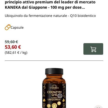
principio attivo premium del leader di mercato
KANEKA dal Giappone - 100 mg per dose
giornaliera (1 capsula) - 2 x 60 capsule softgel - di
Ubiquinolo da fermentazione naturale - Q10 bioidentico
Unimedica
Capsule
Prezzo di vendita:
59,60 €
Prezzo normale:
53,60 €
(582,61 € / kg)