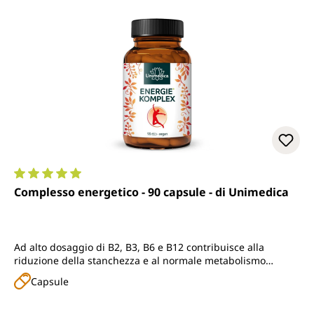
Valutazione media di 5 su 5 stelle
Complesso energetico - 90 capsule - di Unimedica
Ad alto dosaggio di B2, B3, B6 e B12 contribuisce alla
riduzione della stanchezza e al normale metabolismo
energetico; contiene inoltre vitamina C, D, K, taurina,
Capsule
ashwagandha, maca, reishi, ginseng, rodiola, tè verde,
sophora giapponese e coenzima Q10