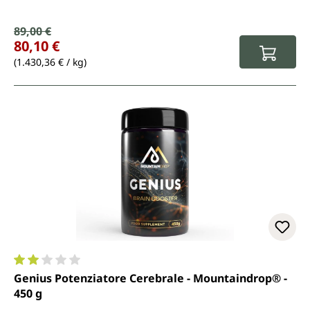
Prezzo di vendita:
89,00 €
Prezzo normale:
80,10 €
(1.430,36 € / kg)
Valutazione media di 2 su 5 stelle
Genius Potenziatore Cerebrale - Mountaindrop® -
450 g