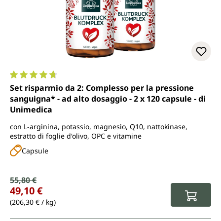
Valutazione media di 4.7 su 5 stelle
Set risparmio da 2: Complesso per la pressione
sanguigna* - ad alto dosaggio - 2 x 120 capsule - di
Unimedica
con L-arginina, potassio, magnesio, Q10, nattokinase,
estratto di foglie d'olivo, OPC e vitamine
Capsule
Prezzo di vendita:
55,80 €
Prezzo normale:
49,10 €
(206,30 € / kg)