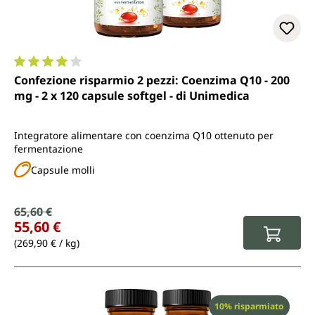
Valutazione media di 4.1 su 5 stelle
Confezione risparmio 2 pezzi: Coenzima Q10 - 200
mg - 2 x 120 capsule softgel - di Unimedica
Integratore alimentare con coenzima Q10 ottenuto per
fermentazione
Capsule molli
Prezzo di vendita:
65,60 €
Prezzo normale:
55,60 €
(269,90 € / kg)
Sconto
10% risparmiato