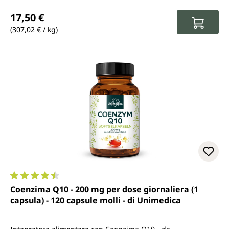
Prezzo normale:
17,50 €
(307,02 € / kg)
Valutazione media di 4.6 su 5 stelle
Coenzima Q10 - 200 mg per dose giornaliera (1
capsula) - 120 capsule molli - di Unimedica