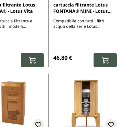
a filtrante Lotus
cartuccia filtrante Lotus
® - Lotus Vita
FONTANA® MINI - Lotus
Vita
tuccia filtrante è
Compatibile con tutti i filtri
utti i modelli
acqua della serie Lotus
 KENDRA, JORO,
FONTANA®
r il modello FONTANA®
ga di scegliere i filtri
itura "Mini".
normale:
Prezzo normale:
46,80 €