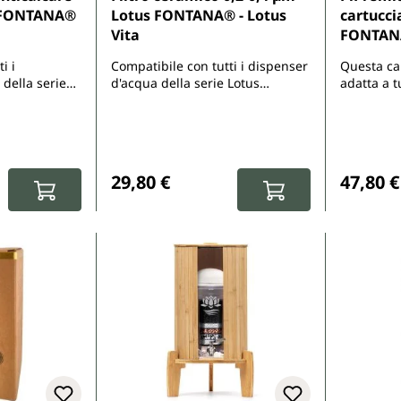
 FONTANA®
Lotus FONTANA® - Lotus
cartucci
a
Vita
FONTANA
i i
Compatibile con tutti i dispenser
Questa car
 della serie
d'acqua della serie Lotus
adatta a t
FONTANA®
FONTANA®
KAITO. Pe
Mini si pre
con la dic
:
Prezzo normale:
Prezzo 
29,80 €
47,80 €