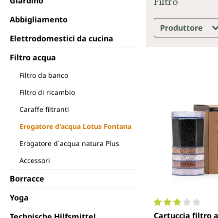
Filtro
Giardino
Abbigliamento
Produttore
Elettrodomestici da cucina
Filtro acqua
Filtro da banco
Filtro di ricambio
Caraffe filtranti
Erogatore d'acqua Lotus Fontana
Erogatore d´acqua natura Plus
Accessori
Borracce
Yoga
Valutazione media 
Cartuccia filtro 
Technische Hilfsmittel