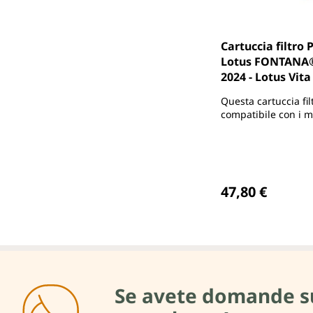
Cartuccia filtro
Lotus FONTANA®
2024 - Lotus Vita
Questa cartuccia fil
compatibile con i m
FONTANA KENDRA, 
- NON COMPATIBIL
MODELLI MINI
Prezzo normale
47,80 €
Se avete domande su d