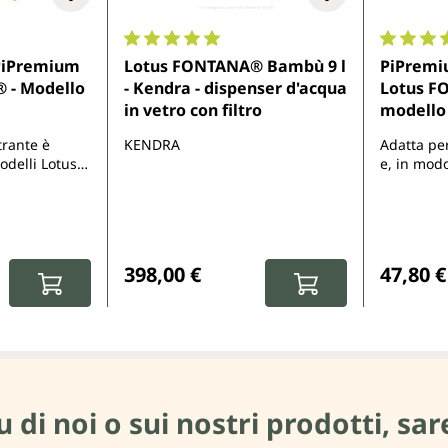
Valutazione media di 5 su 5 stelle
Valutazio
 PiPremium
Lotus FONTANA® Bambù 9 l
PiPremiu
 - Modello
- Kendra - dispenser d'acqua
Lotus F
in vetro con filtro
modello 
trante è
KENDRA
Adatta pe
odelli Lotus
e, in mod
JORO, KAITO
tutti gli 
E CON I
8 litri e 
cartuccia 
con tutti 
:
Prezzo normale:
Prezzo 
398,00 €
47,80 €
i noi o sui nostri prodotti, sare