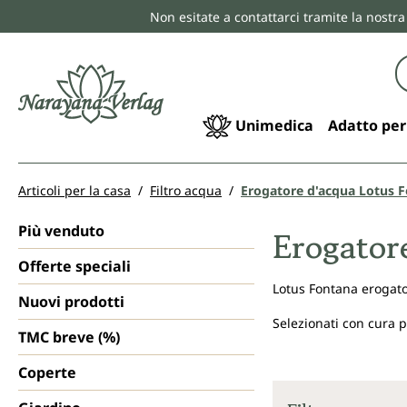
Non esitate a contattarci tramite la nostra
ricerca
Passa alla navigazione principale
Unimedica
Adatto per
Articoli per la casa
Filtro acqua
Erogatore d'acqua Lotus 
Più venduto
Erogator
Offerte speciali
Lotus Fontana erogato
Nuovi prodotti
Selezionati con cura p
TMC breve (%)
Coperte