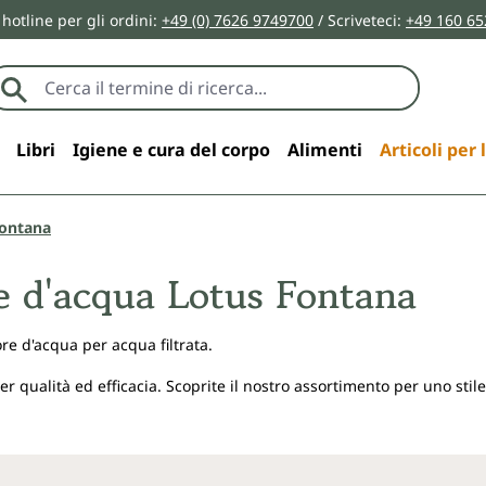
 hotline per gli ordini:
+49 (0) 7626 9749700
/ Scriveteci:
+49 160 65
Libri
Igiene e cura del corpo
Alimenti
Articoli per 
Fontana
e d'acqua Lotus Fontana
re d'acqua per acqua filtrata.
er qualità ed efficacia. Scoprite il nostro assortimento per uno stile