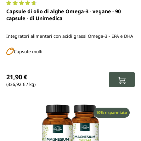
Valutazione media di 4.8 su 5 stelle
Capsule di olio di alghe Omega-3 - vegane - 90
capsule - di Unimedica
Integratori alimentari con acidi grassi Omega-3 - EPA e DHA
Capsule molli
Prezzo normale:
21,90 €
(336,92 € / kg)
Sconto
10% risparmiato