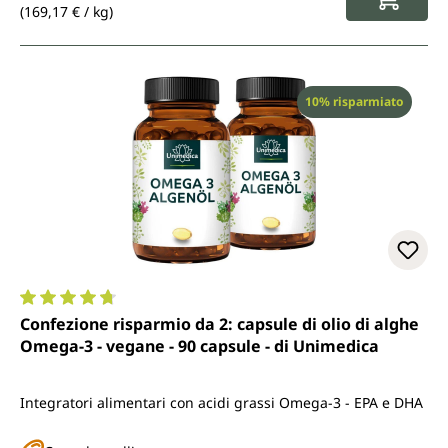
(169,17 € / kg)
Sconto
10% risparmiato
Valutazione media di 4.8 su 5 stelle
Confezione risparmio da 2: capsule di olio di alghe
Omega-3 - vegane - 90 capsule - di Unimedica
Integratori alimentari con acidi grassi Omega-3 - EPA e DHA