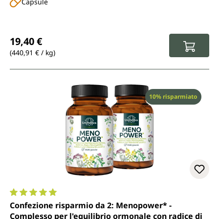
Capsule
Prezzo normale:
19,40 €
(440,91 € / kg)
Sconto
10% risparmiato
Valutazione media di 5 su 5 stelle
Confezione risparmio da 2: Menopower* -
Complesso per l'equilibrio ormonale con radice di