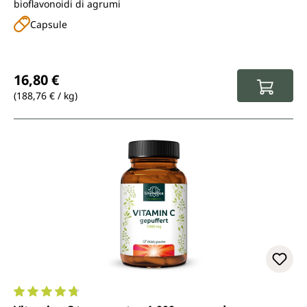
bioflavonoidi di agrumi
Capsule
Prezzo normale:
16,80 €
(188,76 € / kg)
Valutazione media di 4.7 su 5 stelle