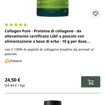
Valutazione media di 4.7 su 5 stelle
Collagen Pure - Proteina di collagene - da
allevamento certificato LIAF a pascolo con
alimentazione a base di erba - 10 g per dose
giornaliera - 450 g di polvere - di Unimedica
con il 100% di peptidi di collagene bioattivi da animali al
pascolo
Polvere
Prezzo normale:
24,50 €
(54,44 € / kg)