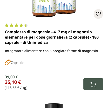
Valutazione media di 4.6 su 5 stelle
Complesso di magnesio - 417 mg di magnesio
elementare per dose giornaliera (2 capsule) - 180
capsule - di Unimedica
Integratore alimentare con 5 pregiate forme di magnesio
Capsule
Prezzo di vendita:
39,00 €
Prezzo normale:
35,10 €
(118,58 € / kg)