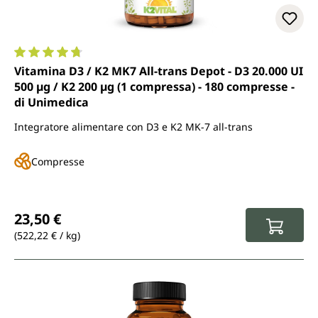
Valutazione media di 4.8 su 5 stelle
Vitamina D3 / K2 MK7 All-trans Depot - D3 20.000 UI
500 µg / K2 200 µg (1 compressa) - 180 compresse -
di Unimedica
Integratore alimentare con D3 e K2 MK-7 all-trans
Compresse
Prezzo normale:
23,50 €
(522,22 € / kg)