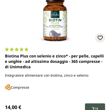
Valutazione media di 4.7 su 5 stelle
Biotina Plus con selenio e zinco* - per pelle, capelli
e unghie - ad altissimo dosaggio - 365 compresse -
di Unimedica
Integratore alimentare con biotina, zinco e selenio
Compresse
Prezzo normale:
14,00 €