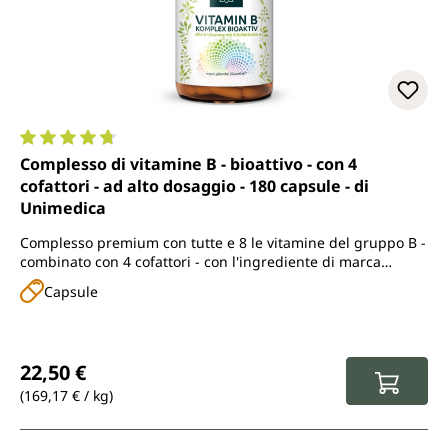
Valutazione media di 4.7 su 5 stelle
Complesso di vitamine B - bioattivo - con 4
cofattori - ad alto dosaggio - 180 capsule - di
Unimedica
Complesso premium con tutte e 8 le vitamine del gruppo B -
combinato con 4 cofattori - con l'ingrediente di marca
Quatrefolic®
Capsule
Prezzo normale:
22,50 €
(169,17 € / kg)