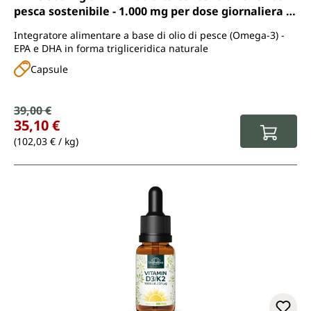
pesca sostenibile - 1.000 mg per dose giornaliera (1
capsula) - 120 capsule molli - di Unimedica
Integratore alimentare a base di olio di pesce (Omega-3) -
EPA e DHA in forma trigliceridica naturale
Capsule
Prezzo di vendita:
39,00 €
Prezzo normale:
35,10 €
(102,03 € / kg)