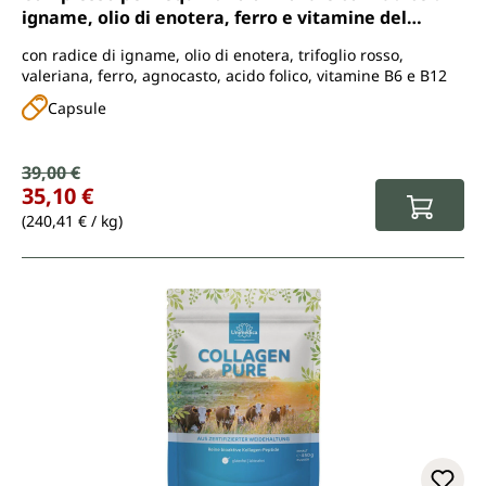
igname, olio di enotera, ferro e vitamine del
gruppo B - 2 x 90 capsule - di Unimedica
con radice di igname, olio di enotera, trifoglio rosso,
valeriana, ferro, agnocasto, acido folico, vitamine B6 e B12
Capsule
Prezzo di vendita:
39,00 €
Prezzo normale:
35,10 €
(240,41 € / kg)