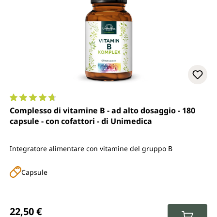
Valutazione media di 4.8 su 5 stelle
Complesso di vitamine B - ad alto dosaggio - 180
capsule - con cofattori - di Unimedica
Integratore alimentare con vitamine del gruppo B
Capsule
Prezzo normale:
22,50 €