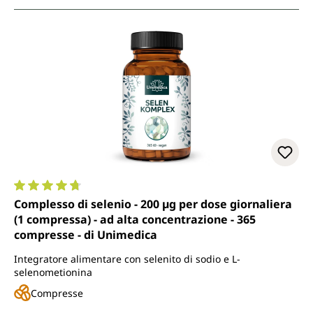
Valutazione media di 4.8 su 5 stelle
Complesso di selenio - 200 µg per dose giornaliera
(1 compressa) - ad alta concentrazione - 365
compresse - di Unimedica
Integratore alimentare con selenito di sodio e L-
selenometionina
Compresse