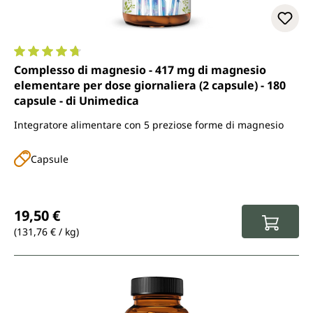
Valutazione media di 4.7 su 5 stelle
Complesso di magnesio - 417 mg di magnesio
elementare per dose giornaliera (2 capsule) - 180
capsule - di Unimedica
Integratore alimentare con 5 preziose forme di magnesio
Capsule
Prezzo normale:
19,50 €
(131,76 € / kg)