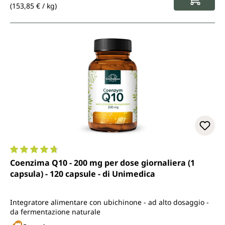
(153,85 € / kg)
Valutazione media di 4.8 su 5 stelle
Coenzima Q10 - 200 mg per dose giornaliera (1
capsula) - 120 capsule - di Unimedica
Integratore alimentare con ubichinone - ad alto dosaggio -
da fermentazione naturale