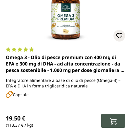
Valutazione media di 4.7 su 5 stelle
Omega 3 - Olio di pesce premium con 400 mg di
EPA e 300 mg di DHA - ad alta concentrazione - da
pesca sostenibile - 1.000 mg per dose giornaliera (1
capsula) - 120 capsule molli - di Unimedica
Integratore alimentare a base di olio di pesce (Omega-3) –
EPA e DHA in forma trigliceridica naturale
Capsule
Prezzo normale:
19,50 €
(113,37 € / kg)