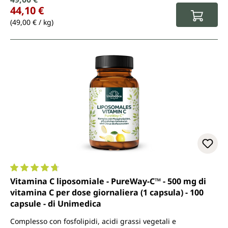
Prezzo di vendita:
44,10 €
(49,00 € / kg)
Valutazione media di 4.7 su 5 stelle
Vitamina C liposomiale - PureWay-C™ - 500 mg di
vitamina C per dose giornaliera (1 capsula) - 100
capsule - di Unimedica
Complesso con fosfolipidi, acidi grassi vegetali e