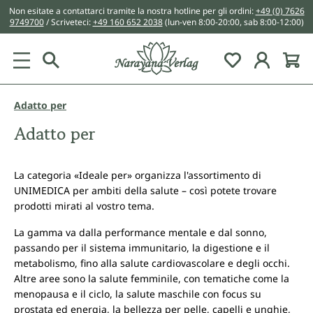
Non esitate a contattarci tramite la nostra hotline per gli ordini:
+49 (0) 7626
nuto principale
9749700
/ Scriveteci:
+49 160 652 2038
(lun-ven 8:00-20:00, sab 8:00-12:00)
You have 0 w
Adatto per
Adatto per
La categoria «Ideale per» organizza l'assortimento di
UNIMEDICA per ambiti della salute – così potete trovare
prodotti mirati al vostro tema.
La gamma va dalla performance mentale e dal sonno,
passando per il sistema immunitario, la digestione e il
metabolismo, fino alla salute cardiovascolare e degli occhi.
Altre aree sono la salute femminile, con tematiche come la
menopausa e il ciclo, la salute maschile con focus su
prostata ed energia, la bellezza per pelle, capelli e unghie,