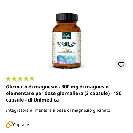
Valutazione media di 4.8 su 5 stelle
Glicinato di magnesio - 300 mg di magnesio
elementare per dose giornaliera (3 capsule) - 180
capsule - di Unimedica
Integratore alimentare a base di magnesio glicinato
Capsule