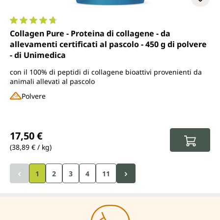
Valutazione media di 4.7 su 5 stelle
Collagen Pure - Proteina di collagene - da
allevamenti certificati al pascolo - 450 g di polvere
- di Unimedica
con il 100% di peptidi di collagene bioattivi provenienti da
animali allevati al pascolo
Polvere
Prezzo normale:
17,50 €
(38,89 € / kg)
Pagina
Pagina
Pagina
1
2
3
4
11