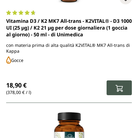
Valutazione media di 4.8 su 5 stelle
Vitamina D3 / K2 MK7 All-trans - K2VITAL® - D3 1000
UI (25 µg) / K2 21 µg per dose giornaliera (1 goccia
al giorno) - 50 ml - di Unimedica
con materia prima di alta qualità K2VITAL® MK7 All-trans di
Kappa
Gocce
Prezzo normale:
18,90 €
(378,00 € / l)