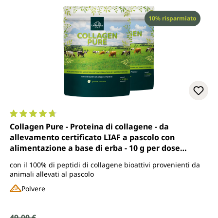
Sconto
10% risparmiato
Valutazione media di 4.7 su 5 stelle
Collagen Pure - Proteina di collagene - da
allevamento certificato LIAF a pascolo con
alimentazione a base di erba - 10 g per dose
giornaliera - 450 g di polvere - di Unimedica
con il 100% di peptidi di collagene bioattivi provenienti da
animali allevati al pascolo
Polvere
49,00 €
Prezzo normale: