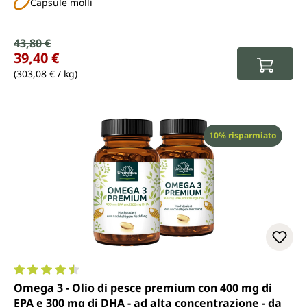
Capsule molli
Prezzo di vendita:
43,80 €
Prezzo normale:
39,40 €
(303,08 € / kg)
Sconto
10% risparmiato
Valutazione media di 4.6 su 5 stelle
Omega 3 - Olio di pesce premium con 400 mg di
EPA e 300 mg di DHA - ad alta concentrazione - da