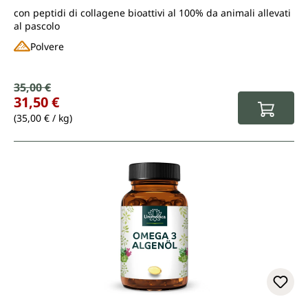
con peptidi di collagene bioattivi al 100% da animali allevati
al pascolo
Polvere
Prezzo di vendita:
35,00 €
Prezzo normale:
31,50 €
(35,00 € / kg)