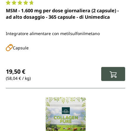
Valutazione media di 4.8 su 5 stelle
MSM - 1.600 mg per dose giornaliera (2 capsule) -
ad alto dosaggio - 365 capsule - di Unimedica
Integratore alimentare con metilsulfonilmetano
Capsule
Prezzo normale:
19,50 €
(58,04 € / kg)