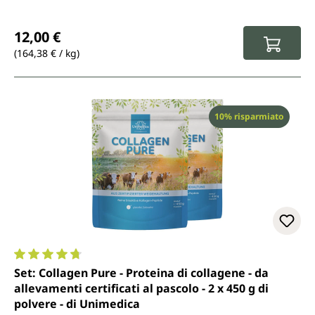
Prezzo normale:
12,00 €
(164,38 € / kg)
Sconto
10% risparmiato
Valutazione media di 4.7 su 5 stelle
Set: Collagen Pure - Proteina di collagene - da
allevamenti certificati al pascolo - 2 x 450 g di
polvere - di Unimedica