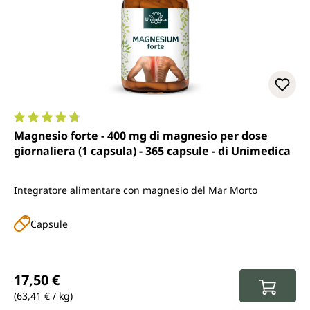
Valutazione media di 4.7 su 5 stelle
Magnesio forte - 400 mg di magnesio per dose
giornaliera (1 capsula) - 365 capsule - di Unimedica
Integratore alimentare con magnesio del Mar Morto
Capsule
Prezzo normale:
17,50 €
(63,41 € / kg)