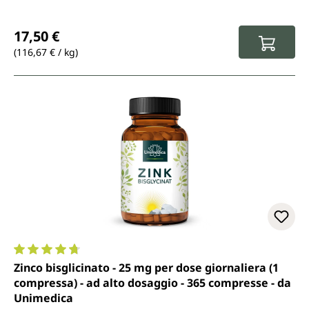
Prezzo normale:
17,50 €
(116,67 € / kg)
Valutazione media di 4.8 su 5 stelle
Zinco bisglicinato - 25 mg per dose giornaliera (1
compressa) - ad alto dosaggio - 365 compresse - da
Unimedica