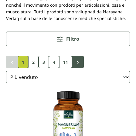
nonché il movimento con prodotti per articolazioni, ossa e
muscolatura. Tutti i prodotti sono sviluppati da Narayana
Verlag sulla base delle conoscenze mediche specialistiche.
Filtro
Pagina
Pagina
Pagina
1
2
3
4
11