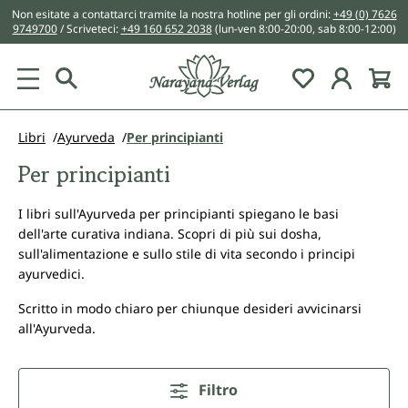
Non esitate a contattarci tramite la nostra hotline per gli ordini:
+49 (0) 7626
nuto principale
9749700
/ Scriveteci:
+49 160 652 2038
(lun-ven 8:00-20:00, sab 8:00-12:00)
You have 0 w
Libri
Ayurveda
Per principianti
Per principianti
I libri sull'Ayurveda per principianti spiegano le basi
dell'arte curativa indiana. Scopri di più sui dosha,
sull'alimentazione e sullo stile di vita secondo i principi
ayurvedici.
Scritto in modo chiaro per chiunque desideri avvicinarsi
all'Ayurveda.
Filtro