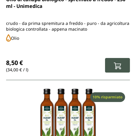
ml - Unimedica
crudo - da prima spremitura a freddo - puro - da agricoltura
biologica controllata - appena macinato
Olio
Prezzo normale:
8,50 €
(34,00 € / l)
Sconto
10% risparmiato