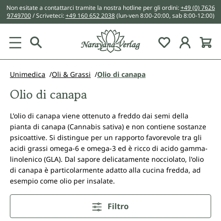
Non esitate a contattarci tramite la nostra hotline per gli ordini:
+49 (0) 7626
nuto principale
9749700
/ Scriveteci:
+49 160 652 2038
(lun-ven 8:00-20:00, sab 8:00-12:00)
You have 0 w
Unimedica
Oli & Grassi
Olio di canapa
Olio di canapa
L'olio di canapa viene ottenuto a freddo dai semi della
pianta di canapa (Cannabis sativa) e non contiene sostanze
psicoattive. Si distingue per un rapporto favorevole tra gli
acidi grassi omega-6 e omega-3 ed è ricco di acido gamma-
linolenico (GLA). Dal sapore delicatamente nocciolato, l'olio
di canapa è particolarmente adatto alla cucina fredda, ad
esempio come olio per insalate.
Filtro