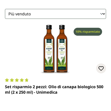
Sconto
10% risparmiato
Valutazione media di 4.8 su 5 stelle
Set risparmio 2 pezzi: Olio di canapa biologico 500
ml (2 x 250 ml) - Unimedica