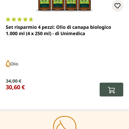
Valutazione media di 4.8 su 5 stelle
Set risparmio 4 pezzi: Olio di canapa biologico
1.000 ml (4 x 250 ml) - di Unimedica
Olio
Prezzo di vendita:
34,00 €
Prezzo normale:
30,60 €