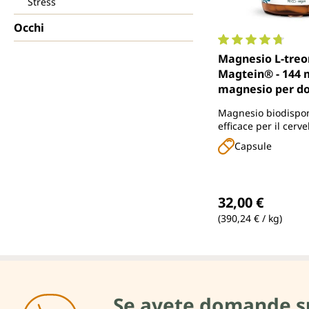
Stress
Occhi
Valutazione media 
Magnesio L-treo
Magtein® - 144 
magnesio per d
giornaliera (3 ca
Magnesio biodispon
capsule di Unim
efficace per il cervel
sistema nervoso, la
Capsule
mentale e riduce l
Prezzo normale
32,00 €
(390,24 € / kg)
Se avete domande su d