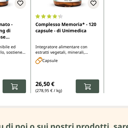
di 4.7 su 5 stelle
Valutazione media di 4.2 su 5 stelle
nato -
Complesso Memoria* - 120
mg di
capsule - di Unimedica
ose
psule) - 90
ibile ed
Integratore alimentare con
edica
lo, sostiene il
estratti vegetali, minerali,
 funzione
vitamine, DHA, caffeina, colina,
Capsule
a stanchezza
Q10 e acido R-alfa-lipoico
:
Prezzo normale:
26,50 €
(278,95 € / kg)
i noi o sui nostri prodotti, sare