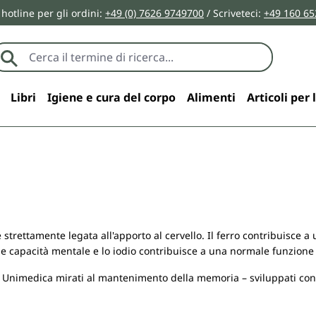
 hotline per gli ordini:
+49 (0) 7626 9749700
/ Scriveteci:
+49 160 65
Libri
Igiene e cura del corpo
Alimenti
Articoli per 
rettamente legata all'apporto al cervello. Il ferro contribuisce a
le capacità mentale e lo iodio contribuisce a una normale funzione
i Unimedica mirati al mantenimento della memoria – sviluppati co