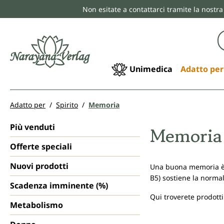
Non esitate a contattarci tramite la nostra
ricerca
Passa alla navigazione principale
Unimedica
Adatto per
Adatto per
Spirito
Memoria
Più venduti
Memoria
Offerte speciali
Nuovi prodotti
Una buona memoria è st
B5) sostiene la norma
Scadenza imminente (%)
Qui troverete prodott
Metabolismo