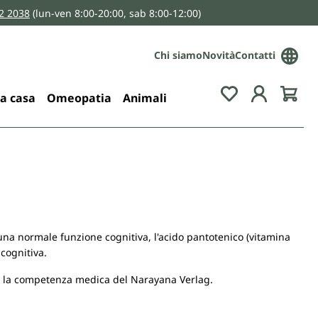
2 2038
(lun-ven 8:00-20:00, sab 8:00-12:00)
Chi siamo
Novità
Contatti
You have 0 wis
la casa
Omeopatia
Animali
 una normale funzione cognitiva, l'acido pantotenico (vitamina
 cognitiva.
n la competenza medica del Narayana Verlag.