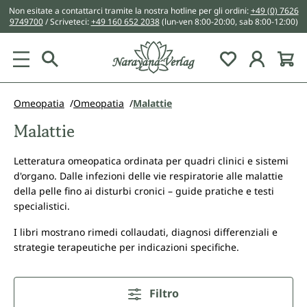
Non esitate a contattarci tramite la nostra hotline per gli ordini:
+49 (0) 7626
nuto principale
9749700
/ Scriveteci:
+49 160 652 2038
(lun-ven 8:00-20:00, sab 8:00-12:00)
You have 0 w
Omeopatia
Omeopatia
Malattie
Malattie
Letteratura omeopatica ordinata per quadri clinici e sistemi
d'organo. Dalle infezioni delle vie respiratorie alle malattie
della pelle fino ai disturbi cronici – guide pratiche e testi
specialistici.
I libri mostrano rimedi collaudati, diagnosi differenziali e
strategie terapeutiche per indicazioni specifiche.
Filtro