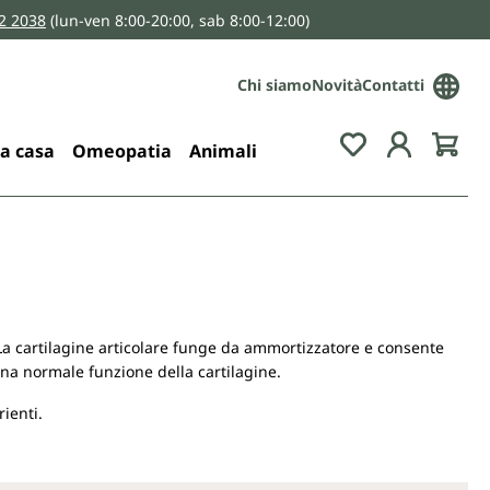
2 2038
(lun-ven 8:00-20:00, sab 8:00-12:00)
Chi siamo
Novità
Contatti
You have 0 wis
la casa
Omeopatia
Animali
 La cartilagine articolare funge da ammortizzatore e consente
na normale funzione della cartilagine.
ienti.