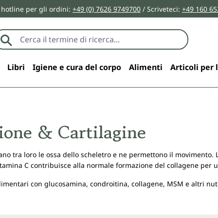
 hotline per gli ordini:
+49 (0) 7626 9749700
/ Scriveteci:
+49 160 65
Libri
Igiene e cura del corpo
Alimenti
Articoli per 
zione & Cartilagine
gano tra loro le ossa dello scheletro e ne permettono il movimento.
vitamina C contribuisce alla normale formazione del collagene per u
alimentari con glucosamina, condroitina, collagene, MSM e altri nutr