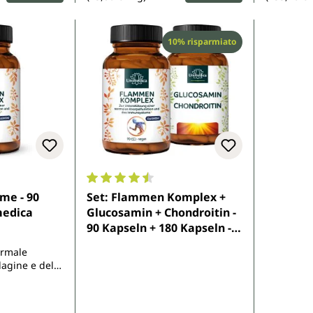
Sconto
10% risparmiato
di 5 su 5 stelle
Valutazione media di 4.6 su 5 stelle
me - 90
Set: Flammen Komplex +
medica
Glucosamin + Chondroitin -
90 Kapseln + 180 Kapseln -
von Unimedica
ormale
lagine e del
o