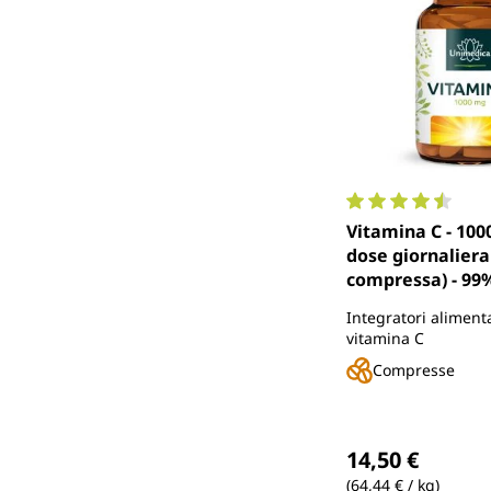
Valutazione media 
Vitamina C - 100
dose giornaliera
compressa) - 99
- ad alto dosaggi
Integratori aliment
compresse - di 
vitamina C
Compresse
Prezzo normale
14,50 €
(64,44 € / kg)