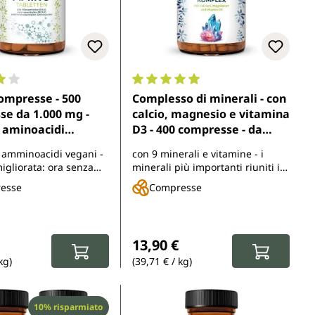
ne media di 4.1 su 5 stelle
Valutazione media di 4.9 su 5 stell
ompresse - 500
Complesso di minerali - con
e da 1.000 mg -
calcio, magnesio e vitamina
18 aminoacidi
D3 - 400 compresse - da
li (EAA), semi-
Unimedica
i amminoacidi vegani -
con 9 minerali e vitamine - i
li (BCAA) e non
igliorata: ora senza
minerali più importanti riuniti in
li - di Unimedica
m
una piccola compressa
esse
Compresse
normale:
Prezzo normale:
13,90 €
kg)
(39,71 € / kg)
Sconto
10% risparmiato