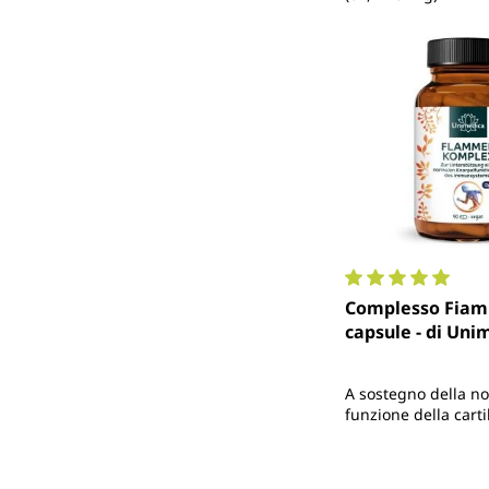
Valutazione media 
Complesso Fiam
capsule - di Uni
A sostegno della n
funzione della carti
sistema immunitari