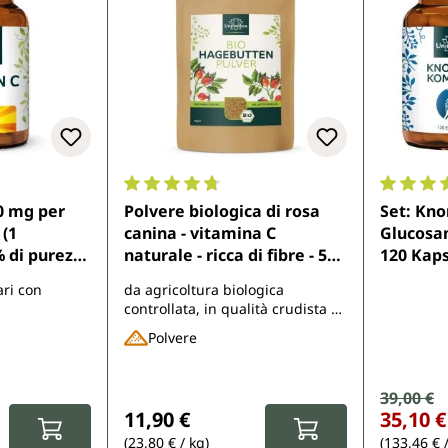
di 4.4 su 5 stelle
Valutazione media di 4.8 su 5 stelle
Valutazio
0 mg per
Polvere biologica di rosa
Set: Kno
 (1
canina - vitamina C
Glucosam
% di purezza
naturale - ricca di fibre - 500
120 Kaps
o - 180
g - da Unimedica
von Uni
ari con
da agricoltura biologica
Unimedica
controllata, in qualità crudista e
con essiccazione delicata
Polvere
Prezzo d
39,00 €
Prezzo norm
:
Prezzo normale:
11,90 €
35,10 €
(23,80 € / kg)
(133,46 € 