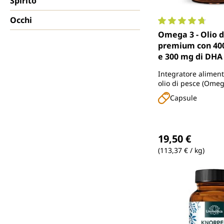
Spirito
Occhi
Valutazione media 
Omega 3 - Olio d
premium con 400
e 300 mg di DHA 
concentrazione -
Integratore aliment
sostenibile - 1.
olio di pesce (Omeg
dose giornaliera
DHA in forma trigli
Capsule
- 120 capsule moll
naturale
Unimedica
Prezzo normale
19,50 €
(113,37 € / kg)