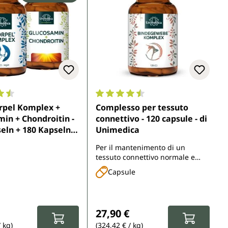
ne media di 4.6 su 5 stelle
Valutazione media di 4.4 su 5 stell
rpel Komplex +
Complesso per tessuto
in + Chondroitin -
connettivo - 120 capsule - di
eln + 180 Kapseln -
Unimedica
medica
Per il mantenimento di un
tessuto connettivo normale e
della normale funzione della
Capsule
pelle*
i vendita:
ale:
Prezzo normale:
27,90 €
/ kg)
(324,42 € / kg)