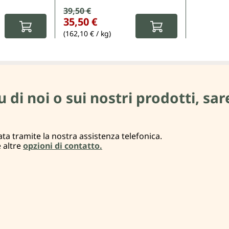
Prezzo di vendita:
39,50 €
Prezzo normale:
:
35,50 €
(162,10 € / kg)
i noi o sui nostri prodotti, sare
ta tramite la nostra assistenza telefonica.
e altre
opzioni di contatto.