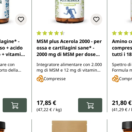
di 4.7 su 5 stelle
Valutazione media di 4.6 su 5 stelle
Valutazio
agine* -
MSM plus Acerola 2000 - per
Amino c
so + acido
ossa e cartilagini sane* -
compress
o + vitamine
2000 mg di MSM per dose
tutti i 
di Unimedica
giornaliera (2 compresse) -
essenzia
tare con
Integratore alimentare con 2.000
Spettro d
365 compresse - di
essenzia
orto della
mg di MSM e 12 mg di vitamina
Formula m
Unimedica
essenzia
itamine C e D3
C
Amylogu
Compresse
Compr
o di ossa
:
Prezzo normale:
Prezzo 
17,85 €
21,80 €
(47,22 € / kg)
(41,29 € / 