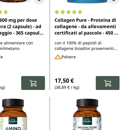
ne media di 4.8 su 5 stelle
Valutazione media di 4.7 su 5 stell
.600 mg per dose
Collagen Pure - Proteina di
ra (2 capsule) - ad
collagene - da allevamenti
aggio - 365 capsule -
certificati al pascolo - 450 g
edica
di polvere - di Unimedica
re alimentare con
con il 100% di peptidi di
onilmetano
collagene bioattivi provenienti
da animali allevati al pascolo
le
Polvere
normale:
Prezzo normale:
17,50 €
kg)
(38,89 € / kg)