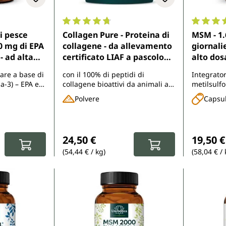
di 4.7 su 5 stelle
Valutazione media di 4.7 su 5 stelle
Valutazio
i pesce
Collagen Pure - Proteina di
MSM - 1
 mg di EPA
collagene - da allevamento
giornalie
- ad alta
certificato LIAF a pascolo
alto dos
 da pesca
con alimentazione a base di
di Unim
are a base di
con il 100% di peptidi di
Integrato
000 mg per
erba - 10 g per dose
a-3) – EPA e
collagene bioattivi da animali al
metilsulf
 (1 capsula)
giornaliera - 450 g di
ceridica
pascolo
Polvere
Capsu
i - di
polvere - di Unimedica
:
Prezzo normale:
Prezzo 
24,50 €
19,50 €
(54,44 € / kg)
(58,04 € / 