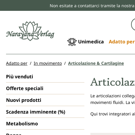
Non esitate a contattarci tramite la nostra
ricerca
Passa alla navigazione principale
Unimedica
Adatto per
Adatto per
In movimento
Articolazione & Cartilagine
Più venduti
Articola
Offerte speciali
Le articolazioni colle
Nuovi prodotti
movimenti fluidi. La 
Scadenza imminente (%)
Qui trovi integratori 
Metabolismo