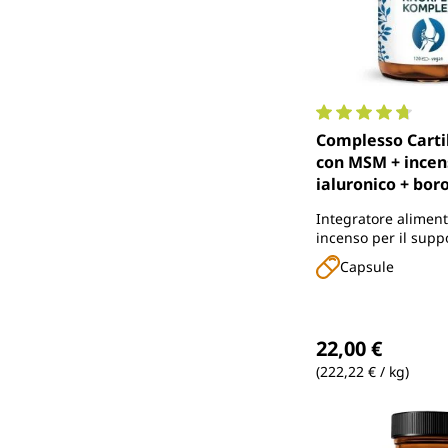
Valutazione media 
Complesso Cartil
con MSM + incen
ialuronico + bor
- 120 capsule - 
Integratore alimen
incenso per il supp
mobilità e con le v
Capsule
per il manteniment
normali.
Prezzo normale
22,00 €
(222,22 € / kg)