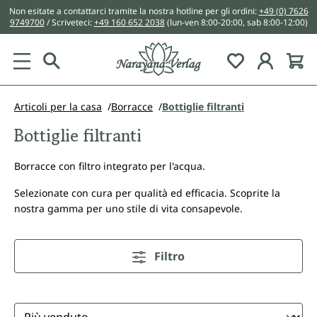
Non esitate a contattarci tramite la nostra hotline per gli ordini:
+49 (0) 7626
nuto principale
9749700
/ Scriveteci:
+49 160 652 2038
(lun-ven 8:00-20:00, sab 8:00-12:00)
You have 0 w
Articoli per la casa
Borracce
Bottiglie filtranti
Bottiglie filtranti
Borracce con filtro integrato per l'acqua.
Selezionate con cura per qualità ed efficacia. Scoprite la
nostra gamma per uno stile di vita consapevole.
Filtro