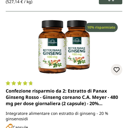
(527,14 € / kg)
Sconto
10% risparmiato
Valutazione media di 4.8 su 5 stelle
Confezione risparmio da 2: Estratto di Panax
Ginseng Rosso - Ginseng coreano C.A. Meyer - 480
mg per dose giornaliera (2 capsule) - 20%
ginsenosidi - 2 x 100 capsule - di Unimedica
Integratore alimentare con estratto di ginseng - 20 %
ginsenosidi
Capsule