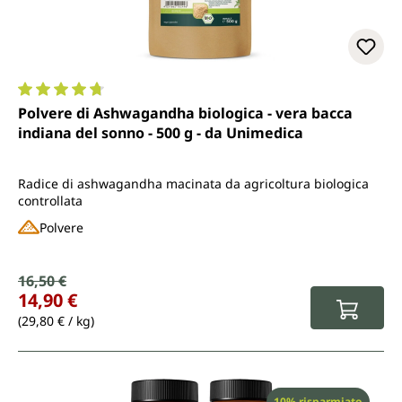
Valutazione media di 4.7 su 5 stelle
Polvere di Ashwagandha biologica - vera bacca
indiana del sonno - 500 g - da Unimedica
Radice di ashwagandha macinata da agricoltura biologica
controllata
Polvere
Prezzo di vendita:
16,50 €
Prezzo normale:
14,90 €
(29,80 € / kg)
Sconto
10% risparmiato