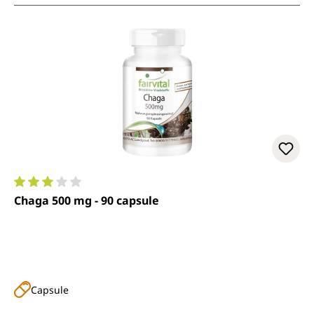
Valutazione media di 3 su 5 stelle
Chaga 500 mg - 90 capsule
Capsule