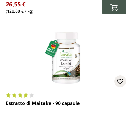
26,55 €
(128,88 € / kg)
Valutazione media di 4 su 5 stelle
Estratto di Maitake - 90 capsule