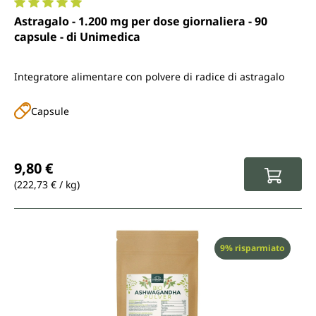
Valutazione media di 5 su 5 stelle
Astragalo - 1.200 mg per dose giornaliera - 90
capsule - di Unimedica
Integratore alimentare con polvere di radice di astragalo
Capsule
Prezzo normale:
9,80 €
(222,73 € / kg)
Sconto
9% risparmiato