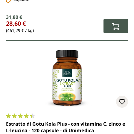
Prezzo di vendita:
31,80 €
Prezzo normale:
28,60 €
(461,29 € / kg)
Valutazione media di 4.5 su 5 stelle
Estratto di Gotu Kola Plus - con vitamina C, zinco e
L-leucina - 120 capsule - di Unimedica