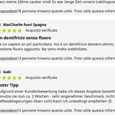
ass meine Zähne sauber sind! Es war lange Zeit unsere Lieblingsz
ispondere
18
persone trovano questo utile.
Trovi utile questa info
MacCharlie fuori Spagna
Acquisto verificato
alutazione media di 5 su 5 stelle
n dentifricio senza fluoro
a un sapore un po' particolare, ma è un dentifricio davvero ottim
ontiene fluoro aggiunto. Ne sono molto soddisfatto.
ispondere
13
persone trovano questo utile.
Trovi utile questa info
Gabi
Acquisto verificato
alutazione media di 5 su 5 stelle
uter Tipp
ufgrund einer Kundenbewertung habe ich dieses Angebot bestellt
enutze sie nun ca. 2 Wochen - sehr angenehmer Geschmack, nicht
affeeablagerungen lösen sich) Kann ich unbedingt empfehlen 😉
ispondere
12
persone trovano questo utile.
Trovi utile questa info