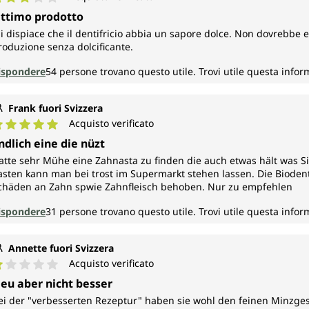
alutazione media di 3 su 5 stelle
ttimo prodotto
i dispiace che il dentifricio abbia un sapore dolce. Non dovrebbe 
roduzione senza dolcificante.
ispondere
54
persone trovano questo utile.
Trovi utile questa info
Frank fuori Svizzera
Acquisto verificato
alutazione media di 5 su 5 stelle
ndlich eine die nüzt
atte sehr Mühe eine Zahnasta zu finden die auch etwas hält was Sie
asten kann man bei trost im Supermarkt stehen lassen. Die Bioden
chäden an Zahn spwie Zahnfleisch behoben. Nur zu empfehlen
ispondere
31
persone trovano questo utile.
Trovi utile questa info
Annette fuori Svizzera
Acquisto verificato
alutazione media di 1 su 5 stelle
eu aber nicht besser
ei der "verbesserten Rezeptur" haben sie wohl den feinen Minzge