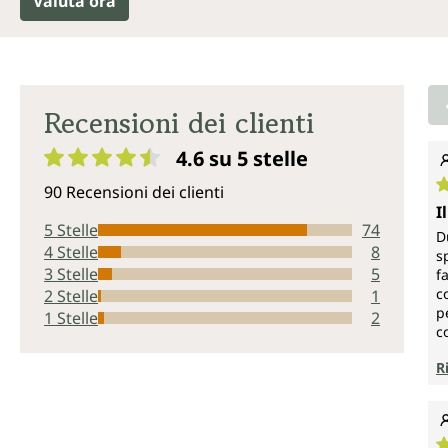
Valuta ora
Recensioni dei clienti
4.6 su 5
stelle
Valutazione media di 4.6 su 5 stelle
90 Recensioni dei clienti
V
I
5 Stelle
74
D
4 Stelle
8
s
3 Stelle
5
f
c
2 Stelle
1
p
1 Stelle
2
c
R