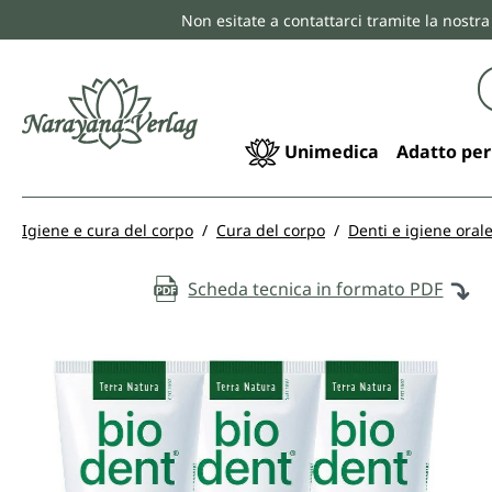
Non esitate a contattarci tramite la nostra
ricerca
Passa alla navigazione principale
Unimedica
Adatto per
Igiene e cura del corpo
Cura del corpo
Denti e igiene oral
Scheda tecnica in formato PDF
Salta la galleria di immagini