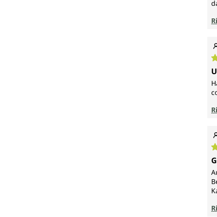
d
R
V
U
H
c
R
V
G
A
B
K
R