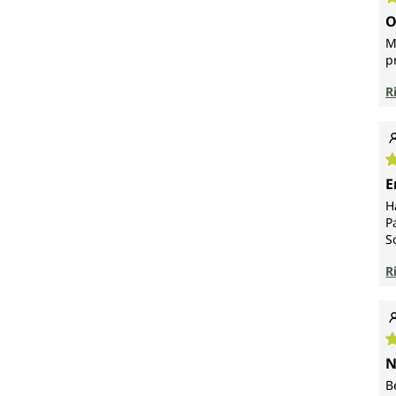
V
O
M
p
R
V
E
H
P
S
R
V
N
B