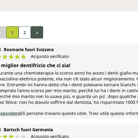
1
2
Rosmarie fuori Svizzera
Acquisto verificato
alutazione media di 5 su 5 stelle
l miglior dentifricio che ci sia!
urante una chemioterapia lo scorso anno ho avuto i denti giallo-mar
pazzolino elettrico potente, ma non c'è stato alcun miglioramento. H
are. Entrambi mi hanno detto che i denti potevano tornare bianchi s
omprato l'anno scorso per mio marito, perché lui ha i denti in catti
erché mio marito non lo usava più, e guarda un po', dopo qualche 
osì felice: non ho dovuto soffrire dal dentista, ho risparmiato 1000
ispondere
65
persone trovano questo utile.
Trovi utile questa info
Bartsch fuori Germania
Acquisto verificato