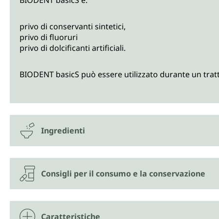
BIODENT basicS è:
privo di conservanti sintetici,
privo di fluoruri
privo di dolcificanti artificiali.
BIODENT basicS può essere utilizzato durante un trat
Ingredienti
Consigli per il consumo e la conservazione
Caratteristiche