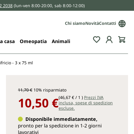
2 2038
(lun-ven 8:00-20:00, sab 8:00-12:00)
Chi siamo
Novità
Contatti
You have 0 wis
la casa
Omeopatia
Animali
ricio - 3 x 75 ml
11,70 €
10% risparmiato
10,50 €
(46,67 € / 1 )
Prezzi IVA
inclusa, spese di spedizion
escluse.
Disponibile immediatamente,
pronto per la spedizione in 1-2 giorni
lavorativi