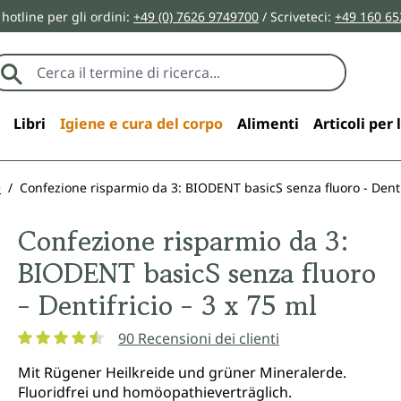
 hotline per gli ordini:
+49 (0) 7626 9749700
/ Scriveteci:
+49 160 65
Libri
Igiene e cura del corpo
Alimenti
Articoli per 
e
Confezione risparmio da 3: BIODENT basicS senza fluoro - Dentif
Confezione risparmio da 3:
BIODENT basicS senza fluoro
- Dentifricio - 3 x 75 ml
90 Recensioni dei clienti
Valutazione media di 4.6 su 5 stelle
Mit Rügener Heilkreide und grüner Mineralerde.
Fluoridfrei und homöopathieverträglich.