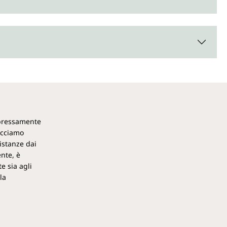
espressamente
acciamo
istanze dai
ente, è
e sia agli
la