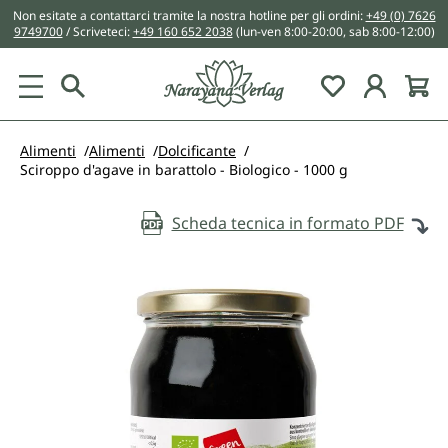
Non esitate a contattarci tramite la nostra hotline per gli ordini:
+49 (0) 7626
nuto principale
9749700
/ Scriveteci:
+49 160 652 2038
(lun-ven 8:00-20:00, sab 8:00-12:00)
You have 0 w
Alimenti
Alimenti
Dolcificante
Sciroppo d'agave in barattolo - Biologico - 1000 g
Scheda tecnica in formato PDF
Salta la galleria di immagini