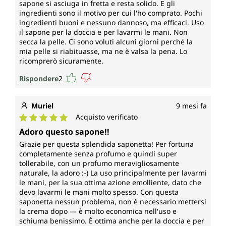
sapone si asciuga in fretta e resta solido. E gli
ingredienti sono il motivo per cui l'ho comprato. Pochi
ingredienti buoni e nessuno dannoso, ma efficaci. Uso
il sapone per la doccia e per lavarmi le mani. Non
secca la pelle. Ci sono voluti alcuni giorni perché la
mia pelle si riabituasse, ma ne è valsa la pena. Lo
ricomprerò sicuramente.
Rispondere
2
Muriel
9 mesi fa
Acquisto verificato
Valutazione media di 5 su 5 stelle
Adoro questo sapone!!
Grazie per questa splendida saponetta! Per fortuna
completamente senza profumo e quindi super
tollerabile, con un profumo meravigliosamente
naturale, la adoro :-) La uso principalmente per lavarmi
le mani, per la sua ottima azione emolliente, dato che
devo lavarmi le mani molto spesso. Con questa
saponetta nessun problema, non è necessario mettersi
la crema dopo — è molto economica nell'uso e
schiuma benissimo. È ottima anche per la doccia e per