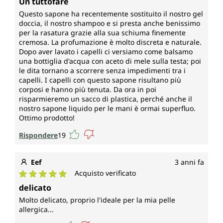
Un tuttofare
Questo sapone ha recentemente sostituito il nostro gel
doccia, il nostro shampoo e si presta anche benissimo
per la rasatura grazie alla sua schiuma finemente
cremosa. La profumazione è molto discreta e naturale.
Dopo aver lavato i capelli ci versiamo come balsamo
una bottiglia d'acqua con aceto di mele sulla testa; poi
le dita tornano a scorrere senza impedimenti tra i
capelli. I capelli con questo sapone risultano più
corposi e hanno più tenuta. Da ora in poi
risparmieremo un sacco di plastica, perché anche il
nostro sapone liquido per le mani è ormai superfluo.
Ottimo prodotto!
Rispondere
19
Eef
3 anni fa
Acquisto verificato
Valutazione media di 5 su 5 stelle
delicato
Molto delicato, proprio l'ideale per la mia pelle
allergica...