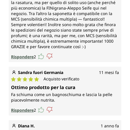
la rasatura, ma per quello di solito uso (anche perché
più economica) la FINigrana-Aleppo Seife qui nel
negozio. Tra l'altro la saponetta è compatibile con la
MCS (sensibilità chimica multipla) — fantastico!!
Sempre volentieri! Inoltre sono molto grata che finora
le spedizioni del negozio siano state sempre prive di
profumi; è una rarità, ma per me, con MCS (sensibilità
chimica multipla), è estremamente importante! 1000
GRAZIE e per favore continuate così :-)
Rispondere
2
Sandra fuori Germania
11 mesi fa
Acquisto verificato
Valutazione media di 5 su 5 stelle
Ottimo prodotto per la cura
Fa schiuma come un bagnoschiuma e lascia la pelle
piacevolmente nutrita.
Rispondere
2
Diana H.
1 anno fa