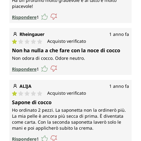
Ha un profumo molto gradevole e al tatto è molto
piacevole!
Rispondere
1
Rheingauer
1 anno fa
Acquisto verificato
Valutazione media di 1 su 5 stelle
Non ha nulla a che fare con la noce di cocco
Non odora di cocco. Odore neutro.
Rispondere
1
ALIJA
1 anno fa
Acquisto verificato
Valutazione media di 1 su 5 stelle
Sapone di cocco
Ho ordinato 2 pezzi. La saponetta non la ordinerò più.
La mia pelle è ancora più secca di prima. È diventata
come carta. Con la seconda saponetta laverò solo le
mani e poi applicherò subito la crema.
Rispondere
1