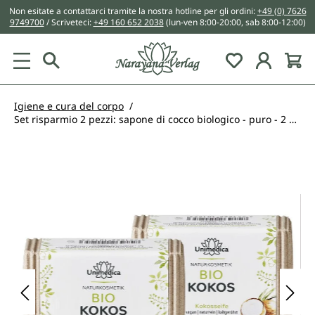
Non esitate a contattarci tramite la nostra hotline per gli ordini:
+49 (0) 7626
nuto principale
9749700
/ Scriveteci:
+49 160 652 2038
(lun-ven 8:00-20:00, sab 8:00-12:00)
You have 0 w
Igiene e cura del corpo
Set risparmio 2 pezzi: sapone di cocco biologico - puro - 2 x 100 g - di Unimedica
Salta la galleria di immagini