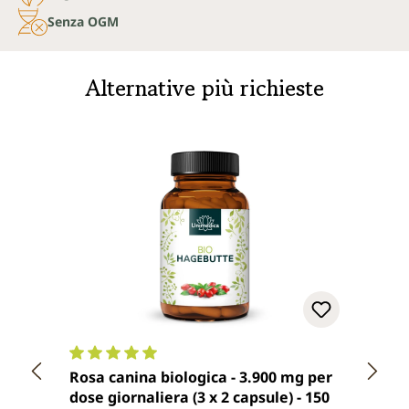
Senza OGM
Alternative più richieste
Valutazione media di 5 su 5 stelle
Valuta
Rosa canina biologica - 3.900 mg per
Polve
dose giornaliera (3 x 2 capsule) - 150
vitam