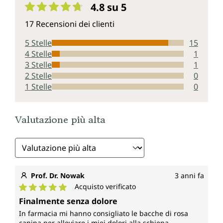
4.8 su 5
Valutazione media di 4.8 su 5 stelle
17 Recensioni dei clienti
5 Stelle
15
4 Stelle
1
3 Stelle
1
2 Stelle
0
1 Stelle
0
Valutazione più alta
Prof. Dr. Nowak
3 anni fa
Acquisto verificato
Valutazione media di 5 su 5 stelle
Finalmente senza dolore
In farmacia mi hanno consigliato le bacche di rosa
canina per alleviare i miei dolori alla schiena.