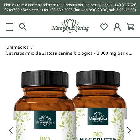
Non esitate a contattarci tramite la nostra hotline per gli ordini:
+49 (0) 7626
nuto principale
9749700
/ Scriveteci:
+49 160 652 2038
(lun-ven 8:00-20:00, sab 8:00-12:00)
You have 0 w
Unimedica
Set risparmio da 2: Rosa canina biologica - 3.900 mg per dose giornaliera (3 x 2 capsule) - 150 capsule - di Unimedica
Salta la galleria di immagini