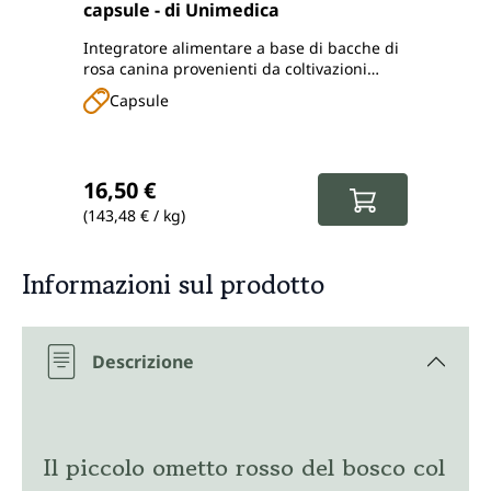
capsule - di Unimedica
500 g
Integratore alimentare a base di bacche di
da agr
rosa canina provenienti da coltivazioni
qualit
biologiche controllate
Capsule
Po
Prezzo normale:
Prez
16,50 €
11,9
(143,48 € / kg)
(23,80 
Informazioni sul prodotto
Descrizione
Il piccolo ometto rosso del bosco col