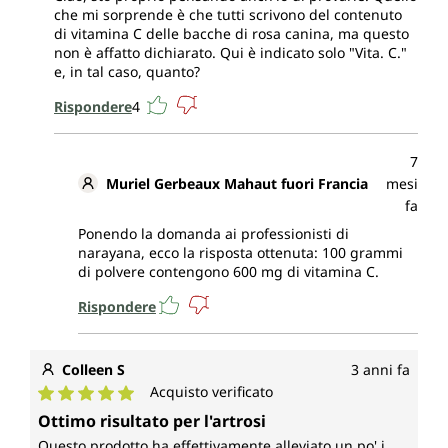
che mi sorprende è che tutti scrivono del contenuto
di vitamina C delle bacche di rosa canina, ma questo
non è affatto dichiarato. Qui è indicato solo "Vita. C."
e, in tal caso, quanto?
Rispondere
4
7
Muriel Gerbeaux Mahaut fuori Francia
mesi
fa
Ponendo la domanda ai professionisti di
narayana, ecco la risposta ottenuta: 100 grammi
di polvere contengono 600 mg di vitamina C.
Rispondere
Colleen S
3 anni fa
Acquisto verificato
Valutazione media di 5 su 5 stelle
Ottimo risultato per l'artrosi
Questo prodotto ha effettivamente alleviato un po' i