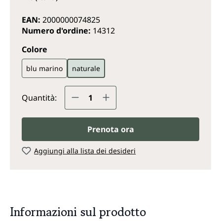
EAN:
2000000074825
Numero d'ordine:
14312
Seleziona
Colore
blu marino
naturale
Quantità del prodotto: inserisc
Quantità:
Prenota ora
Aggiungi alla lista dei desideri
Informazioni sul prodotto