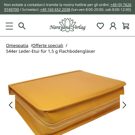
Non esitate a contattarci tramite la nostra hotline per gli ordini:
+49 (0) 7626
nuto principale
9749700
/ Scriveteci:
+49 160 652 2038
(lun-ven 8:00-20:00, sab 8:00-12:00)
You have 0 w
Omeopatia
Offerte speciali
544er Leder-Etui für 1,5 g Flachbodengläser
Salta la galleria di immagini