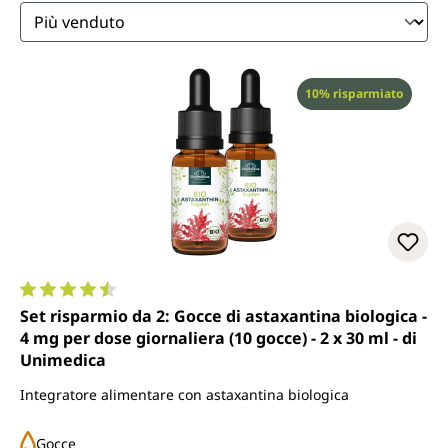
Sconto
10% risparmiato
Valutazione media di 4.6 su 5 stelle
Set risparmio da 2: Gocce di astaxantina biologica -
4 mg per dose giornaliera (10 gocce) - 2 x 30 ml - di
Unimedica
Integratore alimentare con astaxantina biologica
Gocce