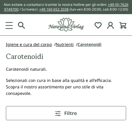
Non esitate a contattarci tramite la nostra hotline per gli ordini:
+49 (0) 7626
nuto principale
9749700
/ Scriveteci:
+49 160 652 2038
(lun-ven 8:00-20:00, sab 8:00-12:00)
You have 0 w
Igiene e cura del corpo
Nutrienti
Carotenoidi
Carotenoidi
Carotenoidi naturali.
Selezionati con cura in base alla qualità e all'efficacia.
Scopra il nostro assortimento per uno stile di vita
consapevole.
Filtro