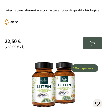
Integratore alimentare con astaxantina di qualità biologica
Gocce
Prezzo normale:
22,50 €
(750,00 € / l)
Sconto
10% risparmiato