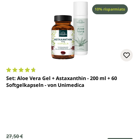
Sconto
10% risparmiato
Valutazione media di 4.7 su 5 stelle
Set: Aloe Vera Gel + Astaxanthin - 200 ml + 60
Softgelkapseln - von Unimedica
Prezzo di vendita:
27,50 €
Prezzo normale: