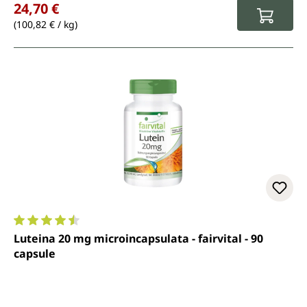
24,70 €
(100,82 € / kg)
Valutazione media di 4.6 su 5 stelle
Luteina 20 mg microincapsulata - fairvital - 90
capsule