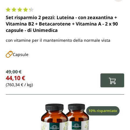
Valutazione media di 4.2 su 5 stelle
Set risparmio 2 pezzi: Luteina - con zeaxantina +
Vitamina B2 + Betacarotene + Vitamina A - 2 x 90
capsule - di Unimedica
con vitamine per il mantenimento della normale vista
Capsule
Prezzo di vendita:
49,00 €
Prezzo normale:
44,10 €
(760,34 € / kg)
Sconto
10% risparmiato