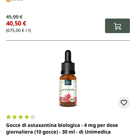
Prezzo di vendita:
45,00 €
Prezzo normale:
40,50 €
(675,00 € / l)
Valutazione media di 4.2 su 5 stelle
Gocce di astaxantina biologica - 4 mg per dose
giornaliera (10 gocce) - 30 ml - di Unimedica