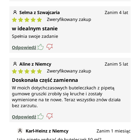
Selma z Szwajcaria
Zanim 4 lat
Zweryfikowany zakup
Średnia ocena 5 z 5 gwiazdek
w idealnym stanie
Spełnia swoje zadanie
Odpowiedź
Aline z Niemcy
Zanim 5 lat
Zweryfikowany zakup
Średnia ocena 5 z 5 gwiazdek
Doskonała część zamienna
W moich dotychczasowych buteleczkach z pipetą
gumowe gruszki zrobiły się kruche i zostały
wymienione na te nowe. Teraz wszystko znów działa
bez zarzutu.
Odpowiedź
Karl-Heinz z Niemcy
Zanim 1 miesiąc
Jaką pipetę wybrać do buteleczek 50 ml?