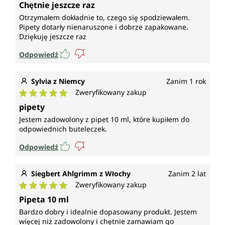
Średnia ocena 5 z 5 gwiazdek
Chętnie jeszcze raz
Otrzymałem dokładnie to, czego się spodziewałem.
Pipety dotarły nienaruszone i dobrze zapakowane.
Dziękuję jeszcze raz
Odpowiedź
Sylvia z Niemcy
Zanim 1 rok
Zweryfikowany zakup
Średnia ocena 5 z 5 gwiazdek
pipety
Jestem zadowolony z pipet 10 ml, które kupiłem do
odpowiednich buteleczek.
Odpowiedź
Siegbert Ahlgrimm z Włochy
Zanim 2 lat
Zweryfikowany zakup
Średnia ocena 5 z 5 gwiazdek
Pipeta 10 ml
Bardzo dobry i idealnie dopasowany produkt. Jestem
więcej niż zadowolony i chętnie zamawiam go