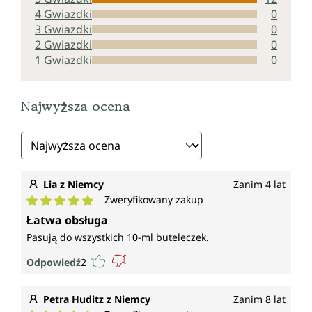
4 Gwiazdki
0
3 Gwiazdki
0
2 Gwiazdki
0
1 Gwiazdki
0
Najwyższa ocena
Lia z Niemcy
Zanim 4 lat
Zweryfikowany zakup
Średnia ocena 5 z 5 gwiazdek
Łatwa obsługa
Pasują do wszystkich 10-ml buteleczek.
Odpowiedź
2
Petra Huditz z Niemcy
Zanim 8 lat