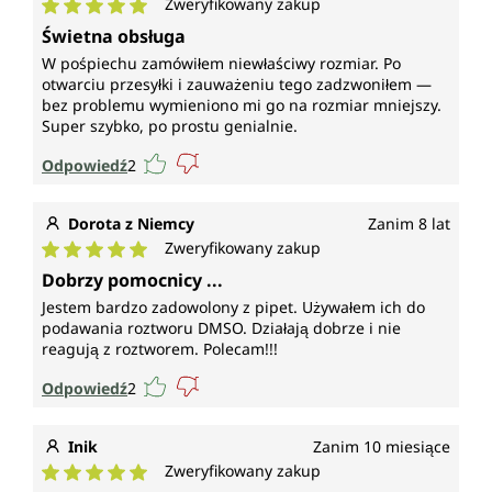
Zweryfikowany zakup
Średnia ocena 5 z 5 gwiazdek
Świetna obsługa
W pośpiechu zamówiłem niewłaściwy rozmiar. Po
otwarciu przesyłki i zauważeniu tego zadzwoniłem —
bez problemu wymieniono mi go na rozmiar mniejszy.
Super szybko, po prostu genialnie.
Odpowiedź
2
Dorota z Niemcy
Zanim 8 lat
Zweryfikowany zakup
Średnia ocena 5 z 5 gwiazdek
Dobrzy pomocnicy ...
Jestem bardzo zadowolony z pipet. Używałem ich do
podawania roztworu DMSO. Działają dobrze i nie
reagują z roztworem. Polecam!!!
Odpowiedź
2
Inik
Zanim 10 miesiące
Zweryfikowany zakup