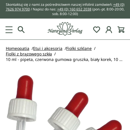
Skontaktuj się z nami za pośrednictwem naszej infolinii zamówień:
+49 (0)
wnej zawartości
7626 974 9700
/ Napisz do nas:
+49 (0) 160 652 2038
(pon.-pt. 8:00-20:00,
sob. 8:00-12:00)
You have 0 w
Homeopatia
Etui i akcesoria
Fiolki szklane
Fiolki z brązowego szkła
10 ml - pipeta, czerwona gumowa gruszka, biały korek, 10 szt.
Pomiń galerię zdjęć