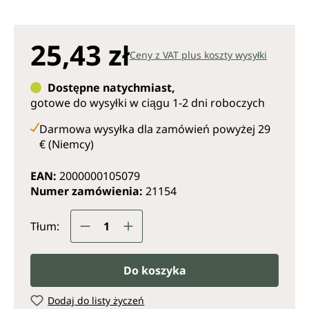
25,43 zł
Ceny z VAT plus koszty wysyłki
Dostępne natychmiast,
gotowe do wysyłki w ciągu 1-2 dni roboczych
Darmowa wysyłka dla zamówień powyżej 29
€ (Niemcy)
EAN:
2000000105079
Numer zamówienia:
21154
Ilość produktu: Wprowadź żądaną il
Tłum:
Do koszyka
Dodaj do listy życzeń