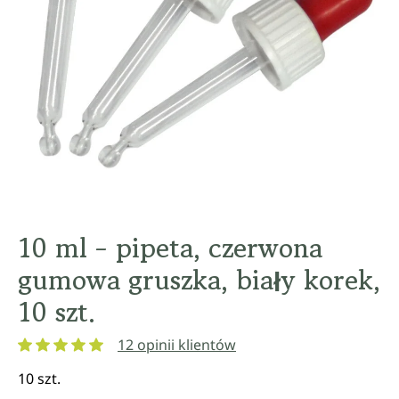
10 ml - pipeta, czerwona
gumowa gruszka, biały korek,
10 szt.
12 opinii klientów
Średnia ocena 5 z 5 gwiazdek
10 szt.