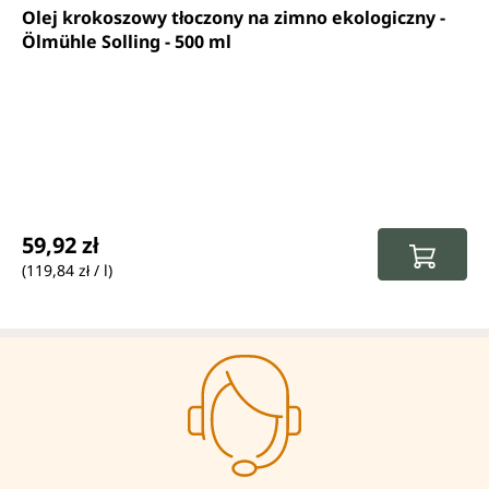
Średnia ocena 4.6 z 5 gwiazdek
Olej krokoszowy tłoczony na zimno ekologiczny -
Ölmühle Solling - 500 ml
Cena regularna:
59,92 zł
(119,84 zł / l)