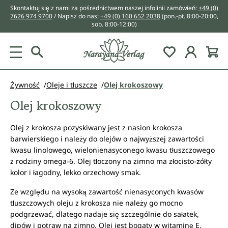
Skontaktuj się z nami za pośrednictwem naszej infolinii zamówień:
+49 (0)
wnej zawartości
7626 974 9700
/ Napisz do nas:
+49 (0) 160 652 2038
(pon.-pt. 8:00-20:00,
sob. 8:00-12:00)
You have 0 w
Żywność
Oleje i tłuszcze
Olej krokoszowy
Olej krokoszowy
Olej z krokosza pozyskiwany jest z nasion krokosza
barwierskiego i należy do olejów o najwyższej zawartości
kwasu linolowego, wielonienasyconego kwasu tłuszczowego
z rodziny omega-6. Olej tłoczony na zimno ma złocisto-żółty
kolor i łagodny, lekko orzechowy smak.
Ze względu na wysoką zawartość nienasyconych kwasów
tłuszczowych oleju z krokosza nie należy go mocno
podgrzewać, dlatego nadaje się szczególnie do sałatek,
dipów i potraw na zimno. Olej jest bogaty w witaminę E,