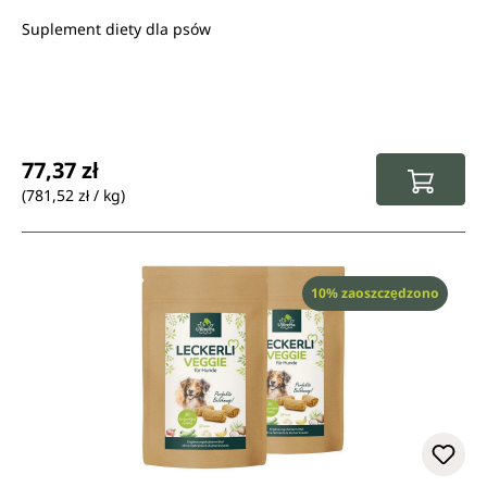
Suplement diety dla psów
Cena regularna:
77,37 zł
(781,52 zł / kg)
Rabat
10% zaoszczędzono