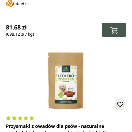
tabletki
Cena regularna:
81,68 zł
(698,12 zł / kg)
Średnia ocena 5 z 5 gwiazdek
Przysmaki z owadów dla psów - naturalne