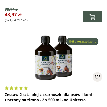
Cena sprzedaży:
79,74 zł
Cena regularna:
43,97 zł
(571,04 zł / kg)
Rabat
10% zaoszczędzono
Średnia ocena 4.9 z 5 gwiazdek
Zestaw 2 szt.: olej z czarnuszki dla psów i koni -
tłoczony na zimno - 2 x 500 ml - od Uniterra