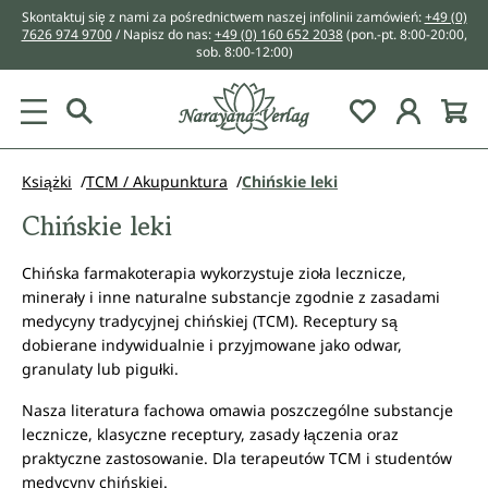
Skontaktuj się z nami za pośrednictwem naszej infolinii zamówień:
+49 (0)
wnej zawartości
7626 974 9700
/ Napisz do nas:
+49 (0) 160 652 2038
(pon.-pt. 8:00-20:00,
sob. 8:00-12:00)
You have 0 w
Książki
TCM / Akupunktura
Chińskie leki
Chińskie leki
Chińska farmakoterapia wykorzystuje zioła lecznicze,
minerały i inne naturalne substancje zgodnie z zasadami
medycyny tradycyjnej chińskiej (TCM). Receptury są
dobierane indywidualnie i przyjmowane jako odwar,
granulaty lub pigułki.
Nasza literatura fachowa omawia poszczególne substancje
lecznicze, klasyczne receptury, zasady łączenia oraz
praktyczne zastosowanie. Dla terapeutów TCM i studentów
medycyny chińskiej.