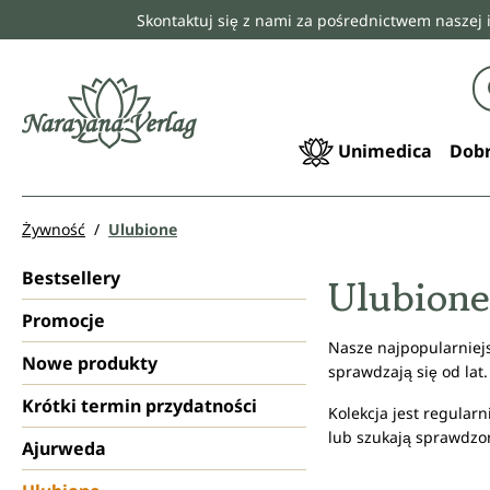
Skontaktuj się z nami za pośrednictwem naszej 
 wyszukiwania
Przejdź do głównej nawigacji
Unimedica
Dobr
Żywność
Ulubione
Bestsellery
Ulubione
Promocje
Nasze najpopularniejsz
Nowe produkty
sprawdzają się od lat.
Krótki termin przydatności
Kolekcja jest regular
lub szukają sprawdzo
Ajurweda