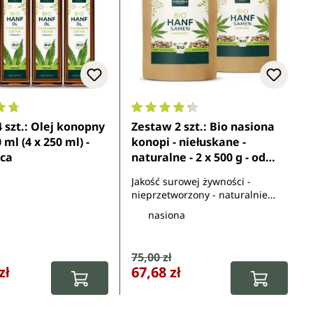
ocena 4.8 z 5 gwiazdek
Średnia ocena 4.3 z 5 gwiazdek
 szt.: Olej konopny
Zestaw 2 szt.: Bio nasiona
ml (4 x 250 ml) -
konopi - niełuskane -
ca
naturalne - 2 x 500 g - od
Unimedica
Jakość surowej żywności -
nieprzetworzony - naturalnie
wegański
nasiona
rzedaży:
Cena sprzedaży:
75,00 zł
rna:
Cena regularna:
zł
67,68 zł