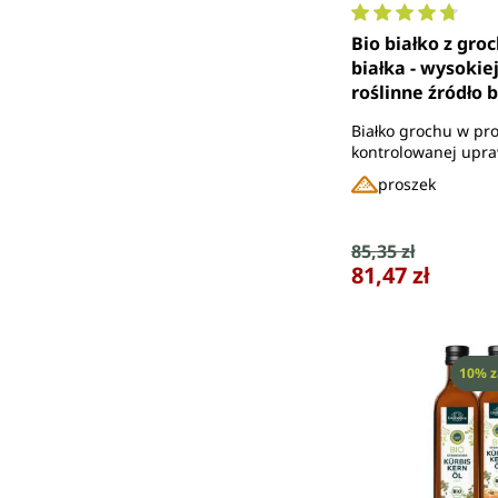
Średnia ocena 4.
Bio białko z gro
białka - wysokiej
roślinne źródło b
g - od Unimedic
Białko grochu w pr
kontrolowanej upr
ekologicznej - 86% 
proszek
Cena sprzedaży
85,35 zł
Cena regularna:
81,47 zł
Rabat
10% z