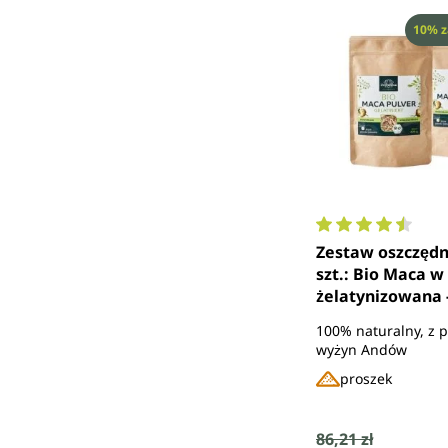
Rabat
10% z
Średnia ocena 4.
Zestaw oszczędn
szt.: Bio Maca w
żelatynizowana - 
od Unimedica
100% naturalny, z 
wyżyn Andów
proszek
Cena sprzedaży
86,21 zł
Cena regularna: