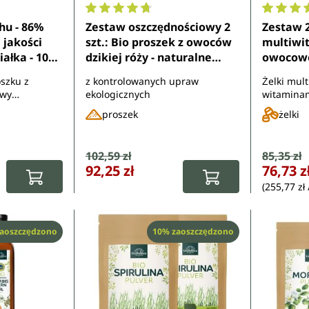
7 z 5 gwiazdek
Średnia ocena 4.7 z 5 gwiazdek
Średnia 
chu - 86%
Zestaw oszczędnościowy 2
Zestaw 2 
 jakości
szt.: Bio proszek z owoców
multiwi
iałka - 1000
dzikiej róży - naturalne
owocowe 
a
źródło witaminy C - bogaty
60 żelek
oszku z
z kontrolowanych upraw
Żelki mul
w błonnik - 2 x 500 g - od
awy
ekologicznych
witaminam
Unimedica
białka
D, żelaze
proszek
żelki
mangane
:
Cena sprzedaży:
102,59 zł
Cena sp
85,35 zł
Cena regularna:
Cena regula
92,25 zł
76,73 z
(255,77 zł 
Rabat
aoszczędzono
10% zaoszczędzono