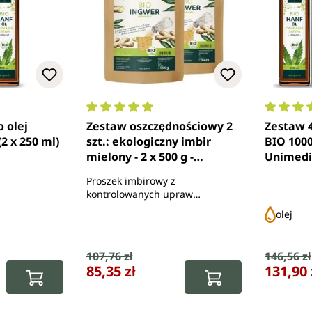
8 z 5 gwiazdek
Średnia ocena 5 z 5 gwiazdek
Średnia 
o olej
Zestaw oszczędnościowy 2
Zestaw 4
2 x 250 ml)
szt.: ekologiczny imbir
BIO 1000 
mielony - 2 x 500 g -
Unimedi
Unimedica
Proszek imbirowy z
kontrolowanych upraw
ekologicznych
olej
:
Cena sprzedaży:
107,76 zł
Cena sp
146,56 zł
Cena regularna:
Cena regula
85,35 zł
131,90 