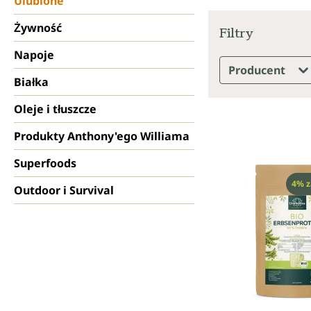
Ulubione
Żywność
Filtry
Napoje
Producent
Białka
Oleje i tłuszcze
Produkty Anthony'ego Williama
Superfoods
Raba
4% z
Outdoor i Survival