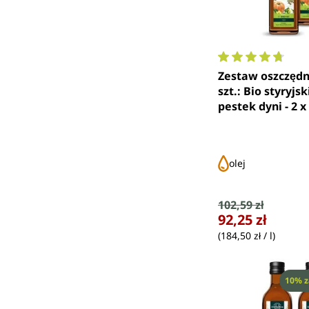
Średnia ocena 4.
Zestaw oszczędn
szt.: Bio styryjsk
pestek dyni - 2 x
Unimedica
olej
Cena sprzedaży
102,59 zł
Cena regularna:
92,25 zł
(184,50 zł / l)
Rabat
10% z