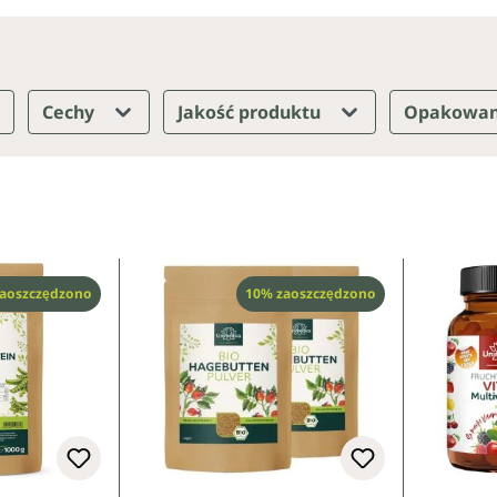
Cechy
Jakość produktu
Opakowa
t
Rabat
aoszczędzono
10% zaoszczędzono