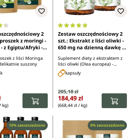
ocena 4.3 z 5 gwiazdek
Średnia ocena 5 z 5 gwiazdek
oszczędnościowy 2
Zestaw oszczędnościowy 2
 proszek z moringi -
szt.: Ekstrakt z liści oliwki -
 - z Egiptu/Afryki -
650 mg na dzienną dawkę (1
i surowej - od
kapsułka) - 2 x 180 kapsułek
oszek z liści Moringa
Suplement diety z ekstraktem z
ca
- od Unimedica
 delikatnie suszony
liści oliwki (Olea europea) -
wysokodawkowy
ek
kapsuły
rzedaży:
Cena sprzedaży:
205,18 zł
rna:
Cena regularna:
ł
184,49 zł
/ kg)
(668,44 zł / kg)
Rabat
Rabat
10% zaoszczędzono
9% zaoszczędzono