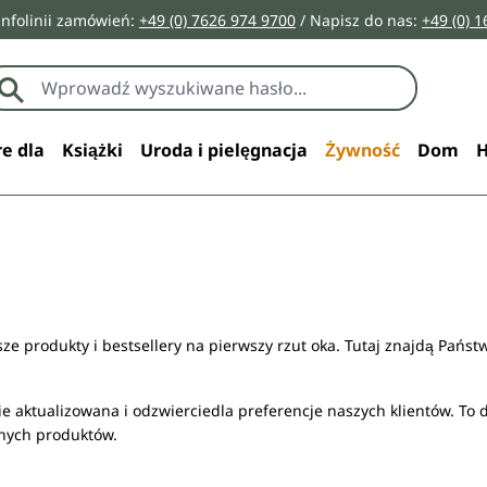
infolinii zamówień:
+49 (0) 7626 974 9700
/ Napisz do nas:
+49 (0) 
e dla
Książki
Uroda i pielęgnacja
Żywność
Dom
H
e produkty i bestsellery na pierwszy rzut oka. Tutaj znajdą Państwo 
nie aktualizowana i odzwierciedla preferencje naszych klientów. To
nych produktów.