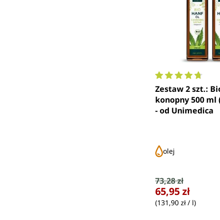
Średnia ocena 4.
Zestaw 2 szt.: Bi
konopny 500 ml (
- od Unimedica
olej
Cena sprzedaży
73,28 zł
Cena regularna:
65,95 zł
(131,90 zł / l)