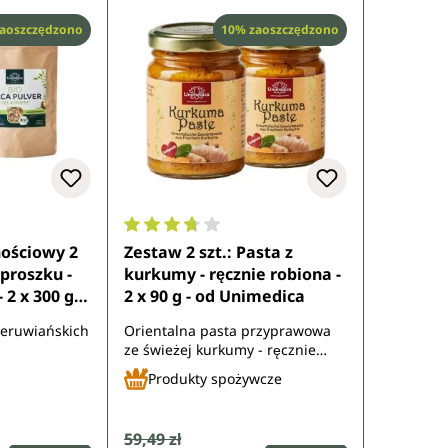
Rabat
aoszczędzono
10% zaoszczędzono
6 z 5 gwiazdek
Średnia ocena 3.7 z 5 gwiazdek
ościowy 2
Zestaw 2 szt.: Pasta z
 proszku -
kurkumy - ręcznie robiona -
2 x 300 g -
2 x 90 g - od Unimedica
peruwiańskich
Orientalna pasta przyprawowa
ze świeżej kurkumy - ręcznie
wykonana w Badenii-
Produkty spożywcze
Wirtembergii
:
Cena sprzedaży:
59,49 zł
Cena regularna: