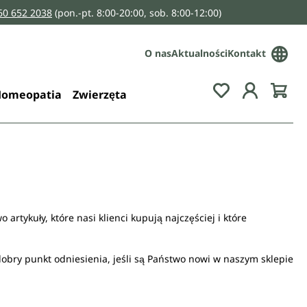
160 652 2038
(pon.-pt. 8:00-20:00, sob. 8:00-12:00)
O nas
Aktualności
Kontakt
You have 0 wis
omeopatia
Zwierzęta
artykuły, które nasi klienci kupują najczęściej i które
 dobry punkt odniesienia, jeśli są Państwo nowi w naszym sklepie