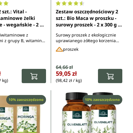
ocena 4.9 z 5 gwiazdek
Średnia ocena 4.5 z 5 gwiazdek
szt.: Vital -
Zestaw oszczędnościowy 2
taminowe żelki
szt.: Bio Maca w proszku -
- wegańskie - 2 x
surowy proszek - 2 x 300 g -
 - od Unimedica
od Unimedica
tiwitaminowe z
Surowy proszek z ekologicznie
i z grupy B, witaminą
uprawianego żółtego korzenia
m, jodem, miedzią i
macy
proszek
m
rzedaży:
Cena sprzedaży:
64,66 zł
rna:
Cena regularna:
ł
59,05 zł
/ kg)
(98,42 zł / kg)
Rabat
Rabat
10% zaoszczędzono
10% zaoszczędzono