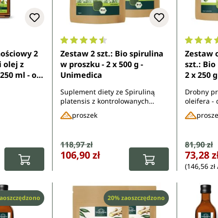
8 z 5 gwiazdek
Średnia ocena 4.6 z 5 gwiazdek
Średnia 
ościowy 2
Zestaw 2 szt.: Bio spirulina
Zestaw 
i olej z
w proszku - 2 x 500 g -
szt.: Bio
 250 ml - od
Unimedica
2 x 250 g
w jakośc
Suplement diety ze Spiruliną
Drobny pr
Unimedi
platensis z kontrolowanych
oleifera -
upraw ekologicznych
proszek
prosz
:
Cena sprzedaży:
118,97 zł
Cena sp
81,90 zł
Cena regularna:
Cena regula
106,90 zł
73,28 z
(146,56 zł 
Rabat
aoszczędzono
20% zaoszczędzono