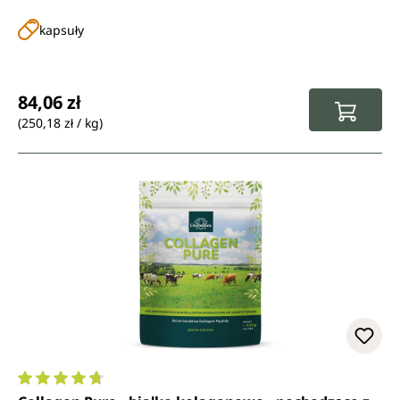
kapsuły
Cena regularna:
84,06 zł
(250,18 zł / kg)
Średnia ocena 4.7 z 5 gwiazdek