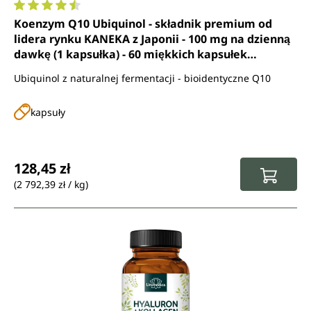
Średnia ocena 4.6 z 5 gwiazdek
Koenzym Q10 Ubiquinol - składnik premium od
lidera rynku KANEKA z Japonii - 100 mg na dzienną
dawkę (1 kapsułka) - 60 miękkich kapsułek
żelatynowych - od Unimedica
Ubiquinol z naturalnej fermentacji - bioidentyczne Q10
kapsuły
Cena regularna:
128,45 zł
(2 792,39 zł / kg)