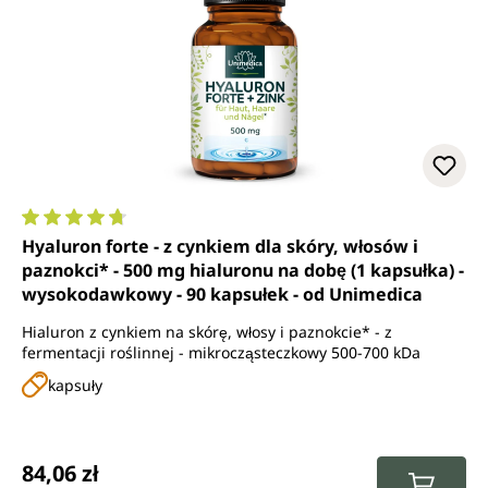
Średnia ocena 4.8 z 5 gwiazdek
Hyaluron forte - z cynkiem dla skóry, włosów i
paznokci* - 500 mg hialuronu na dobę (1 kapsułka) -
wysokodawkowy - 90 kapsułek - od Unimedica
Hialuron z cynkiem na skórę, włosy i paznokcie* - z
fermentacji roślinnej - mikrocząsteczkowy 500-700 kDa
kapsuły
Cena regularna:
84,06 zł