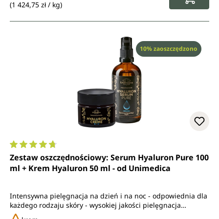
(1 424,75 zł / kg)
Rabat
10% zaoszczędzono
Średnia ocena 4.7 z 5 gwiazdek
Zestaw oszczędnościowy: Serum Hyaluron Pure 100
ml + Krem Hyaluron 50 ml - od Unimedica
Intensywna pielęgnacja na dzień i na noc - odpowiednia dla
każdego rodzaju skóry - wysokiej jakości pielęgnacja
przeciwstarzeniowa - z olejem z nasion jojoby i masłem shea