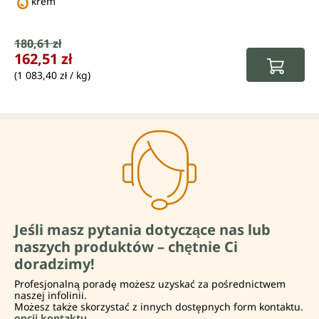
krem
Cena sprzedaży:
180,61 zł
Cena regularna:
162,51 zł
(1 083,40 zł / kg)
Jeśli masz pytania dotyczące nas lub
naszych produktów – chętnie Ci
doradzimy!
Profesjonalną poradę możesz uzyskać za pośrednictwem
naszej infolinii.
Możesz także skorzystać z innych dostępnych form kontaktu.
opcji kontaktu.