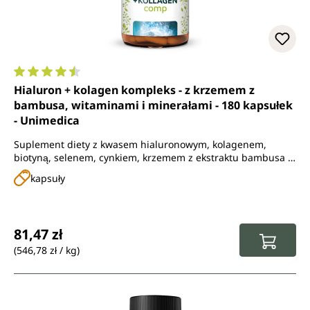
Średnia ocena 4.5 z 5 gwiazdek
Hialuron + kolagen kompleks - z krzemem z
bambusa, witaminami i minerałami - 180 kapsułek
- Unimedica
Suplement diety z kwasem hialuronowym, kolagenem,
biotyną, selenem, cynkiem, krzemem z ekstraktu bambusa i
witaminą C z aceroli
kapsuły
Cena regularna:
81,47 zł
(546,78 zł / kg)