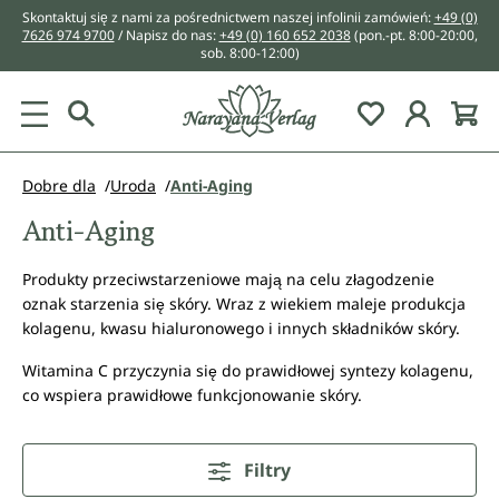
Skontaktuj się z nami za pośrednictwem naszej infolinii zamówień:
+49 (0)
wnej zawartości
7626 974 9700
/ Napisz do nas:
+49 (0) 160 652 2038
(pon.-pt. 8:00-20:00,
sob. 8:00-12:00)
You have 0 w
Dobre dla
Uroda
Anti-Aging
Anti-Aging
Produkty przeciwstarzeniowe mają na celu złagodzenie
oznak starzenia się skóry. Wraz z wiekiem maleje produkcja
kolagenu, kwasu hialuronowego i innych składników skóry.
Witamina C przyczynia się do prawidłowej syntezy kolagenu,
co wspiera prawidłowe funkcjonowanie skóry.
Filtry