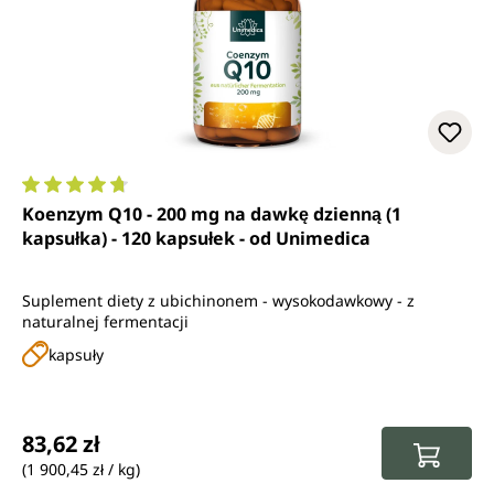
Średnia ocena 4.8 z 5 gwiazdek
Koenzym Q10 - 200 mg na dawkę dzienną (1
kapsułka) - 120 kapsułek - od Unimedica
Suplement diety z ubichinonem - wysokodawkowy - z
naturalnej fermentacji
kapsuły
Cena regularna:
83,62 zł
(1 900,45 zł / kg)