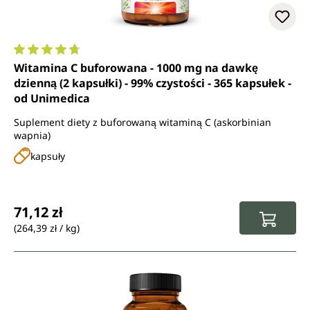
Średnia ocena 4.7 z 5 gwiazdek
Witamina C buforowana - 1000 mg na dawkę
dzienną (2 kapsułki) - 99% czystości - 365 kapsułek -
od Unimedica
Suplement diety z buforowaną witaminą C (askorbinian
wapnia)
kapsuły
Cena regularna:
71,12 zł
(264,39 zł / kg)