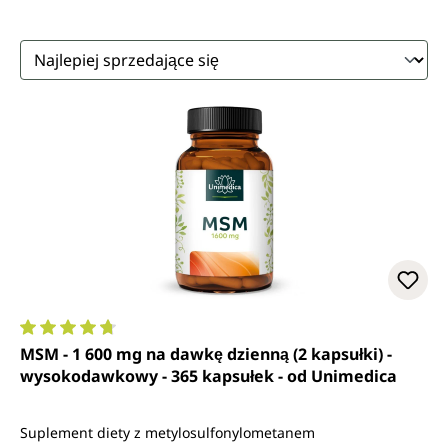
Średnia ocena 4.8 z 5 gwiazdek
MSM - 1 600 mg na dawkę dzienną (2 kapsułki) -
wysokodawkowy - 365 kapsułek - od Unimedica
Suplement diety z metylosulfonylometanem