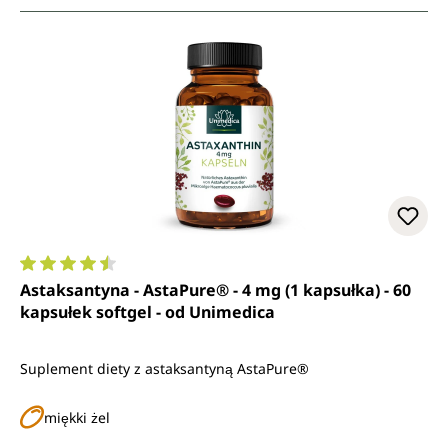
Średnia ocena 4.6 z 5 gwiazdek
Astaksantyna - AstaPure® - 4 mg (1 kapsułka) - 60
kapsułek softgel - od Unimedica
Suplement diety z astaksantyną AstaPure®
miękki żel