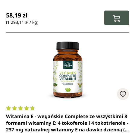
Cena regularna:
58,19 zł
(1 293,11 zł / kg)
Średnia ocena 4.8 z 5 gwiazdek
Witamina E - wegańskie Complete ze wszystkimi 8
formami witaminy E: 4 tokoferole i 4 tokotrienole -
237 mg naturalnej witaminy E na dawkę dzienną (2