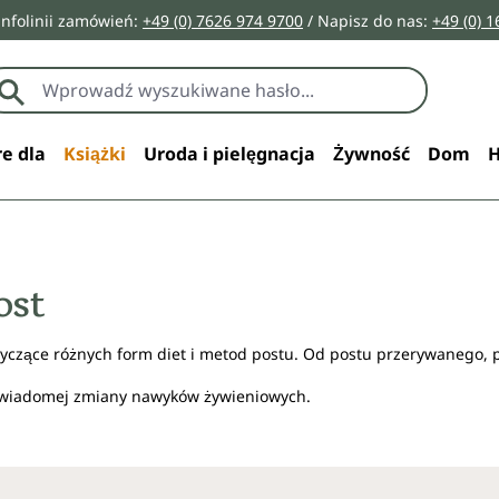
infolinii zamówień:
+49 (0) 7626 974 9700
/ Napisz do nas:
+49 (0) 
e dla
Książki
Uroda i pielęgnacja
Żywność
Dom
H
ost
otyczące różnych form diet i metod postu. Od postu przerywanego, 
świadomej zmiany nawyków żywieniowych.