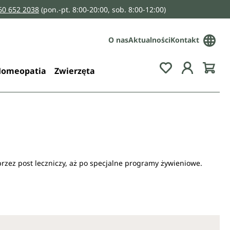
160 652 2038
(pon.-pt. 8:00-20:00, sob. 8:00-12:00)
O nas
Aktualności
Kontakt
You have 0 wis
omeopatia
Zwierzęta
przez post leczniczy, aż po specjalne programy żywieniowe.