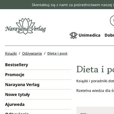
Skontaktuj się z nami za pośrednictwem naszej 
 wyszukiwania
Przejdź do głównej nawigacji
Unimedica
Dobr
Książki
Odżywianie
Dieta i post
Bestsellery
Dieta i p
Promocje
Książki i poradniki d
Narayana Verlag
Rzetelna wiedza dla 
Nowe tytuły
Ajurweda