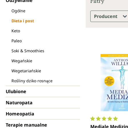
Filtry
Odżywianie
Ogólne
Producent
Dieta i post
Keto
Paleo
Soki & Smoothies
Wegańskie
Wegetariańskie
Rośliny dziko rosnące
Ulubione
Naturopata
Homeopatia
Terapie manualne
Średnia ocena 5 
Mediale Medizin