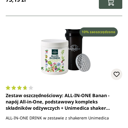
Rabat
10% zaoszczędzono
Średnia ocena 3.8 z 5 gwiazdek
Zestaw oszczędnościowy: ALL-IN-ONE Banan -
napój All-in-One, podstawowy kompleks
składników odżywczych + Unimedica shaker
proteinowy - 500 ml - od Unimedica
ALL-IN-ONE DRINK w zestawie z shakerem Unimedica