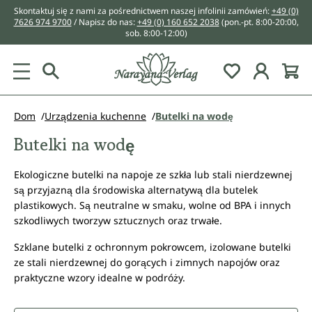
Skontaktuj się z nami za pośrednictwem naszej infolinii zamówień:
+49 (0)
wnej zawartości
7626 974 9700
/ Napisz do nas:
+49 (0) 160 652 2038
(pon.-pt. 8:00-20:00,
sob. 8:00-12:00)
You have 0 w
Dom
Urządzenia kuchenne
Butelki na wodę
Butelki na wodę
Ekologiczne butelki na napoje ze szkła lub stali nierdzewnej
są przyjazną dla środowiska alternatywą dla butelek
plastikowych. Są neutralne w smaku, wolne od BPA i innych
szkodliwych tworzyw sztucznych oraz trwałe.
Szklane butelki z ochronnym pokrowcem, izolowane butelki
ze stali nierdzewnej do gorących i zimnych napojów oraz
praktyczne wzory idealne w podróży.