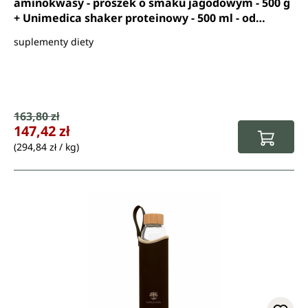
aminokwasy - proszek o smaku jagodowym - 500 g
+ Unimedica shaker proteinowy - 500 ml - od
Unimedica
suplementy diety
Cena sprzedaży:
163,80 zł
Cena regularna:
147,42 zł
(294,84 zł / kg)