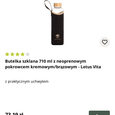
Średnia ocena 4 z 5 gwiazdek
Butelka szklana 710 ml z neoprenowym
pokrowcem kremowym/brązowym - Lotus Vita
z praktycznym uchwytem
Cena regularna:
73,19 zł