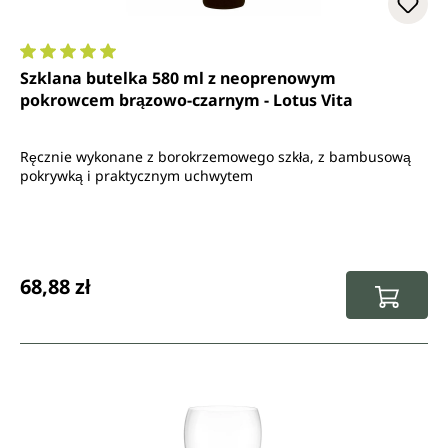
Średnia ocena 5 z 5 gwiazdek
Szklana butelka 580 ml z neoprenowym
pokrowcem brązowo-czarnym - Lotus Vita
Ręcznie wykonane z borokrzemowego szkła, z bambusową
pokrywką i praktycznym uchwytem
Cena regularna:
68,88 zł