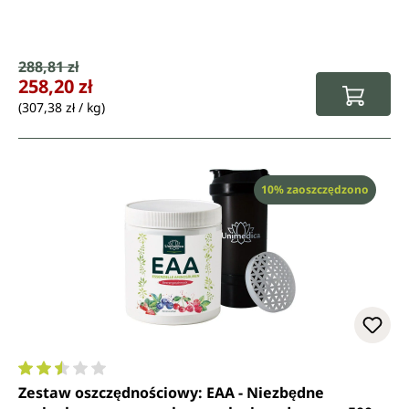
Cena sprzedaży:
288,81 zł
Cena regularna:
258,20 zł
(307,38 zł / kg)
Rabat
10% zaoszczędzono
Średnia ocena 2.5 z 5 gwiazdek
Zestaw oszczędnościowy: EAA - Niezbędne