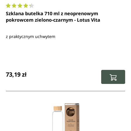
Średnia ocena 4.3 z 5 gwiazdek
Szklana butelka 710 ml z neoprenowym
pokrowcem zielono-czarnym - Lotus Vita
z praktycznym uchwytem
Cena regularna:
73,19 zł