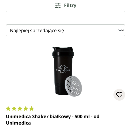
Filtry
Średnia ocena 4.7 z 5 gwiazdek
Unimedica Shaker białkowy - 500 ml - od
Unimedica