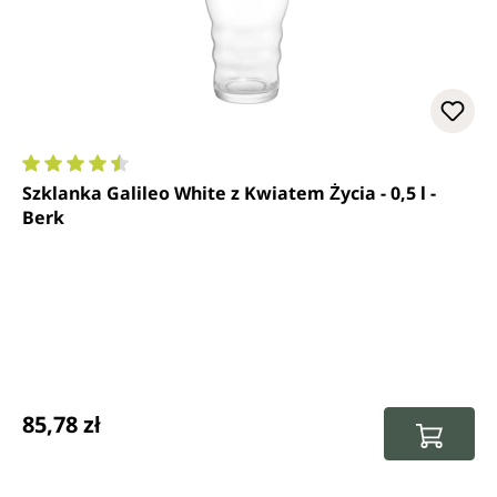
Średnia ocena 4.6 z 5 gwiazdek
Szklanka Galileo White z Kwiatem Życia - 0,5 l -
Berk
Cena regularna:
85,78 zł