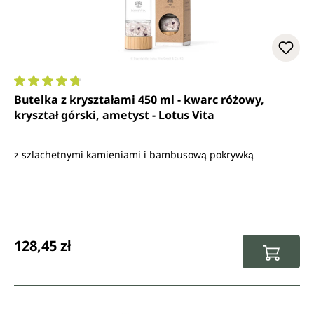
Średnia ocena 4.7 z 5 gwiazdek
Butelka z kryształami 450 ml - kwarc różowy,
kryształ górski, ametyst - Lotus Vita
z szlachetnymi kamieniami i bambusową pokrywką
Cena regularna:
128,45 zł