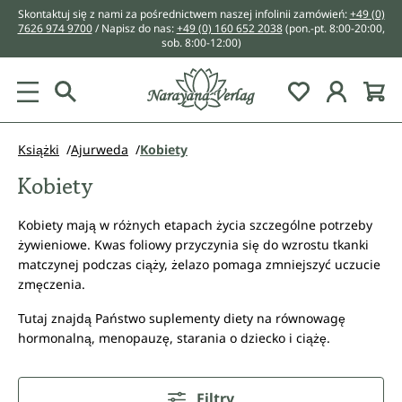
Skontaktuj się z nami za pośrednictwem naszej infolinii zamówień:
+49 (0)
wnej zawartości
7626 974 9700
/ Napisz do nas:
+49 (0) 160 652 2038
(pon.-pt. 8:00-20:00,
sob. 8:00-12:00)
You have 0 w
Książki
Ajurweda
Kobiety
Kobiety
Kobiety mają w różnych etapach życia szczególne potrzeby
żywieniowe. Kwas foliowy przyczynia się do wzrostu tkanki
matczynej podczas ciąży, żelazo pomaga zmniejszyć uczucie
zmęczenia.
Tutaj znajdą Państwo suplementy diety na równowagę
hormonalną, menopauzę, starania o dziecko i ciążę.
Filtry