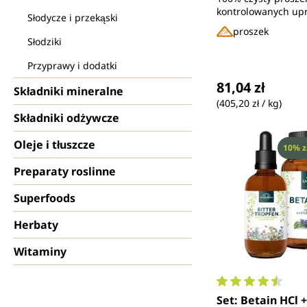
Unimedica
kontrolowanych up
Słodycze i przekąski
ekologicznych - ide
proszek
kremowego matcha l
Słodziki
tylko
Przyprawy i dodatki
Cena regularna
81,04 zł
Składniki mineralne
(405,20 zł / kg)
Składniki odżywcze
Oleje i tłuszcze
Rabat
10% z
Preparaty roslinne
Superfoods
Herbaty
Witaminy
Średnia ocena 4.
Set: Betain HCl +