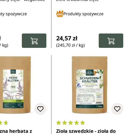
kty spożywcze
Produkty spożywcze
gularna:
Cena regularna:
ł
24,57 zł
/ kg)
(245,70 zł / kg)
ocena 4.8 z 5 gwiazdek
Średnia ocena 5 z 5 gwiazdek
zna herbata z
Zioła szwedzkie - zioła do