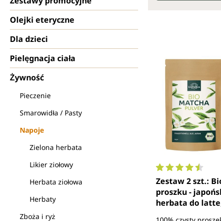
Zestawy promocyjne
Olejki eteryczne
Dla dzieci
Pielęgnacja ciała
Żywność
Pieczenie
Smarowidła / Pasty
Napoje
Zielona herbata
Likier ziołowy
Średnia ocena 4.
Zestaw 2 szt.: B
Herbata ziołowa
proszku - japońs
Herbaty
herbata do latt
i do pieczenia - 1
Zboża i ryż
100% czysty prosze