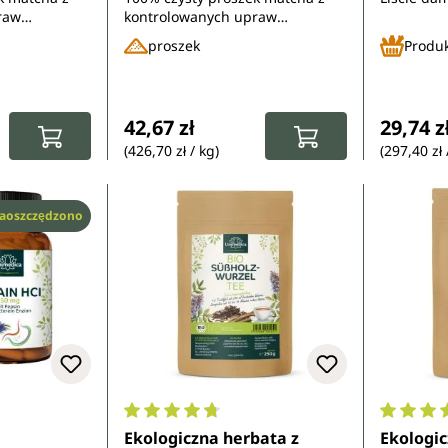
raw
kontrolowanych upraw
alny do
ekologicznych - idealny do
proszek
Produ
atte i nie
kremowego matcha latte i nie
tylko
:
Cena regularna:
Cena re
42,67 zł
29,74 z
(426,70 zł / kg)
(297,40 zł 
aoszczędzono
5 z 5 gwiazdek
Średnia ocena 4.7 z 5 gwiazdek
Średnia 
Ekologiczna herbata z
Ekologic