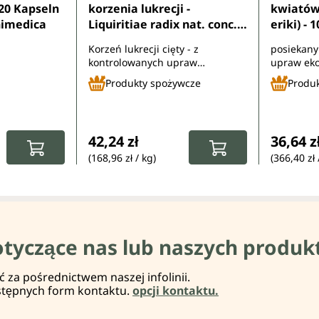
120 Kapseln
korzenia lukrecji -
kwiatów
nimedica
Liquiritiae radix nat. conc.
eriki) - 
bio. - nieobrany i pokrojony
Korzeń lukrecji cięty - z
posiekany
- 250 g - od Unimedica
kontrolowanych upraw
upraw eko
ekologicznych - wegański
Produkty spożywcze
Produ
:
Cena regularna:
Cena re
42,24 zł
36,64 z
(168,96 zł / kg)
(366,40 zł 
otyczące nas lub naszych produk
za pośrednictwem naszej infolinii.
stępnych form kontaktu.
opcji kontaktu.