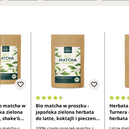
6 z 5 gwiazdek
Średnia ocena 4.5 z 5 gwiazdek
Średnia 
io matcha w
Bio matcha w proszku -
Herbata 
ka zielona
japońska zielona herbata
Turnera 
e, shake'ów
do latte, koktajli i pieczenia
herbata 
00 g - od
- 100 g - od Unimedica
Unimedi
k matcha z
100% czysty proszek matcha z
Liście da