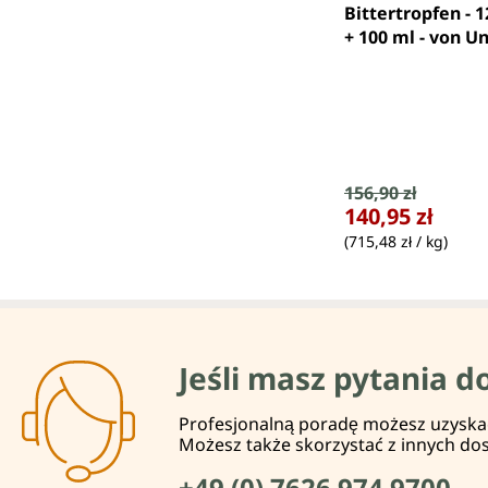
Bittertropfen - 
+ 100 ml - von U
Cena sprzedaży
156,90 zł
Cena regularna:
140,95 zł
(715,48 zł / kg)
Jeśli masz pytania d
Profesjonalną poradę możesz uzyskać 
Możesz także skorzystać z innych do
+49 (0) 7626 974 9700