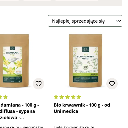
ocena 4.8 z 5 gwiazdek
Średnia ocena 5 z 5 gwiazdek
damiana - 100 g -
Bio krwawnik - 100 g - od
diffusa - sypana
Unimedica
ziołowa -
ca
miany cięte - wegańskie
ziele krwawnika cięte