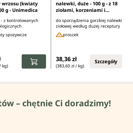
 wrzosu (kwiaty
nalewki, duże - 100 g - z 18
100 g - Unimedica
ziołami, korzeniami i
ziemiami mineralnymi - od
 - z kontrolowanych
do sporządzenia gorzkiej nalewki
Unimedica
logicznych
ziołowej według dużej receptury
kty spożywcze
proszek
gularna:
Cena regularna:
ł
38,36 zł
Szczegóły
/ kg)
(383,60 zł / kg)
tów – chętnie Ci doradzimy!