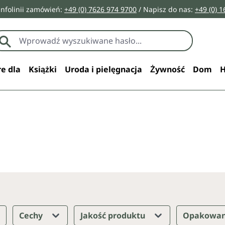
infolinii zamówień:
+49 (0) 7626 974 9700
/ Napisz do nas:
+49 (0) 
e dla
Książki
Uroda i pielęgnacja
Żywność
Dom
H
Cechy
Jakość produktu
Opakowa