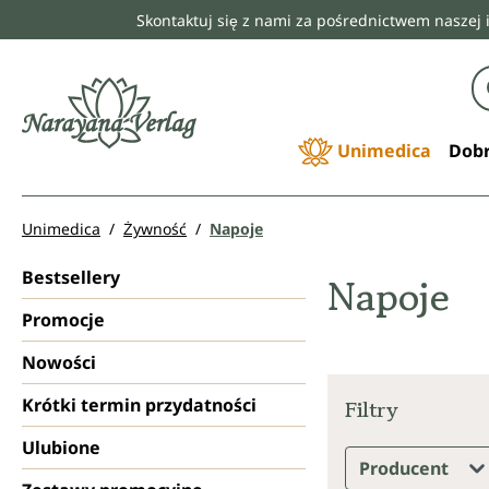
Skontaktuj się z nami za pośrednictwem naszej 
 wyszukiwania
Przejdź do głównej nawigacji
Unimedica
Dobr
Unimedica
Żywność
Napoje
Bestsellery
Napoje
Promocje
Nowości
Krótki termin przydatności
Filtry
Ulubione
Producent