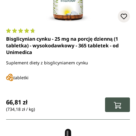
Średnia ocena 4.8 z 5 gwiazdek
Bisglicynian cynku - 25 mg na porcję dzienną (1
tabletka) - wysokodawkowy - 365 tabletek - od
Unimedica
Suplement diety z bisglicynianem cynku
tabletki
Cena regularna:
66,81 zł
(734,18 zł / kg)