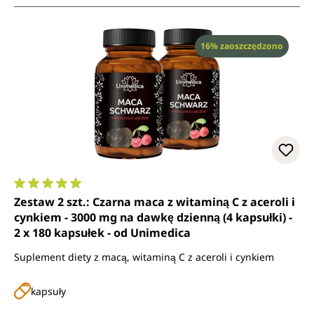
Rabat
16% zaoszczędzono
Średnia ocena 5 z 5 gwiazdek
Zestaw 2 szt.: Czarna maca z witaminą C z aceroli i
cynkiem - 3000 mg na dawkę dzienną (4 kapsułki) -
2 x 180 kapsułek - od Unimedica
Suplement diety z macą, witaminą C z aceroli i cynkiem
kapsuły