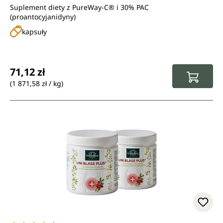
Suplement diety z PureWay-C® i 30% PAC
(proantocyjanidyny)
kapsuły
Cena regularna:
71,12 zł
(1 871,58 zł / kg)