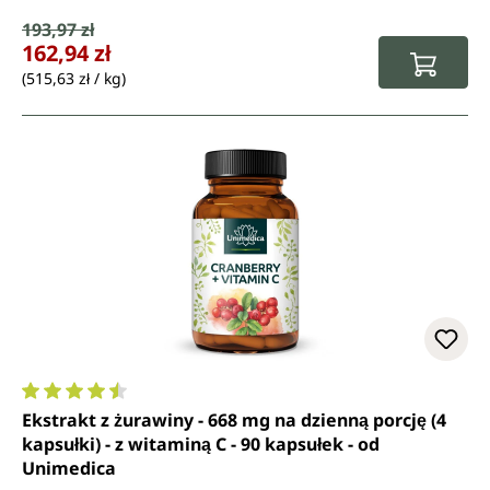
Cena sprzedaży:
193,97 zł
Cena regularna:
162,94 zł
(515,63 zł / kg)
Średnia ocena 4.5 z 5 gwiazdek
Ekstrakt z żurawiny - 668 mg na dzienną porcję (4
kapsułki) - z witaminą C - 90 kapsułek - od
Unimedica