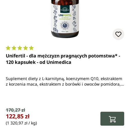
Średnia ocena 5 z 5 gwiazdek
Unifertil - dla mężczyzn pragnących potomstwa* -
120 kapsułek - od Unimedica
Suplement diety z L-karnityną, koenzymem Q10, ekstraktem
z korzenia maca, ekstraktem z borówki i owoców pomidora,
L-argininą. Cynk, selen i witamina B6
Cena sprzedaży:
170,27 zł
Cena regularna:
122,85 zł
(1 320,97 zł / kg)