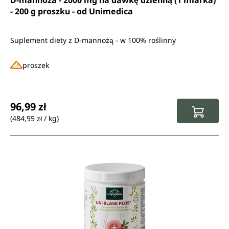
D-mannoza - 2000 mg na dawkę dzienną (1 miarka)
- 200 g proszku - od Unimedica
Suplement diety z D-mannożą - w 100% roślinny
proszek
Cena regularna:
96,99 zł
(484,95 zł / kg)