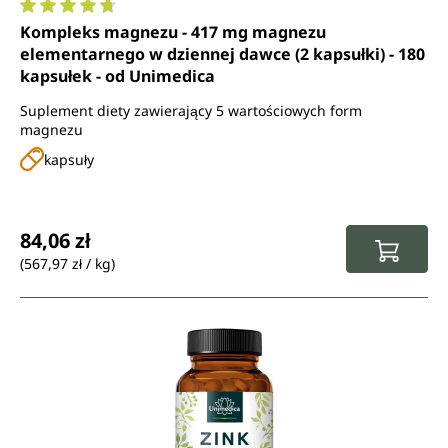
Średnia ocena 4.7 z 5 gwiazdek
Kompleks magnezu - 417 mg magnezu
elementarnego w dziennej dawce (2 kapsułki) - 180
kapsułek - od Unimedica
Suplement diety zawierający 5 wartościowych form
magnezu
kapsuły
Cena regularna:
84,06 zł
(567,97 zł / kg)