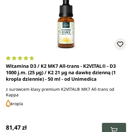
Średnia ocena 4.8 z 5 gwiazdek
Witamina D3 / K2 MK7 All-trans - K2VITAL® - D3
1000 j.m. (25 µg) / K2 21 µg na dawkę dzienną (1
kropla dziennie) - 50 ml - od Unimedica
z surowcem klasy premium K2VITAL® MK7 All-trans od
Kappa
kropla
Cena regularna:
81,47 zł