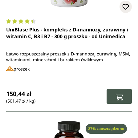
Średnia ocena 4.5 z 5 gwiazdek
UniBlase Plus - kompleks z D-mannozy, żurawiny i
witamin C, B3 i B7 - 300 g proszku - od Unimedica
Łatwo rozpuszczalny proszek z D-mannozą, żurawiną, MSM,
witaminami, minerałami i burakiem ćwikłowym
proszek
Cena regularna:
150,44 zł
(501,47 zł / kg)
Rabat
27% zaoszczędzono