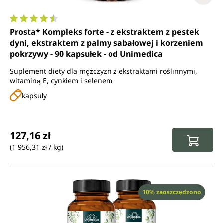
Średnia ocena 4.5 z 5 gwiazdek
Prosta* Kompleks forte - z ekstraktem z pestek
dyni, ekstraktem z palmy sabałowej i korzeniem
pokrzywy - 90 kapsułek - od Unimedica
Suplement diety dla mężczyzn z ekstraktami roślinnymi,
witaminą E, cynkiem i selenem
kapsuły
Cena regularna:
127,16 zł
(1 956,31 zł / kg)
Rabat
10% zaoszczędzono