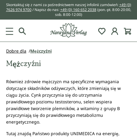
Skontaktuj się z nami za pośrednictwem naszej infolinii zamówień:
+49 (0)
wnej zawartości
7626 974 9700
/ Napisz do nas:
+49 (0) 160 652 2038
(pon.-pt. 8:00-20:00,
sob. 8:00-12:00)
You have 0 w
Dobre dla
Mężczyźni
Mężczyźni
Również zdrowie mężczyzn ma specyficzne wymagania
dotyczące składników odżywczych, które zmieniają się w
ciągu życia. Cynk przyczynia się do utrzymania
prawidłowego poziomu testosteronu, selen wspiera
prawidłowe tworzenie plemników, a witaminy z grupy B
przyczyniają się do prawidłowego metabolizmu
energetycznego.
Tutaj znajdą Państwo produkty UNIMEDICA na energię,