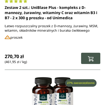
Średnia ocena 5 z 5 gwiazdek
Zestaw 2 szt.: UniBlase Plus - kompleks z D-
mannozy, żurawiny, witaminy C oraz witamin B3 i
B7 - 2 x 300 g proszku - od Unimedica
Łatwo rozpuszczalny proszek z D-mannozy, żurawiny, MSM,
witamin, składników mineralnych i buraka ćwikłowego
proszek
Cena regularna:
270,70 zł
(461,95 zł / kg)
Rabat
27% zaoszczędzono