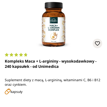
Średnia ocena 4.7 z 5 gwiazdek
Kompleks Maca + L-argininy - wysokodawkowy -
240 kapsułek - od Unimedica
Suplement diety z macą, L-argininą, witaminami C, B6 i B12
oraz cynkiem.
kapsuły
Cena regularna: