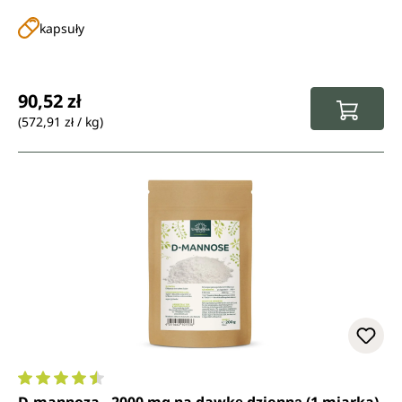
kapsuły
Cena regularna:
90,52 zł
(572,91 zł / kg)
Średnia ocena 4.5 z 5 gwiazdek