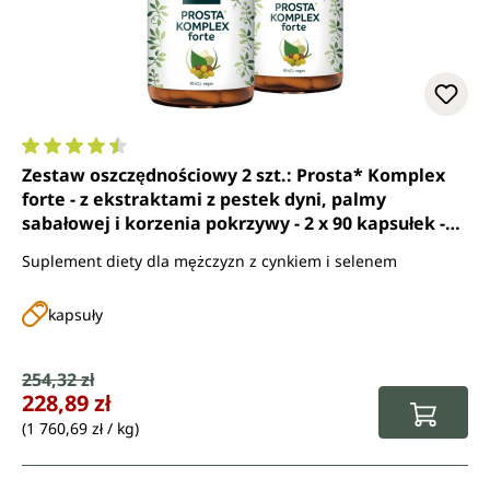
Średnia ocena 4.6 z 5 gwiazdek
Zestaw oszczędnościowy 2 szt.: Prosta* Komplex
forte - z ekstraktami z pestek dyni, palmy
sabałowej i korzenia pokrzywy - 2 x 90 kapsułek -
od Unimedica
Suplement diety dla mężczyzn z cynkiem i selenem
kapsuły
Cena sprzedaży:
254,32 zł
Cena regularna:
228,89 zł
(1 760,69 zł / kg)