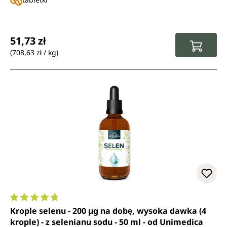
Cena regularna:
51,73 zł
(708,63 zł / kg)
Średnia ocena 4.7 z 5 gwiazdek
Krople selenu - 200 µg na dobę, wysoka dawka (4
krople) - z selenianu sodu - 50 ml - od Unimedica