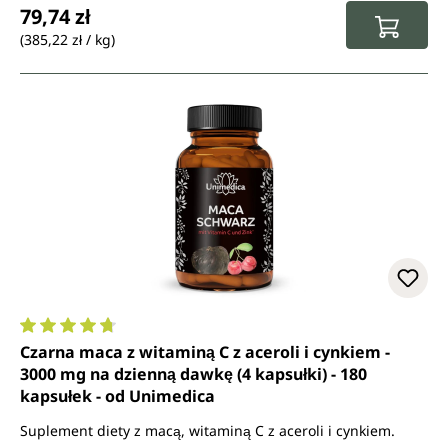
79,74 zł
(385,22 zł / kg)
Średnia ocena 4.7 z 5 gwiazdek
Czarna maca z witaminą C z aceroli i cynkiem -
3000 mg na dzienną dawkę (4 kapsułki) - 180
kapsułek - od Unimedica
Suplement diety z macą, witaminą C z aceroli i cynkiem.