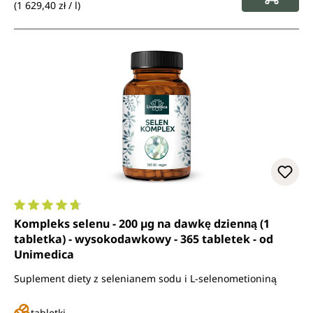
(1 629,40 zł / l)
Średnia ocena 4.8 z 5 gwiazdek
Kompleks selenu - 200 µg na dawkę dzienną (1
tabletka) - wysokodawkowy - 365 tabletek - od
Unimedica
Suplement diety z selenianem sodu i L-selenometioniną
tabletki