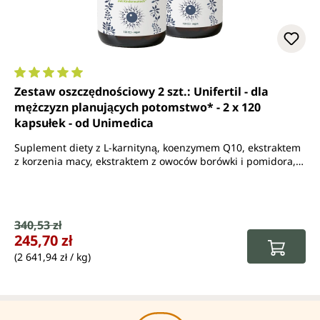
Średnia ocena 5 z 5 gwiazdek
Zestaw oszczędnościowy 2 szt.: Unifertil - dla
mężczyzn planujących potomstwo* - 2 x 120
kapsułek - od Unimedica
Suplement diety z L-karnityną, koenzymem Q10, ekstraktem
z korzenia macy, ekstraktem z owoców borówki i pomidora,
L-argininą, cynkiem, selenem i witaminą B6
Cena sprzedaży:
340,53 zł
Cena regularna:
245,70 zł
(2 641,94 zł / kg)