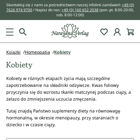
Skontaktuj się z nami za pośrednictwem naszej infolinii zamówień:
+49 (0)
wnej zawartości
7626 974 9700
/ Napisz do nas:
+49 (0) 160 652 2038
(pon.-pt. 8:00-20:00,
sob. 8:00-12:00)
You have 0 w
Książki
Homeopatia
Kobiety
Kobiety
Kobiety w różnych etapach życia mają szczególne
zapotrzebowanie na składniki odżywcze. Kwas foliowy
przyczynia się do wzrostu tkanki matczynej podczas ciąży, a
żelazo do zmniejszenia uczucia zmęczenia.
Tutaj znajdą Państwo suplementy diety na równowagę
hormonalną, w okresie menopauzy, przy staraniach o
dziecko i w czasie ciąży.