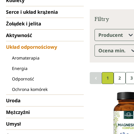
Kobiety
Serce i układ krążenia
Filtry
Żołądek i jelita
Producent
Aktywność
Układ odpornościowy
Ocena min.
Aromaterapia
Energia
1
2
3
Odporność
Ochrona komórek
Uroda
Mężczyźni
Umysł