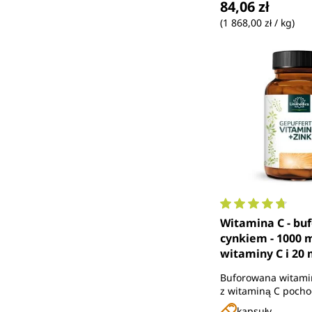
84,06 zł
(1 868,00 zł / kg)
Średnia ocena 4.
Witamina C - bu
cynkiem - 1000 
witaminy C i 20
na dzienną dawk
Buforowana witamin
kapsułki) - 365 k
z witaminą C pocho
Unimedica
fermentacji, gluko
kapsuły