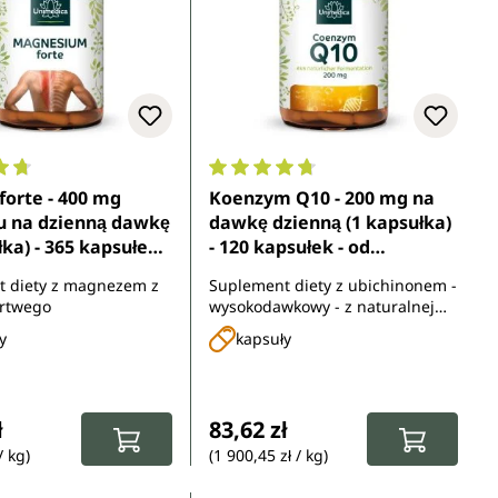
ocena 4.7 z 5 gwiazdek
Średnia ocena 4.8 z 5 gwiazdek
orte - 400 mg
Koenzym Q10 - 200 mg na
 na dzienną dawkę
dawkę dzienną (1 kapsułka)
łka) - 365 kapsułek -
- 120 kapsułek - od
edica
Unimedica
 diety z magnezem z
Suplement diety z ubichinonem -
rtwego
wysokodawkowy - z naturalnej
fermentacji
y
kapsuły
gularna:
Cena regularna:
ł
83,62 zł
/ kg)
(1 900,45 zł / kg)