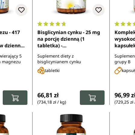
7 z 5 gwiazdek
Średnia ocena 4.8 z 5 gwiazdek
Średnia 
zu - 417
Bisglicynian cynku - 25 mg
Komplek
na porcję dzienną (1
wysokod
w dziennej
tabletka) -
kapsułek
) - 180
wysokodawkowy - 365
Unimedi
wierający 5
Suplement diety z
Suplement
nimedica
tabletek - od Unimedica
m magnezu
bisglicynianem cynku
grupy B
tabletki
kapsuł
:
Cena regularna:
Cena re
66,81 zł
96,99 z
(734,18 zł / kg)
(729,25 zł 