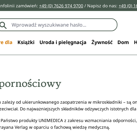
infolinii zamówień:
+49 (0) 7626 974 9700
/ Napisz do nas:
+49 (0) 
e dla
Książki
Uroda i pielęgnacja
Żywność
Dom
H
pornościowy
zależy od ukierunkowanego zaopatrzenia w mikroskładniki – są o
eciwciał. Do najważniejszych składników odżywczych istotnych dla 
dą Państwo produkty UNIMEDICA z zakresu wzmacniania odporności, 
ayana Verlag w oparciu o fachową wiedzę medyczną.