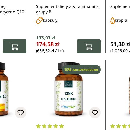
ną dawkę (1
kapsułek - z kofaktorami -
wysokod
nej
Suplement diety z witaminami z
Suplement
iękkich
od Unimedica
Unimedi
entyczne Q10
grupy B
nowych - od
kapsuły
kropla
Cena sprzedaży:
193,97 zł
Cena regularna:
:
Cena re
174,58 zł
51,30 z
(656,32 zł / kg)
(1 026,00 zł
Rabat
10% zaoszczędzono