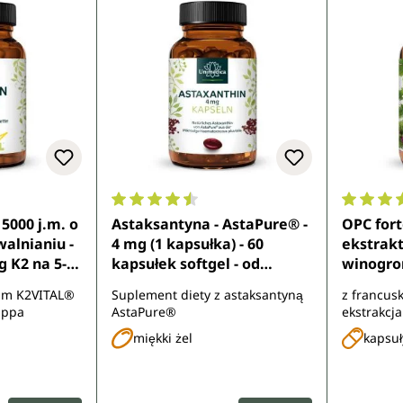
8 z 5 gwiazdek
Średnia ocena 4.6 z 5 gwiazdek
Średnia 
5000 j.m. o
Astaksantyna - AstaPure® -
OPC fort
alnianiu -
4 mg (1 kapsułka) - 60
ekstrakt
g K2 na 5-
kapsułek softgel - od
winogro
 tabletka
Unimedica
(2 kapsuł
um K2VITAL®
Suplement diety z astaksantyną
z francus
bletek - od
z ekstra
appa
AstaPure®
ekstrakcja
Unimedi
miękki żel
kapsuł
:
Cena regularna:
Cena re