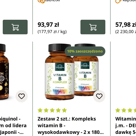
(BCAA) i endogennych - od
ku
Unimedica
:
Cena regularna:
Cena re
93,97 zł
57,98 z
(177,97 zł / kg)
(2 230,00 z
Rabat
10% zaoszczędzono
6 z 5 gwiazdek
Średnia ocena 5 z 5 gwiazdek
Średnia 
quinol -
Zestaw 2 szt.: Kompleks
Witamina
m od lidera
witamin B -
j.m. - D
aponii -
wysokodawkowy - 2 x 180
dawkę 5-