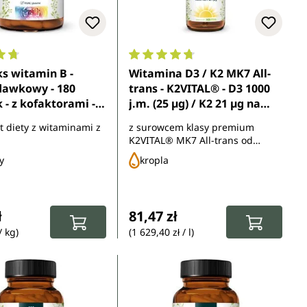
ocena 4.8 z 5 gwiazdek
Średnia ocena 4.8 z 5 gwiazdek
s witamin B -
Witamina D3 / K2 MK7 All-
awkowy - 180
trans - K2VITAL® - D3 1000
 - z kofaktorami -
j.m. (25 µg) / K2 21 µg na
ca
dawkę dzienną (1 kropla
 diety z witaminami z
z surowcem klasy premium
dziennie) - 50 ml - od
K2VITAL® MK7 All-trans od
Unimedica
Kappa
y
kropla
gularna:
Cena regularna:
ł
81,47 zł
/ kg)
(1 629,40 zł / l)