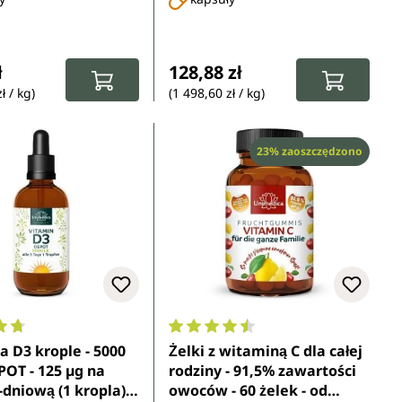
dzienną (2 kapsułki) - 120
kapsułek - od Unimedica
gularna:
Cena regularna:
ł
128,88 zł
ł / kg)
(1 498,60 zł / kg)
Rabat
23% zaoszczędzono
ocena 4.8 z 5 gwiazdek
Średnia ocena 4.4 z 5 gwiazdek
 D3 krople - 5000
Żelki z witaminą C dla całej
EPOT - 125 µg na
rodziny - 91,5% zawartości
dniową (1 kropla) -
owoców - 60 żelek - od