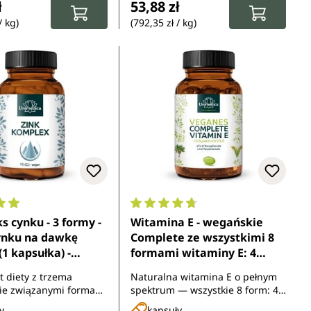
ł
53,88 zł
/ kg)
(792,35 zł / kg)
ocena 4.9 z 5 gwiazdek
Średnia ocena 4.8 z 5 gwiazdek
 cynku - 3 formy -
Witamina E - wegańskie
ynku na dawkę
Complete ze wszystkimi 8
(1 kapsułka) -
formami witaminy E: 4
awkowy - 90
tokoferole i 4 tokotrienole -
 diety z trzema
Naturalna witamina E o pełnym
 - od Unimedica
237 mg naturalnej
ie związanymi formami
spektrum — wszystkie 8 form: 4
witaminy E na dawkę
tokoferole i 4 tokotrienole
y
kapsuły