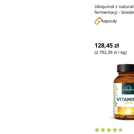
100 mg na dzien
Ubiquinol z natural
kapsułka) - 60 m
fermentacji - bioid
kapsułek żelaty
kapsuły
Unimedica
Cena regularna
128,45 zł
(2 792,39 zł / kg)