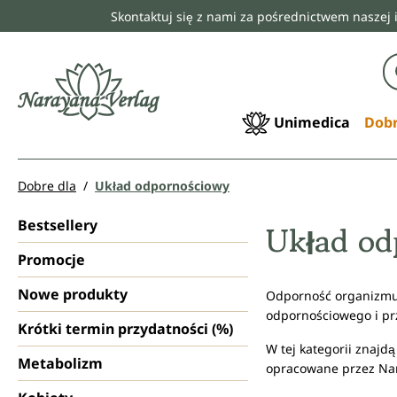
Skontaktuj się z nami za pośrednictwem naszej 
 wyszukiwania
Przejdź do głównej nawigacji
Unimedica
Dobr
Dobre dla
Układ odpornościowy
Bestsellery
Układ od
Promocje
Nowe produkty
Odporność organizmu 
odpornościowego i prz
Krótki termin przydatności (%)
W tej kategorii znaj
Metabolizm
opracowane przez Nar