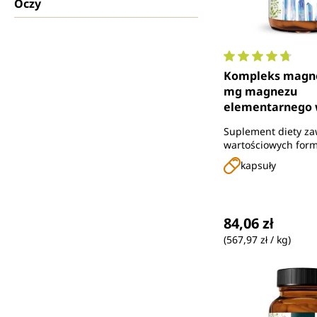
Oczy
Średnia ocena 4.
Kompleks magne
mg magnezu
elementarnego 
dawce (2 kapsułki
Suplement diety za
kapsułek - od U
wartościowych for
kapsuły
Cena regularna
84,06 zł
(567,97 zł / kg)