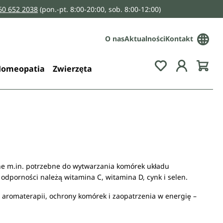
160 652 2038
(pon.-pt. 8:00-20:00, sob. 8:00-12:00)
O nas
Aktualności
Kontakt
You have 0 wis
omeopatia
Zwierzęta
ne m.in. potrzebne do wytwarzania komórek układu
odporności należą witamina C, witamina D, cynk i selen.
aromaterapii, ochrony komórek i zaopatrzenia w energię –