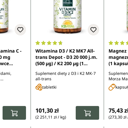
7 z 5 gwiazdek
Średnia ocena 4.8 z 5 gwiazdek
Średnia 
amina C -
Witamina D3 / K2 MK7 All-
Magnez f
00 mg
trans Depot - D3 20 000 j.m.
magnezu
awce
(500 µg) / K2 200 µg (1
(1 kapsu
łka) - 100
tabletka) - 180 tabletek - od
od Unim
idami,
Suplement diety z D3 i K2 MK-7
Suplement
nimedica
Unimedica
i
all-trans
Morza Ma
flawonoidami
tabletki
kapsuł
:
Cena regularna:
Cena re
101,30 zł
75,43 z
(2 251,11 zł / kg)
(273,30 zł 