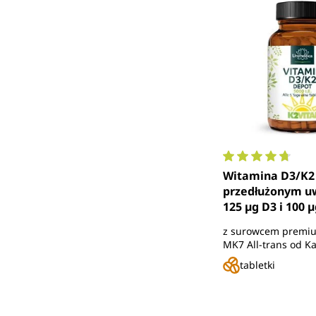
Średnia ocena 4.
Witamina D3/K2 
przedłużonym uw
125 µg D3 i 100 µ
dniową dawkę (1
z surowcem premi
co 5 dni) - 180 ta
MK7 All-trans od K
Unimedica
tabletki
Cena regularna