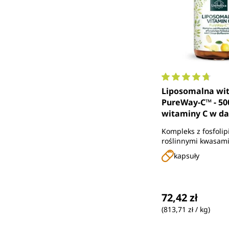
Średnia ocena 4.
Liposomalna wit
PureWay-C™ - 5
witaminy C w d
dziennej (1 kapsu
Kompleks z fosfolip
kapsułek - od U
roślinnymi kwasam
tłuszczowymi i bio
kapsuły
cytrusowymi
Cena regularna
72,42 zł
(813,71 zł / kg)