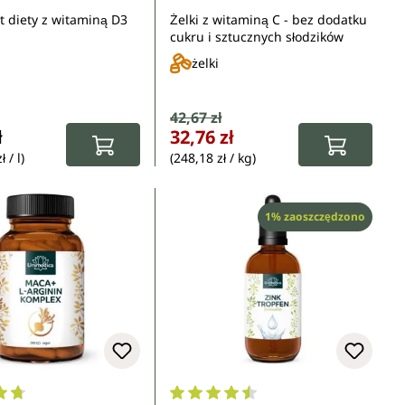
awkowe - 50 ml -
Unimedica
 diety z witaminą D3
Żelki z witaminą C - bez dodatku
ca
cukru i sztucznych słodzików
żelki
Cena sprzedaży:
42,67 zł
Cena regularna:
gularna:
ł
32,76 zł
 / l)
(248,18 zł / kg)
Rabat
1% zaoszczędzono