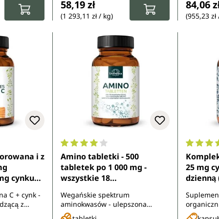
58,19 zł
84,06 z
(1 293,11 zł / kg)
(955,23 zł 
8 z 5 gwiazdek
Średnia ocena 4.1 z 5 gwiazdek
Średnia 
forowana i z
Amino tabletki - 500
Kompleks
mg
tabletek po 1 000 mg -
25 mg c
 mg cynku
wszystkie 18
dzienną 
ę (2
aminokwasów:
wysokod
a C + cynk -
Wegańskie spektrum
Suplement
apsułek - od
niezbędnych (EAA),
kapsułek
dzącą z
aminokwasów - ulepszona
organiczn
warunkowo niezbędnych
nianem i
receptura: teraz bez Amylogum
cynku
tabletki
kapsuł