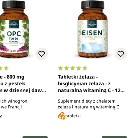
ocena 4.8 z 5 gwiazdek
Średnia ocena 4.7 z 5 gwiazdek
e - 800 mg
Tabletki żelaza -
u z pestek
bisglicynian żelaza - z
n w dziennej dawce
naturalną witaminą C - 120
ki) - 180 kapsułek -
tabletek - od Unimedica
kich winogron;
Suplement diety z chelatem
kcji wodnej - od
 we Francji
żelaza i naturalną witaminą C
ca
y
tabletki
gularna:
Cena regularna: