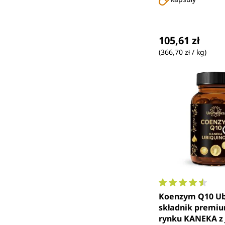
bisglicynianem cyn
Cena regularna
105,61 zł
(366,70 zł / kg)
Średnia ocena 4.
Koenzym Q10 Ubi
składnik premiu
rynku KANEKA z J