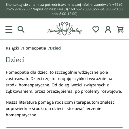
Skontaktuj się z nami za pośrednictwem naszej infolinii zamówień:
+49 (0)
wnej zawartości
7626 974 9700
/ Napisz do nas:
+49 (0) 160 652 2038
(pon.-pt. 8:00-20:00,
sob. 8:00-12:00)
You have 0 w
Książki
Homeopatia
Dzieci
Dzieci
Homeopatia dla dzieci to szczególnie wdzięczne pole
zastosowań. Dzieci często reagują szybko i wyraźnie na
środki homeopatyczne. Od dolegliwości związanych z
ząbkowaniem, przez przeziębienia, po problemy rozwojowe.
Nasza literatura pomaga rodzicom i terapeutom znaleźć
odpowiednie środki dla dzieci i stosować leczenie
homeopatyczne.