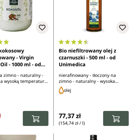
ocena 4.9 z 5 gwiazdek
Średnia ocena 4.6 z 5 gwiazdek
j kokosowy
Bio niefiltrowany olej z
owany - Virgin
czarnuszki - 500 ml - od
Oil - 1000 ml - od
Unimedica
ca
a zimno - naturalny -
nierafinowany - tłoczony na
a wysoką temperaturę
zimno - naturalny - wysoka
olowanych upraw
zawartość tymochinonu - bogaty
olej
nych
w kwas linolowy - z
kontrolowanych upraw
ekologicznych
rzedaży:
rna:
Cena regularna:
ł
77,37 zł
(154,74 zł / l)