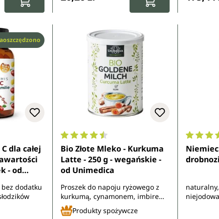
aoszczędzono
4 z 5 gwiazdek
Średnia ocena 4.6 z 5 gwiazdek
Średnia 
C dla całej
Bio Złote Mleko - Kurkuma
Niemiec
zawartości
Latte - 250 g - wegańskie -
drobnozi
k - od
od Unimedica
- bez dodatku
Proszek do napoju ryżowego z
naturalny,
słodzików
kurkumą, cynamonem, imbirem i
niejodowa
cukrem z kwiatu palmy
Produkty spożywcze
kokosowej z kontrolowanych