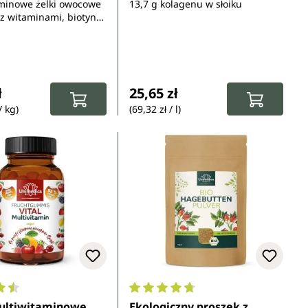
minowe żelki owocowe
13,7 g kolagenu w słoiku
 z witaminami, biotyną,
jodem, miedzią,
 manganem, chromem i
gularna:
Cena regularna:
ł
25,65 zł
/ kg)
(69,32 zł / l)
ocena 4.6 z 5 gwiazdek
Średnia ocena 4.8 z 5 gwiazdek
multiwitaminowe
Ekologiczny proszek z