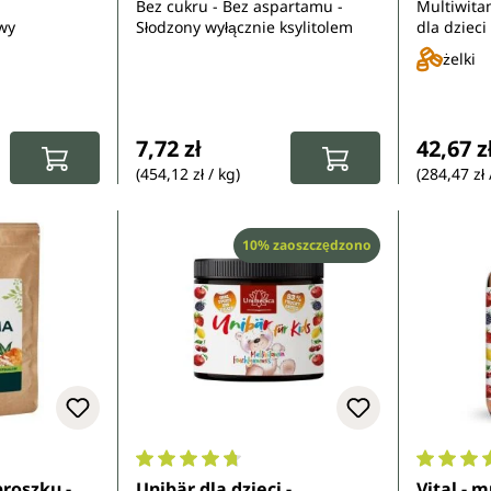
Bez cukru - Bez aspartamu -
Multiwita
wy
Słodzony wyłącznie ksylitolem
dla dzieci
żelazem, 
żelki
cynkiem,
selenem
:
Cena regularna:
Cena re
7,72 zł
42,67 z
(454,12 zł / kg)
(284,47 zł 
Rabat
10% zaoszczędzono
8 z 5 gwiazdek
Średnia ocena 4.8 z 5 gwiazdek
Średnia 
roszku -
Unibär dla dzieci -
Vital - 