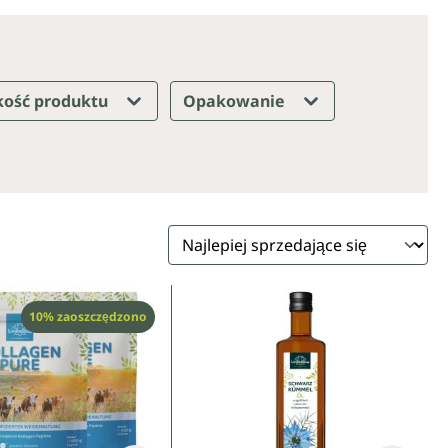
kość produktu
Opakowanie
Rabat
10% zaoszczędzono