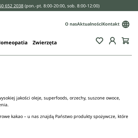
160 652 2038
(pon.-pt. 8:00-20:00, sob. 8:00-12:00)
O nas
Aktualności
Kontakt
You have 0 wis
omeopatia
Zwierzęta
okiej jakości oleje, superfoods, orzechy, suszone owoce,
nia.
y surowe kakao – u nas znajdą Państwo produkty spożywcze, które