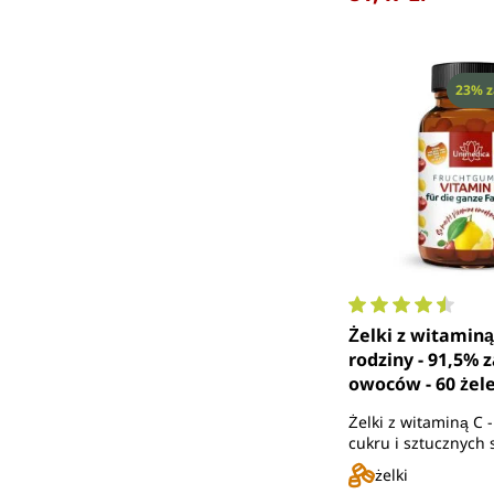
Rabat
23% z
Średnia ocena 4.
Żelki z witaminą 
rodziny - 91,5% 
owoców - 60 żele
Unimedica
Żelki z witaminą C 
cukru i sztucznych 
żelki