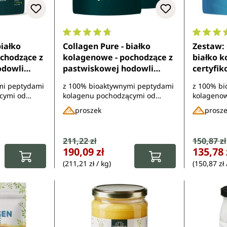
7 z 5 gwiazdek
Średnia ocena 4.7 z 5 gwiazdek
Średnia 
białko
Collagen Pure - białko
Zestaw: 
chodzące z
kolagenowe - pochodzące z
białko k
odowli
pastwiskowej hodowli
certyfi
rzez LIAF,
certyfikowanej przez LIAF,
x 450 g 
mi peptydami
z 100% bioaktywnymi peptydami
z 100% b
- 10 g na
karmionej trawą - 10 g na
Unimedi
cymi od
kolagenu pochodzącymi od
kolageno
450 g
dawkę dzienną - 450 g
ch na
zwierząt wypasanych na
zwierząt 
proszek
prosz
imedica
proszku - od Unimedica
pastwiskach
pastwiska
Cena sprzedaży:
211,22 zł
Cena sp
150,87 zł
Cena regularna:
Cena regula
:
190,09 zł
135,78 
(211,21 zł / kg)
(150,87 zł 