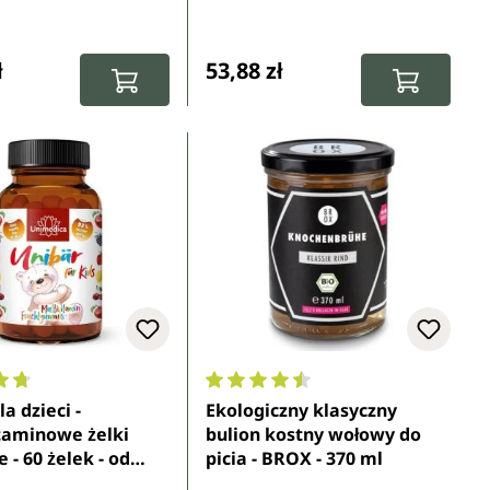
gularna:
Cena regularna:
ł
53,88 zł
ocena 4.7 z 5 gwiazdek
Średnia ocena 4.4 z 5 gwiazdek
a dzieci -
Ekologiczny klasyczny
taminowe żelki
bulion kostny wołowy do
- 60 żelek - od
picia - BROX - 370 ml
ca