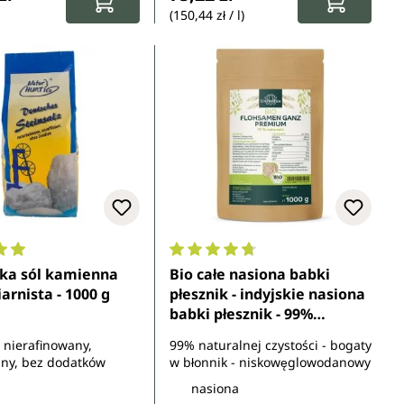
(150,44 zł / l)
ocena 4.9 z 5 gwiazdek
Średnia ocena 4.7 z 5 gwiazdek
ka sól kamienna
Bio całe nasiona babki
arnista - 1000 g
płesznik - indyjskie nasiona
babki płesznik - 99%
naturalne - jakość premium
 nierafinowany,
99% naturalnej czystości - bogaty
- 1000 g - od Unimedica
ny, bez dodatków
w błonnik - niskowęglowodanowy
nasiona