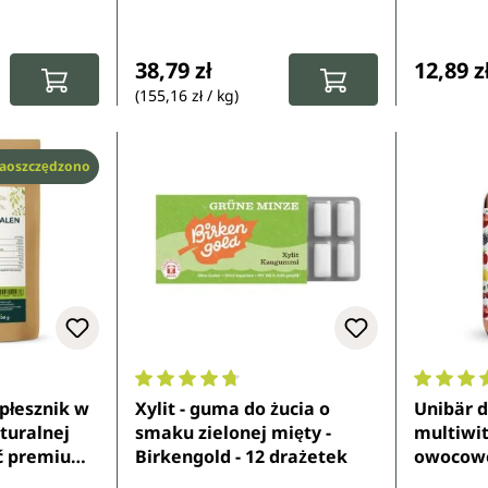
upraw ekologicznych
:
Cena regularna:
Cena re
38,79 zł
12,89 z
(155,16 zł / kg)
aoszczędzono
z 5 gwiazdek
Średnia ocena 4.8 z 5 gwiazdek
Średnia 
 płesznik w
Xylit - guma do żucia o
Unibär dl
turalnej
smaku zielonej mięty -
multiwi
ść premium -
Birkengold - 12 drażetek
owocowe 
dica
Unimedi