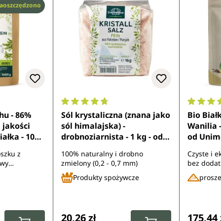
t
aoszczędzono
7 z 5 gwiazdek
Średnia ocena 4.8 z 5 gwiazdek
Średnia 
chu - 86%
Sól krystaliczna (znana jako
Bio Biał
 jakości
sól himalajska) -
Wanilia -
iałka - 1000
drobnoziarnista - 1 kg - od
od Unim
a
Unimedica
oszku z
100% naturalny i drobno
Czyste i e
awy
zmielony (0,2 - 0,7 mm)
bez dodat
białka
serwatka 
Produkty spożywcze
prosz
:
Cena regularna:
Cena re
20,26 zł
175,44 