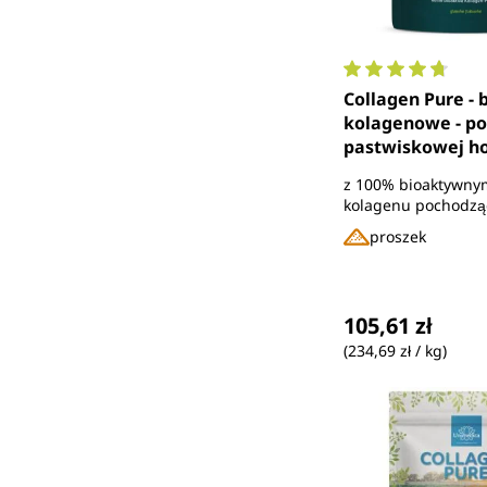
Średnia ocena 4.
Collagen Pure - 
kolagenowe - po
pastwiskowej h
certyfikowanej p
z 100% bioaktywny
karmionej trawą 
kolagenu pochodzą
dawkę dzienną - 
zwierząt wypasany
proszek
proszku - od Un
pastwiskach
Cena regularna
105,61 zł
(234,69 zł / kg)