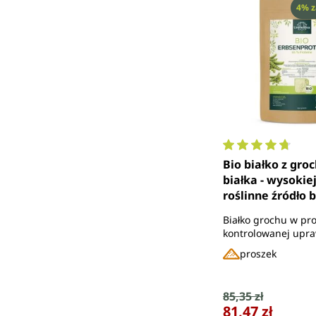
Raba
4% z
Średnia ocena 4.
Bio białko z gro
białka - wysokiej
roślinne źródło b
g - od Unimedic
Białko grochu w pr
kontrolowanej upr
ekologicznej - 86% 
proszek
Cena sprzedaży
85,35 zł
Cena regularna:
81,47 zł