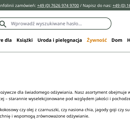
infolinii zamówień:
+49 (0) 7626 974 9700
/ Napisz do nas:
+49 (0) 
e dla
Książki
Uroda i pielęgnacja
Żywność
Dom
H
ożywcze dla świadomego odżywiania. Nasz asortyment obejmuje wys
cej – starannie wyselekcjonowane pod względem jakości i pochodze
ej kokosowy czy olej z czarnuszki, czy nasiona chia, jagody goji cz
chnię i wspomogą zrównoważone odżywianie.