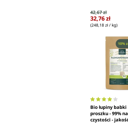
Cena sprzedaży
42,67 zł
Cena regularna:
32,76 zł
(248,18 zł / kg)
Rabat
10% z
Średnia ocena 4 
Bio łupiny babki
proszku - 99% na
czystości - jako
500 g - od Unime