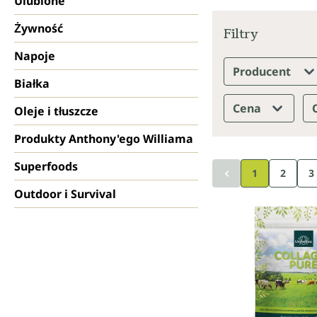
Ulubione
Żywność
Filtry
Napoje
Producent
Białka
Cena
Oleje i tłuszcze
Produkty Anthony'ego Williama
Superfoods
Strona
S
1
2
3
Outdoor i Survival