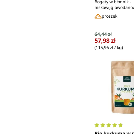
Bogaty w błonnik -
niskowęglowodano
proszek
Cena sprzedaży
64,44 zł
Cena regularna:
57,98 zł
(115,96 zł / kg)
Średnia ocena 4.
Bio kurkuma w p