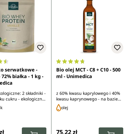
ocena 4.4 z 5 gwiazdek
Średnia ocena 4.8 z 5 gwiazdek
ko serwatkowe -
Bio olej MCT - C8 + C10 - 500
 72% białka - 1 kg -
ml - Unimedica
edica
kologiczne: 2 składniki -
z 60% kwasu kaprylowego i 40%
ku cukru - ekologiczna
kwasu kaprynowego - na bazie
UE
oleju kokosowego - w jakości
ek
olej
ekologicznej - bez smaku i
zapachu
gularna:
Cena regularna:
zł
75,22 zł