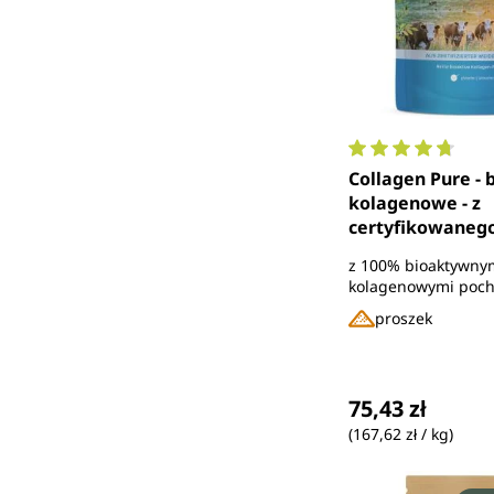
Średnia ocena 4.
Collagen Pure - 
kolagenowe - z
certyfikowanego
450 g proszku - 
z 100% bioaktywny
Unimedica
kolagenowymi poch
zwierząt wypasany
proszek
pastwiskach
Cena regularna
75,43 zł
(167,62 zł / kg)