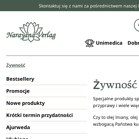
Skontaktuj się z nami za pośrednictwem naszej 
 wyszukiwania
Przejdź do głównej nawigacji
Unimedica
Dobr
Żywność
Bestsellery
Żywność
Promocje
Specjalne produkty sp
Nowe produkty
przyprawy i wiele wię
Krótki termin przydatności
Czy to olej lniany, ol
wzbogacą Państwa ku
Ajurweda