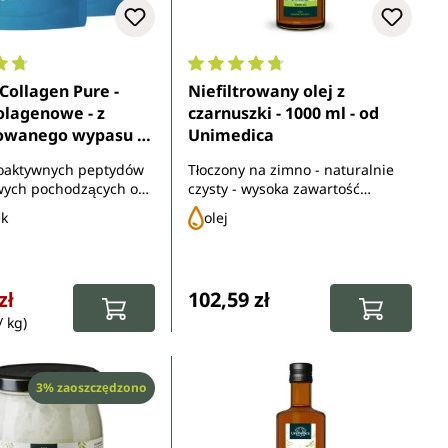
ocena 4.7 z 5 gwiazdek
Średnia ocena 4.7 z 5 gwiazdek
Collagen Pure -
Niefiltrowany olej z
olagenowe - z
czarnuszki - 1000 ml - od
kowanego wypasu - 2
Unimedica
proszku - od
ioaktywnych peptydów
Tłoczony na zimno - naturalnie
ca
wych pochodzących od
czysty - wysoka zawartość
wypasanych na
tymochinonu
ek
olej
ch
rzedaży:
rna:
Cena regularna:
zł
102,59 zł
/ kg)
Rabat
3% zaoszczędzono