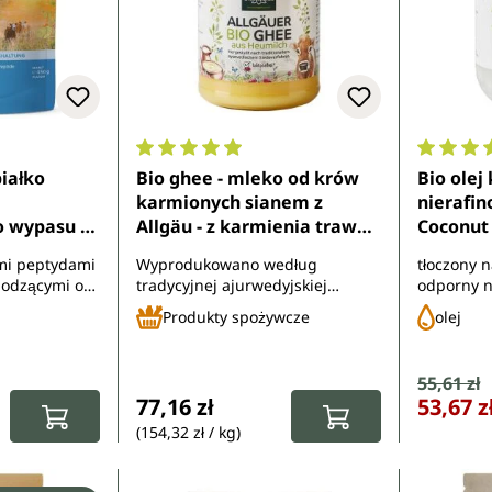
7 z 5 gwiazdek
Średnia ocena 4.9 z 5 gwiazdek
Średnia 
białko
Bio ghee - mleko od krów
Bio ole
karmionych sianem z
nierafin
 wypasu -
Allgäu - z karmienia trawą i
Coconut 
od
wypasu - 500 g - od
Unimedi
mi peptydami
Wyprodukowano według
tłoczony n
Unimedica
odzącymi od
tradycyjnej ajurwedyjskiej
odporny n
ch na
metody gotowania - bez laktozy -
- z kontr
Produkty spożywcze
olej
z kontrolowanych upraw
ekologicz
ekologicznych
Cena sp
55,61 zł
Cena regula
:
Cena regularna:
77,16 zł
53,67 z
(154,32 zł / kg)