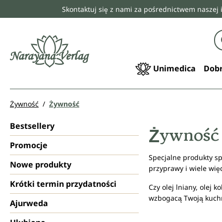
Skontaktuj się z nami za pośrednictwem naszej 
 wyszukiwania
Przejdź do głównej nawigacji
Unimedica
Dobr
Żywność
Żywność
Bestsellery
Żywność
Promocje
Specjalne produkty sp
Nowe produkty
przyprawy i wiele wię
Krótki termin przydatności
Czy olej lniany, olej 
wzbogacą Twoją kuchn
Ajurweda