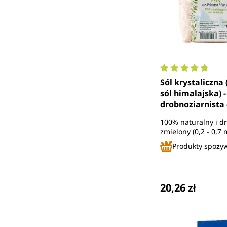
Średnia ocena 4.
Sól krystaliczna
sól himalajska) -
drobnoziarnista -
Unimedica
100% naturalny i d
zmielony (0,2 - 0,7
Produkty spoży
Cena regularna
20,26 zł