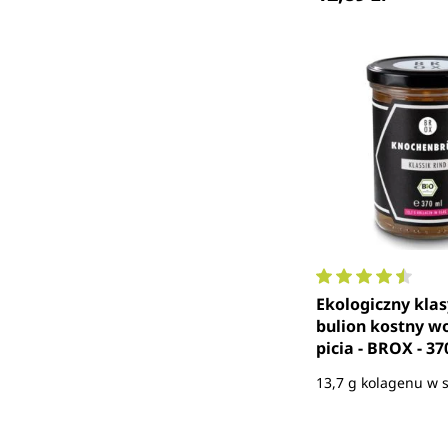
Średnia ocena 4.
Ekologiczny kla
bulion kostny w
picia - BROX - 37
13,7 g kolagenu w s