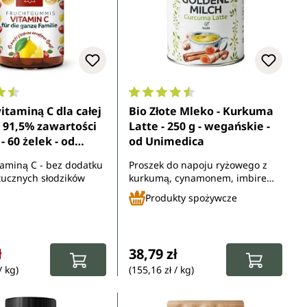
ocena 4.4 z 5 gwiazdek
Średnia ocena 4.6 z 5 gwiazdek
witaminą C dla całej
Bio Złote Mleko - Kurkuma
- 91,5% zawartości
Latte - 250 g - wegańskie -
 60 żelek - od
od Unimedica
ca
itaminą C - bez dodatku
Proszek do napoju ryżowego z
ztucznych słodzików
kurkumą, cynamonem, imbirem i
cukrem z kwiatu palmy
Produkty spożywcze
kokosowej z kontrolowanych
upraw ekologicznych
rzedaży:
rna:
Cena regularna:
ł
38,79 zł
/ kg)
(155,16 zł / kg)