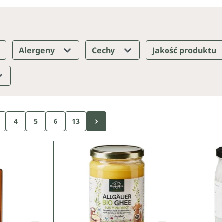
Alergeny
Cechy
Jakość produktu
trona
Strona
Strona
Strona
4
5
6
13