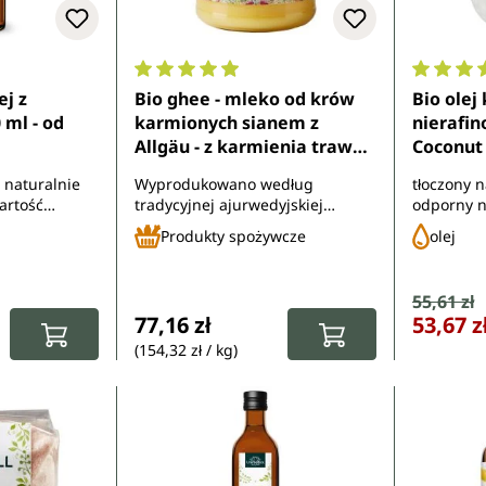
7 z 5 gwiazdek
Średnia ocena 4.9 z 5 gwiazdek
Średnia 
ej z
Bio ghee - mleko od krów
Bio ole
 ml - od
karmionych sianem z
nierafin
Allgäu - z karmienia trawą i
Coconut 
wypasu - 500 g - od
Unimedi
 naturalnie
Wyprodukowano według
tłoczony n
Unimedica
artość
tradycyjnej ajurwedyjskiej
odporny n
metody gotowania - bez laktozy -
- z kontr
Produkty spożywcze
olej
z kontrolowanych upraw
ekologicz
ekologicznych
Cena sp
55,61 zł
Cena regula
:
Cena regularna:
77,16 zł
53,67 z
(154,32 zł / kg)