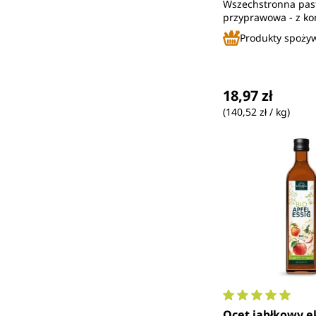
Wszechstronna pas
przyprawowa - z ko
upraw ekologiczny
Produkty spoży
Cena regularna
18,97 zł
(140,52 zł / kg)
Średnia ocena 5 
Ocet jabłkowy ek