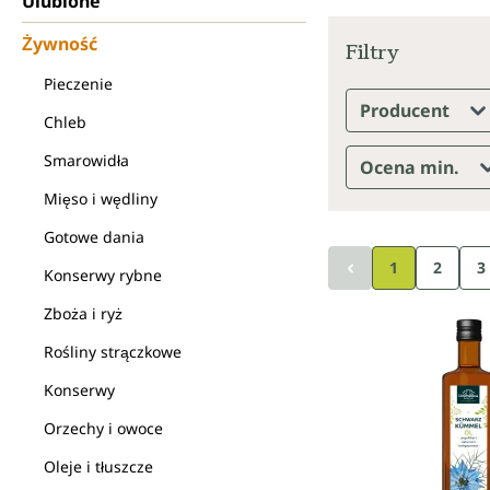
Ulubione
Żywność
Filtry
Pieczenie
Producent
Chleb
Smarowidła
Ocena min.
Mięso i wędliny
Gotowe dania
Strona
S
1
2
3
Konserwy rybne
Zboża i ryż
Rośliny strączkowe
Konserwy
Orzechy i owoce
Oleje i tłuszcze