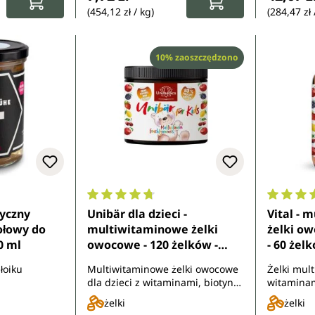
(454,12 zł / kg)
(284,47 zł 
Rabat
10% zaoszczędzono
4 z 5 gwiazdek
Średnia ocena 4.8 z 5 gwiazdek
Średnia 
syczny
Unibär dla dzieci -
Vital - 
ołowy do
multiwitaminowe żelki
żelki o
0 ml
owocowe - 120 żelków -
- 60 żel
Unimedica
łoiku
Multiwitaminowe żelki owocowe
Żelki mul
dla dzieci z witaminami, biotyną,
witaminam
żelazem, jodem, miedzią,
D, żelaze
żelki
żelki
cynkiem, manganem, chromem i
mangane