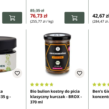
selenem
Cena sprzedaży:
85,35 zł
Cena regularna:
:
Cena re
76,73 zł
42,67 z
(255,77 zł / kg)
(284,47 zł 
7 z 5 gwiazdek
Średnia ocena 4.8 z 5 gwiazdek
Średnia 
ta
Bio bulion kostny do picia
Ben's Gi
35 g -
klasyczny kurczak - BROX -
koncentra
370 ml