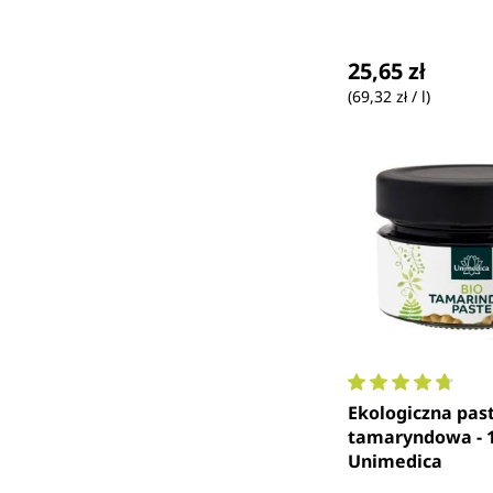
Cena regularna
25,65 zł
(69,32 zł / l)
Średnia ocena 4.
Ekologiczna pas
tamaryndowa - 1
Unimedica