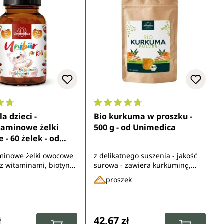
ocena 4.7 z 5 gwiazdek
Średnia ocena 4.8 z 5 gwiazdek
a dzieci -
Bio kurkuma w proszku -
taminowe żelki
500 g - od Unimedica
- 60 żelek - od
ca
minowe żelki owocowe
z delikatnego suszenia - jakość
 z witaminami, biotyną,
surowa - zawiera kurkuminę,
jodem, miedzią,
wtórny związek roślinny - z
proszek
 manganem, chromem i
kontrolowanych upraw
ekologicznych
gularna:
Cena regularna:
ł
42,67 zł