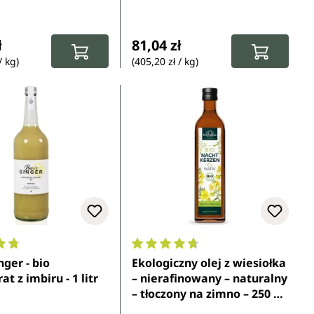
tylko
gularna:
Cena regularna:
ł
81,04 zł
/ kg)
(405,20 zł / kg)
ocena 4.7 z 5 gwiazdek
Średnia ocena 4.8 z 5 gwiazdek
nger - bio
Ekologiczny olej z wiesiołka
t z imbiru - 1 litr
– nierafinowany – naturalny
– tłoczony na zimno – 250 ml
– od Unimedica