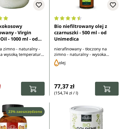
ocena 4.9 z 5 gwiazdek
Średnia ocena 4.6 z 5 gwiazdek
j kokosowy
Bio niefiltrowany olej z
owany - Virgin
czarnuszki - 500 ml - od
Oil - 1000 ml - od
Unimedica
ca
a zimno - naturalny -
nierafinowany - tłoczony na
a wysoką temperaturę
zimno - naturalny - wysoka
olowanych upraw
zawartość tymochinonu - bogaty
olej
nych
w kwas linolowy - z
kontrolowanych upraw
ekologicznych
rzedaży:
rna:
Cena regularna:
ł
77,37 zł
(154,74 zł / l)
Rabat
23% zaoszczędzono