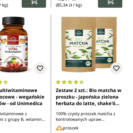
/ kg)
(85,34 zł / kg)
ocena 4.6 z 5 gwiazdek
Średnia ocena 4.6 z 5 gwiazdek
multiwitaminowe
Zestaw 2 szt.: Bio matcha w
wocowe - wegańskie
proszku - japońska zielona
ków - od Unimedica
herbata do latte, shake'ów i
do pieczenia - 100 g - od
tivitaminowe z
100% czysty proszek matcha z
Unimedica
i z grupy B, witaminą
kontrolowanych upraw
m, jodem, miedzią i
ekologicznych - idealny do
proszek
m
kremowego matcha latte i nie