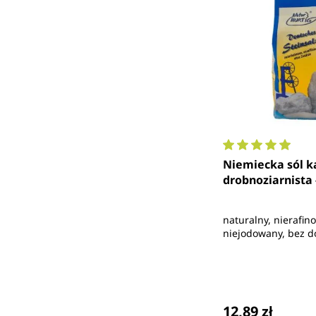
Średnia ocena 4.
Niemiecka sól 
drobnoziarnista 
naturalny, nierafin
niejodowany, bez 
Cena regularna
12,89 zł