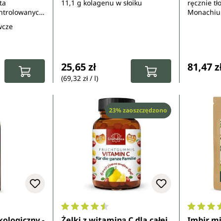
ta
11,1 g kolagenu w słoiku
ręcznie tł
ntrolowanych
Monachi
ch
wcze
:
Cena regularna:
Cena re
25,65 zł
81,47 z
(69,32 zł / l)
Rabat
23% zaoszczędzono
z 5 gwiazdek
Średnia ocena 4.4 z 5 gwiazdek
Średnia 
ologiczny -
Żelki z witaminą C dla całej
Imbir mi