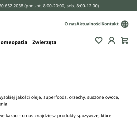
160 652 2038
(pon.-pt. 8:00-20:00, sob. 8:00-12:00)
O nas
Aktualności
Kontakt
You have 0 wis
omeopatia
Zwierzęta
okiej jakości oleje, superfoods, orzechy, suszone owoce,
nia.
rowe kakao – u nas znajdziesz produkty spożywcze, które