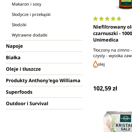
Makaron i sosy
Słodycze i przekąski
Słodziki
Średnia ocena 4.
Niefiltrowany ol
czarnuszki - 1000
Wytrawne dodatki
Unimedica
Napoje
Tłoczony na zimno -
czysty - wysoka zaw
Białka
tymochinonu
olej
Oleje i tłuszcze
Produkty Anthony'ego Williama
Cena regularna
102,59 zł
Superfoods
Outdoor i Survival