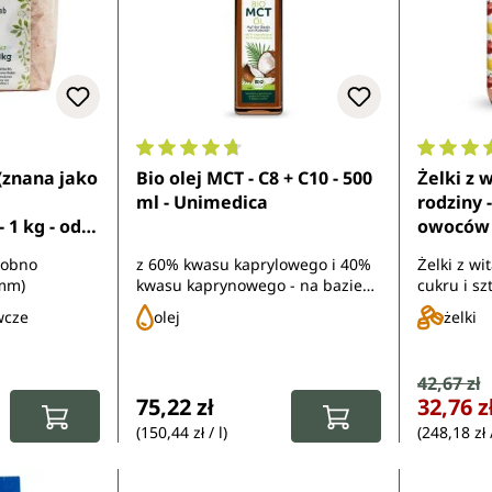
8 z 5 gwiazdek
Średnia ocena 4.8 z 5 gwiazdek
Średnia 
 (znana jako
Bio olej MCT - C8 + C10 - 500
Żelki z 
ml - Unimedica
rodziny 
 1 kg - od
owoców -
Unimedi
robno
z 60% kwasu kaprylowego i 40%
Żelki z w
 mm)
kwasu kaprynowego - na bazie
cukru i s
oleju kokosowego - w jakości
wcze
olej
żelki
ekologicznej - bez smaku i
zapachu
Cena sp
42,67 zł
Cena regula
:
Cena regularna:
75,22 zł
32,76 z
(150,44 zł / l)
(248,18 zł 