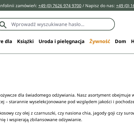
infolinii zamówień:
+49 (0) 7626 974 9700
/ Napisz do nas:
+49 (0) 
e dla
Książki
Uroda i pielęgnacja
Żywność
Dom
H
ożywcze dla świadomego odżywiania. Nasz asortyment obejmuje wys
cej – starannie wyselekcjonowane pod względem jakości i pochodze
kokosowy czy olej z czarnuszki, czy nasiona chia, jagody goji czy su
ię i wspierają zbilansowane odżywianie.