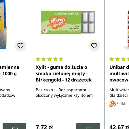
9 z 5 gwiazdek
Średnia ocena 4.8 z 5 gwiazdek
Średnia 
kamienna
Xylit - guma do żucia o
Unibär dl
- 1000 g
smaku zielonej mięty -
multiwi
Birkengold - 12 drażetek
owocowe 
Unimedi
owany,
Bez cukru - Bez aspartamu -
Multiwita
dodatków
Słodzony wyłącznie ksylitolem
dla dzieci
żelazem, 
żelki
cynkiem,
selenem
:
Cena regularna:
Cena re
7,72 zł
42,67 z