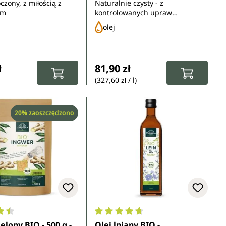
oczony, z miłością z
Naturalnie czysty - z
um
kontrolowanych upraw
ekologicznych
olej
gularna:
Cena regularna:
ł
81,90 zł
(327,60 zł / l)
Rabat
20% zaoszczędzono
ocena 4.6 z 5 gwiazdek
Średnia ocena 4.8 z 5 gwiazdek
elony BIO - 500 g -
Olej lniany BIO -