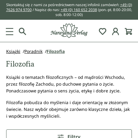
Skontaktuj się z nami za pośrednictwem naszej infolinii zamówień:
+49 (0)
wnej zawartości
7626 974 9700
/ Napisz do nas:
+49 (0) 160 652 2038
(pon.-pt. 8:00-20:00,
sob. 8:00-12:00)
You have 0 w
Książki
Poradnik
Filozofia
Filozofia
Książki o tematach filozoficznych – od mądrości Wschodu,
przez filozofię Zachodu, po duchowe pytania o życie.
Ponadczasowe pytania o sens życia, etykę i dobre życie.
Filozofia pobudza do myślenia i daje orientację w złożonym
świecie. Nasz wybór obejmuje zarówno klasyczne dzieła, jak
i współczesnych myślicieli.
Filtry