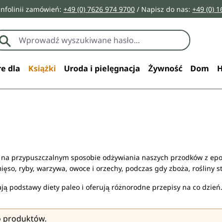
infolinii zamówień:
+49 (0) 7626 974 9700
/ Napisz do nas:
+49 (0) 
e dla
Książki
Uroda i pielęgnacja
Żywność
Dom
H
ię na przypuszczalnym sposobie odżywiania naszych przodków z epo
mięso, ryby, warzywa, owoce i orzechy, podczas gdy zboża, rośliny 
ją podstawy diety paleo i oferują różnorodne przepisy na co dzień.
o produktów.