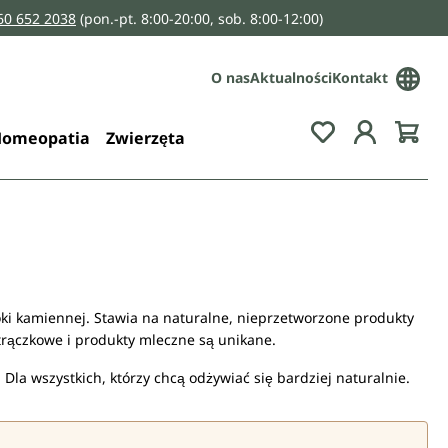
160 652 2038
(pon.-pt. 8:00-20:00, sob. 8:00-12:00)
O nas
Aktualności
Kontakt
You have 0 wis
omeopatia
Zwierzęta
ki kamiennej. Stawia na naturalne, nieprzetworzone produkty
strączkowe i produkty mleczne są unikane.
 Dla wszystkich, którzy chcą odżywiać się bardziej naturalnie.