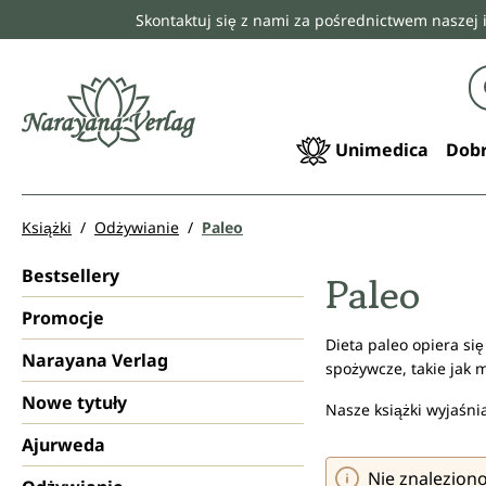
Skontaktuj się z nami za pośrednictwem naszej 
 wyszukiwania
Przejdź do głównej nawigacji
Unimedica
Dobr
Książki
Odżywianie
Paleo
Bestsellery
Paleo
Promocje
Dieta paleo opiera s
Narayana Verlag
spożywcze, takie jak 
Nowe tytuły
Nasze książki wyjaśnia
Ajurweda
Nie znalezion