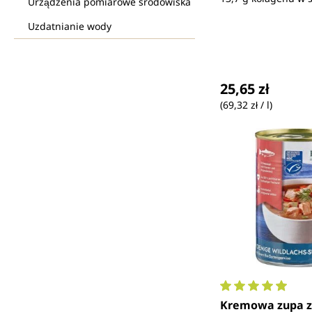
Urządzenia pomiarowe środowiska
Uzdatnianie wody
Cena regularna
25,65 zł
(69,32 zł / l)
Średnia ocena 4.
Kremowa zupa z