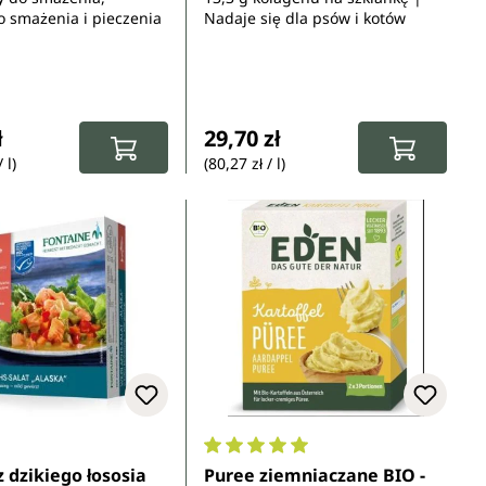
o smażenia i pieczenia
Nadaje się dla psów i kotów
gularna:
Cena regularna:
ł
29,70 zł
 l)
(80,27 zł / l)
Średnia ocena 5 z 5 gwiazdek
z dzikiego łososia
Puree ziemniaczane BIO -