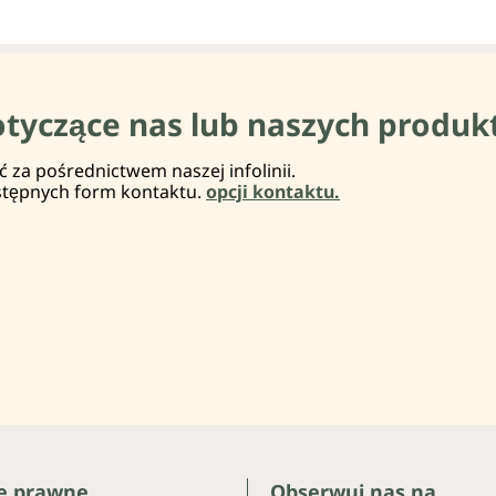
otyczące nas lub naszych produk
za pośrednictwem naszej infolinii.
stępnych form kontaktu.
opcji kontaktu.
e prawne
Obserwuj nas na