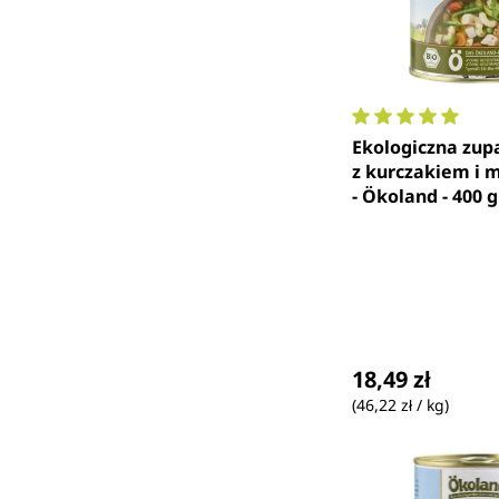
Średnia ocena 5 
Ekologiczna zu
z kurczakiem i
- Ökoland - 400 g
Cena regularna
18,49 zł
(46,22 zł / kg)