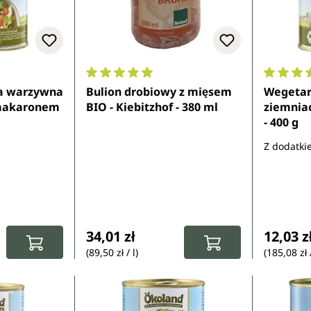
z 5 gwiazdek
Średnia ocena 4.9 z 5 gwiazdek
Średnia 
pa warzywna
Bulion drobiowy z mięsem
Wegetar
 makaronem
BIO - Kiebitzhof - 380 ml
ziemniac
- 400 g
Z dodatki
:
Cena regularna:
Cena re
34,01 zł
12,03 z
(89,50 zł / l)
(185,08 zł 