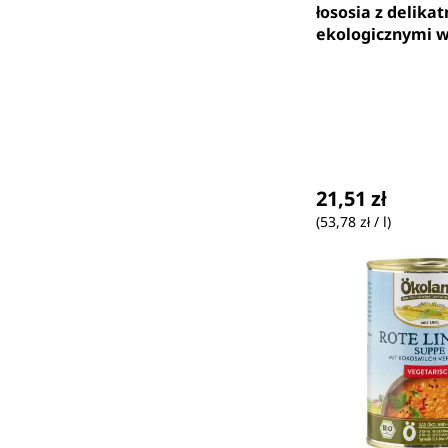
łososia z delika
ekologicznymi 
ogrodowymi - Fo
400 ml
Cena regularna
21,51 zł
(53,78 zł / l)