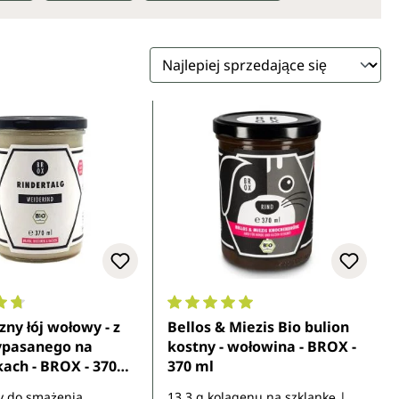
ocena 4.8 z 5 gwiazdek
Średnia ocena 5 z 5 gwiazdek
zny łój wołowy - z
Bellos & Miezis Bio bulion
ypasanego na
kostny - wołowina - BROX -
ach - BROX - 370
370 ml
y do smażenia,
13,3 g kolagenu na szklankę |