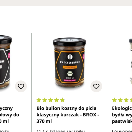
4 z 5 gwiazdek
Średnia ocena 4.8 z 5 gwiazdek
Średnia 
syczny
Bio bulion kostny do picia
Ekologic
ołowy do
klasyczny kurczak - BROX -
bydła w
0 ml
370 ml
pastwisk
ml
łoiku
11,1 g kolagenu w słoiku
Łój wołow