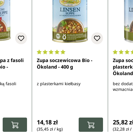
z 5 gwiazdek
Średnia ocena 5 z 5 gwiazdek
Średnia 
a z fasoli
Zupa soczewicowa Bio -
Zupa so
io -
Ökoland - 400 g
plasterk
Ökoland 
ą fasoli
z plasterkami kiełbasy
bez dodat
wzmacnia
:
Cena regularna:
Cena re
14,18 zł
25,82 z
(35,45 zł / kg)
(32,28 zł /