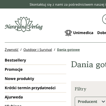
Skontaktuj się z nami za pośrednictwem naszej 
 wyszukiwania
Przejdź do głównej nawigacji
Unimedica
Dobr
Żywność
Outdoor i Survival
Dania gotowe
Bestsellery
Dania g
Promocje
Nowe produkty
Krótki termin przydatności
Filtry
Ajurweda
Producent