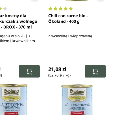
ocena 4.3 z 5 gwiazdek
Średnia ocena 5 z 5 gwiazdek
ar kostny dla
Chili con carne bio -
 kurczak z wolnego
Ökoland - 400 g
- BROX - 370 ml
agenu w słoiku | z
Z wołowiną i wieprzowiną
ikiem i krwawnikiem
gularna:
Cena regularna:
ł
21,08 zł
l)
(52,70 zł / kg)