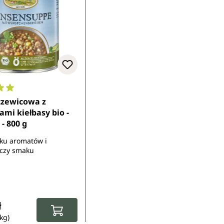
ocena 5 z 5 gwiazdek
czewicowa z
ami kiełbasy bio -
- 800 g
ku aromatów i
czy smaku
gularna:
ł
 kg)