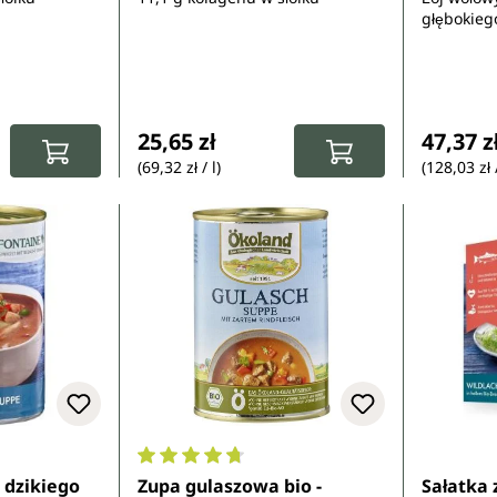
głębokieg
:
Cena regularna:
Cena re
25,65 zł
47,37 z
(69,32 zł / l)
(128,03 zł /
9 z 5 gwiazdek
Średnia ocena 4.7 z 5 gwiazdek
 dzikiego
Zupa gulaszowa bio -
Sałatka 