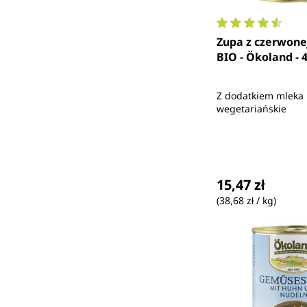
Średnia ocena 4.
Zupa z czerwone
BIO - Ökoland - 
Z dodatkiem mleka
wegetariańskie
Cena regularna
15,47 zł
(38,68 zł / kg)