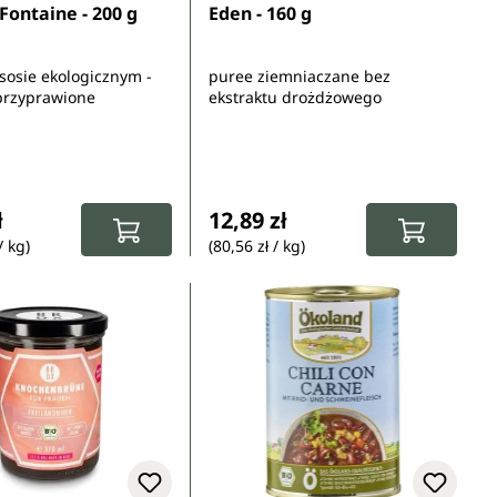
 Fontaine - 200 g
Eden - 160 g
sosie ekologicznym -
puree ziemniaczane bez
przyprawione
ekstraktu drożdżowego
gularna:
Cena regularna:
ł
12,89 zł
/ kg)
(80,56 zł / kg)