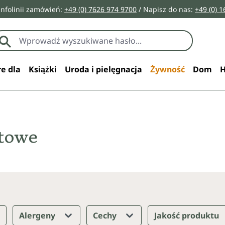
infolinii zamówień:
+49 (0) 7626 974 9700
/ Napisz do nas:
+49 (0) 
e dla
Książki
Uroda i pielęgnacja
Żywność
Dom
H
otowe
Alergeny
Cechy
Jakość produktu