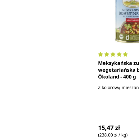
Średnia ocena 5 
Meksykańska zup
wegetariańska b
Ökoland - 400 g
Z kolorową mieszank
Cena regularna
15,47 zł
(238,00 zł / kg)