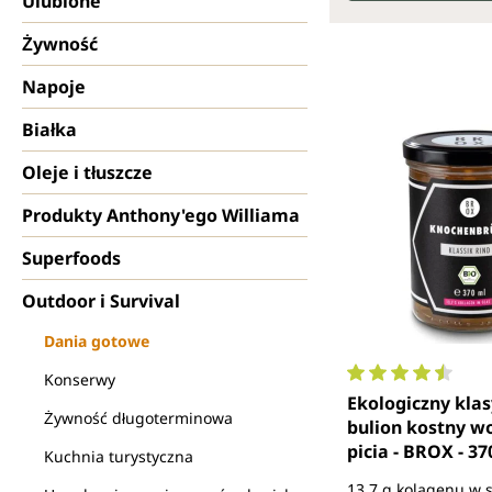
Ulubione
Żywność
Napoje
Białka
Oleje i tłuszcze
Produkty Anthony'ego Williama
Superfoods
Outdoor i Survival
Dania gotowe
Konserwy
Średnia ocena 4.
Ekologiczny kla
Żywność długoterminowa
bulion kostny w
picia - BROX - 37
Kuchnia turystyczna
13,7 g kolagenu w s