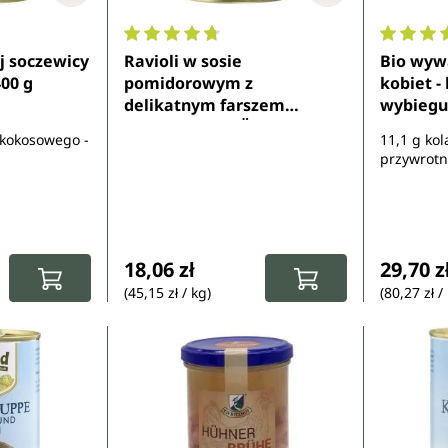
6 z 5 gwiazdek
Średnia ocena 4.7 z 5 gwiazdek
Średnia 
j soczewicy
Ravioli w sosie
Bio wyw
400 g
pomidorowym z
kobiet -
delikatnym farszem
wybiegu 
mięsnym bio - Ökoland - 400
 kokosowego -
11,1 g kol
g
przywrotn
:
Cena regularna:
Cena re
18,06 zł
29,70 z
(45,15 zł / kg)
(80,27 zł / 