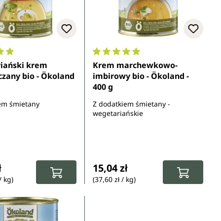
ocena 5 z 5 gwiazdek
Średnia ocena 5 z 5 gwiazdek
iański krem
Krem marchewkowo-
zany bio - Ökoland
imbirowy bio - Ökoland -
400 g
em śmietany
Z dodatkiem śmietany -
wegetariańskie
gularna:
Cena regularna:
ł
15,04 zł
/ kg)
(37,60 zł / kg)