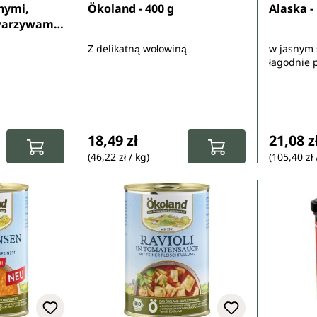
tnymi,
Ökoland - 400 g
Alaska -
warzywami
ntaine -
Z delikatną wołowiną
w jasnym 
łagodnie 
:
Cena regularna:
Cena re
18,49 zł
21,08 z
(46,22 zł / kg)
(105,40 zł 