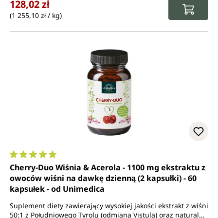
128,02 zł
(1 255,10 zł / kg)
Średnia ocena 5 z 5 gwiazdek
Cherry-Duo Wiśnia & Acerola - 1100 mg ekstraktu z
owoców wiśni na dawkę dzienną (2 kapsułki) - 60
kapsułek - od Unimedica
Suplement diety zawierający wysokiej jakości ekstrakt z wiśni
50:1 z Południowego Tyrolu (odmiana Vistula) oraz naturalną