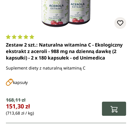
Średnia ocena 5 z 5 gwiazdek
Zestaw 2 szt.: Naturalna witamina C - Ekologiczny
ekstrakt z aceroli - 988 mg na dzienną dawkę (2
kapsułki) - 2 x 180 kapsułek - od Unimedica
Suplement diety z naturalną witaminą C
kapsuły
Cena sprzedaży:
168,11 zł
Cena regularna:
151,30 zł
(713,68 zł / kg)