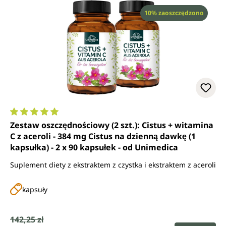
Rabat
10% zaoszczędzono
Średnia ocena 5 z 5 gwiazdek
Zestaw oszczędnościowy (2 szt.): Cistus + witamina
C z aceroli - 384 mg Cistus na dzienną dawkę (1
kapsułka) - 2 x 90 kapsułek - od Unimedica
Suplement diety z ekstraktem z czystka i ekstraktem z aceroli
kapsuły
Cena sprzedaży:
142,25 zł
Cena regularna: