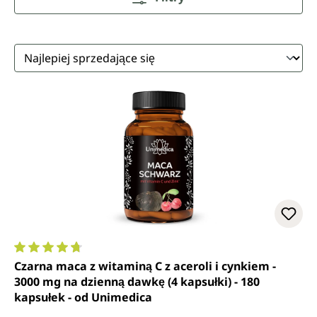
Średnia ocena 4.7 z 5 gwiazdek
Czarna maca z witaminą C z aceroli i cynkiem -
3000 mg na dzienną dawkę (4 kapsułki) - 180
kapsułek - od Unimedica