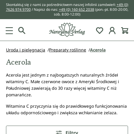
Skontaktuj się z nami za pośrednictwem naszej infolinii zamówień:
+49 (0)
wnej zawartości
7626 974 9700
/ Napisz do nas:
+49 (0) 160 652 2038
(pon.-pt. 8:00-20:00,
sob. 8:00-12:00)
You have 0 w
Uroda i pielęgnacja
Preparaty roślinne
Acerola
Acerola
Acerola jest jednym z najbogatszych naturalnych źródeł
witaminy C. Małe czerwone owoce z Ameryki Środkowej i
Południowej zawierają do 30 razy więcej witaminy C niż
pomarańcze.
Witamina C przyczynia się do prawidłowego funkcjonowania
układu odpornościowego i zwiększa wchłanianie żelaza.
Filtry