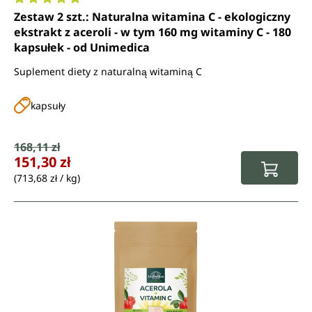
Średnia ocena 5 z 5 gwiazdek
Zestaw 2 szt.: Naturalna witamina C - ekologiczny
ekstrakt z aceroli - w tym 160 mg witaminy C - 180
kapsułek - od Unimedica
Suplement diety z naturalną witaminą C
kapsuły
Cena sprzedaży:
168,11 zł
Cena regularna:
151,30 zł
(713,68 zł / kg)