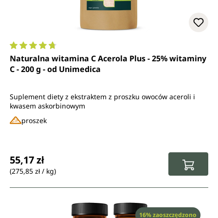
Średnia ocena 4.7 z 5 gwiazdek
Naturalna witamina C Acerola Plus - 25% witaminy
C - 200 g - od Unimedica
Suplement diety z ekstraktem z proszku owoców aceroli i
kwasem askorbinowym
proszek
Cena regularna:
55,17 zł
(275,85 zł / kg)
Rabat
16% zaoszczędzono