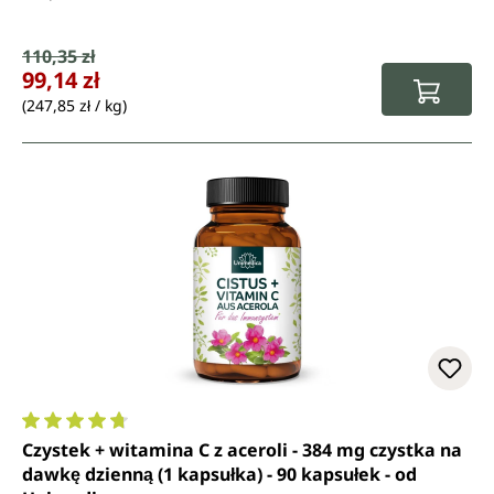
Cena sprzedaży:
110,35 zł
Cena regularna:
99,14 zł
(247,85 zł / kg)
Średnia ocena 4.7 z 5 gwiazdek
Czystek + witamina C z aceroli - 384 mg czystka na
dawkę dzienną (1 kapsułka) - 90 kapsułek - od