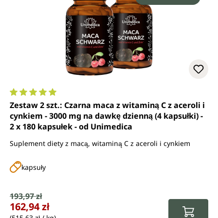
Średnia ocena 5 z 5 gwiazdek
Zestaw 2 szt.: Czarna maca z witaminą C z aceroli i
cynkiem - 3000 mg na dawkę dzienną (4 kapsułki) -
2 x 180 kapsułek - od Unimedica
Suplement diety z macą, witaminą C z aceroli i cynkiem
kapsuły
Cena sprzedaży:
193,97 zł
Cena regularna:
162,94 zł
(515,63 zł / kg)