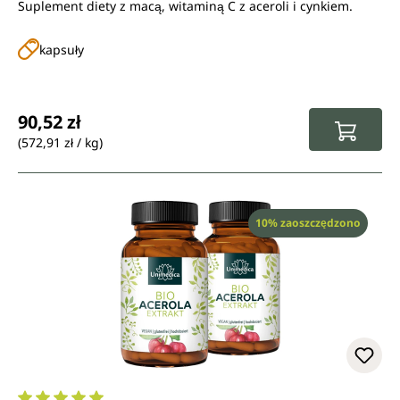
Suplement diety z macą, witaminą C z aceroli i cynkiem.
kapsuły
Cena regularna:
90,52 zł
(572,91 zł / kg)
Rabat
10% zaoszczędzono