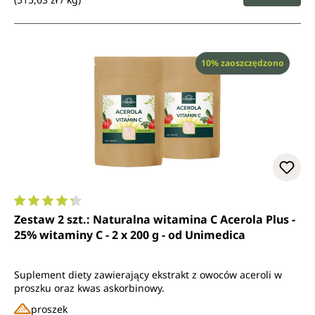
Rabat
10% zaoszczędzono
Średnia ocena 4.3 z 5 gwiazdek
Zestaw 2 szt.: Naturalna witamina C Acerola Plus -
25% witaminy C - 2 x 200 g - od Unimedica
Suplement diety zawierający ekstrakt z owoców aceroli w
proszku oraz kwas askorbinowy.
proszek