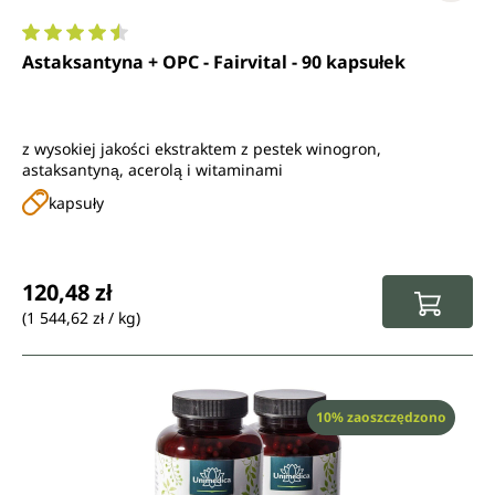
Średnia ocena 4.6 z 5 gwiazdek
Astaksantyna + OPC - Fairvital - 90 kapsułek
z wysokiej jakości ekstraktem z pestek winogron,
astaksantyną, acerolą i witaminami
kapsuły
Cena regularna:
120,48 zł
(1 544,62 zł / kg)
Rabat
10% zaoszczędzono