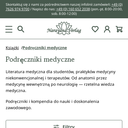
Skontaktuj się z nami za pośrednictwem naszej infolinii zamówień:
+49 (0)
wnej zawartości
7626 974 9700
/ Napisz do nas:
+49 (0) 160 652 2038
(pon.-pt. 8:00-20:00,
sob. 8:00-12:00)
You have 0 w
Książki
Podręczniki medyczne
Podręczniki medyczne
Literatura medyczna dla studentów, praktyków medycyny
niekonwencjonalnej i terapeutów. Od anatomii przez
medycynę wewnętrzną po neurologię — rzetelna wiedza
medyczna.
Podręczniki i kompendia do nauki i doskonalenia
zawodowego.
Filtry