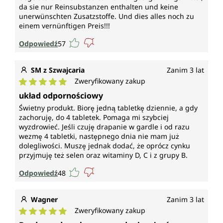
da sie nur Reinsubstanzen enthalten und keine
unerwünschten Zusatzstoffe. Und dies alles noch zu
einem vernünftigen Preis!!!
Odpowiedź
57
SM z Szwajcaria
Zanim 3 lat
Zweryfikowany zakup
Średnia ocena 5 z 5 gwiazdek
układ odpornościowy
Świetny produkt. Biorę jedną tabletkę dziennie, a gdy
zachoruję, do 4 tabletek. Pomaga mi szybciej
wyzdrowieć. Jeśli czuję drapanie w gardle i od razu
wezmę 4 tabletki, następnego dnia nie mam już
dolegliwości. Muszę jednak dodać, że oprócz cynku
przyjmuję też selen oraz witaminy D, C i z grupy B.
Odpowiedź
48
Wagner
Zanim 3 lat
Zweryfikowany zakup
Średnia ocena 5 z 5 gwiazdek