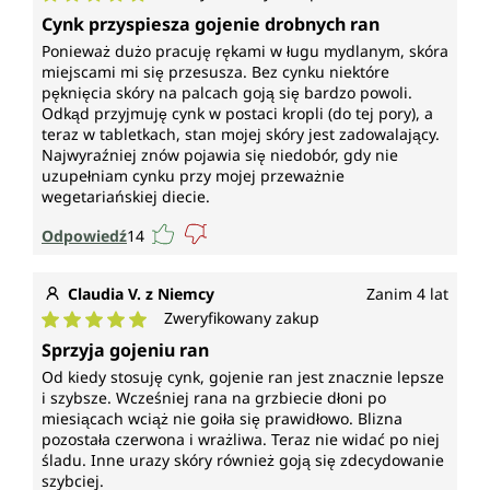
Średnia ocena 5 z 5 gwiazdek
Cynk przyspiesza gojenie drobnych ran
Ponieważ dużo pracuję rękami w ługu mydlanym, skóra
miejscami mi się przesusza. Bez cynku niektóre
pęknięcia skóry na palcach goją się bardzo powoli.
Odkąd przyjmuję cynk w postaci kropli (do tej pory), a
teraz w tabletkach, stan mojej skóry jest zadowalający.
Najwyraźniej znów pojawia się niedobór, gdy nie
uzupełniam cynku przy mojej przeważnie
wegetariańskiej diecie.
Odpowiedź
14
Claudia V. z Niemcy
Zanim 4 lat
Zweryfikowany zakup
Średnia ocena 5 z 5 gwiazdek
Sprzyja gojeniu ran
Od kiedy stosuję cynk, gojenie ran jest znacznie lepsze
i szybsze. Wcześniej rana na grzbiecie dłoni po
miesiącach wciąż nie goiła się prawidłowo. Blizna
pozostała czerwona i wrażliwa. Teraz nie widać po niej
śladu. Inne urazy skóry również goją się zdecydowanie
szybciej.