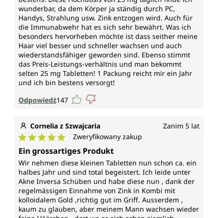
od Unimedica zawiera 365 tabletek, co wystarcza na
wunderbar, da dem Körper ja ständig durch PC,
1 rok.
Handys, Strahlung usw. Zink entzogen wird. Auch für
die Immunabwehr hat es sich sehr bewährt. Was ich
besonders hervorheben möchte ist dass seither meine
Wegańskie i bez następujących
Haar viel besser und schneller wachsen und auch
dodatków
wiederstandsfähiger geworden sind. Ebenso stimmt
das Preis-Leistungs-verhältnis und man bekommt
Tabletki z bisglicynianem cynku od Unimedica są,
selten 25 mg Tabletten! 1 Packung reicht mir ein Jahr
zgodnie z wymogami prawnymi, wolne od
und ich bin bestens versorgt!
konserwantów, ponadto nie zawierają dodatków
Odpowiedź
147
takich jak aromaty, barwniki, stabilizatory, środki
rozdzielające takie jak stearynian magnezu, bez GMO
oraz są bezlaktozowe, bezglutenowe, bezżelatynowe
Cornelia z Szwajcaria
Zanim 5 lat
i wegańskie.
Zweryfikowany zakup
Średnia ocena 5 z 5 gwiazdek
Ein grossartiges Produkt
Wir nehmen diese kleinen Tabletten nun schon ca. ein
halbes Jahr und sind total begeistert. Ich leide unter
Akne Inversa Schüben und habe diese nun , dank der
regelmässigen Einnahme von Zink in Kombi mit
kolloidalem Gold ,richtig gut im Griff. Ausserdem ,
kaum zu glauben, aber meinem Mann wachsen wieder