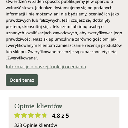
stwierdzeń w żaden sposób; publikujemy je w oparciu o
wolność słowa. Jednakże dystansujemy się od podanych
prawidłowego funkcjonowania układu
informacji i nie możemy, ani nie będziemy, oceniać ich jako
odpornościowego
prawdziwych lub fałszywych. Jeśli czujesz się dotknięty
prawidłowego metabolizmu kwasowo-
postem, skonsultuj się z lekarzem lub inną osobą o
zasadowego
uznanych kwalifikacjach zawodowych, aby zweryfikować jego
ochrony komórek przed stresem
prawdziwość. Nasz sklep umożliwia zarówno gościom, jak i
oksydacyjnym
zweryfikowanym klientom zamieszczanie recenzji produktów
utrzymania prawidłowego poziomu
lub sklepu. Zweryfikowane recenzje są oznaczone etykietą
testosteronu we krwi
„Zweryfikowane”.
prawidłowej płodności i prawidłowej
reprodukcji
Informacje o naszej funkcji oceniania
utrzymania prawidłowego stanu kości,
włosów, skóry i paznokci
Oceń teraz
utrzymania prawidłowego widzenia
prawidłowego metabolizmu
węglowodanów i tłuszczów
prawidłowego metabolizmu witaminy A
Opinie klientów
prawidłowych funkcji poznawczych
4.8 z 5
prawidłowej syntezy białek i syntezy DNA
Średnia ocena 4.8 z 5 gwiazdek
uczestniczenia w podziale komórek
328 Opinie klientów