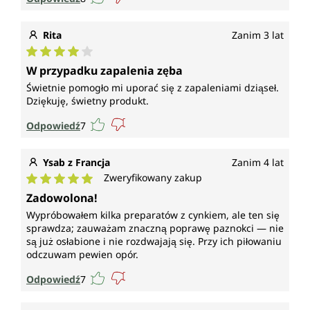
Rita
Zanim 3 lat
Średnia ocena 4 z 5 gwiazdek
W przypadku zapalenia zęba
Świetnie pomogło mi uporać się z zapaleniami dziąseł.
Dziękuję, świetny produkt.
Odpowiedź
7
Ysab z Francja
Zanim 4 lat
Zweryfikowany zakup
Średnia ocena 5 z 5 gwiazdek
Zadowolona!
Wypróbowałem kilka preparatów z cynkiem, ale ten się
sprawdza; zauważam znaczną poprawę paznokci — nie
są już osłabione i nie rozdwajają się. Przy ich piłowaniu
odczuwam pewien opór.
Odpowiedź
7