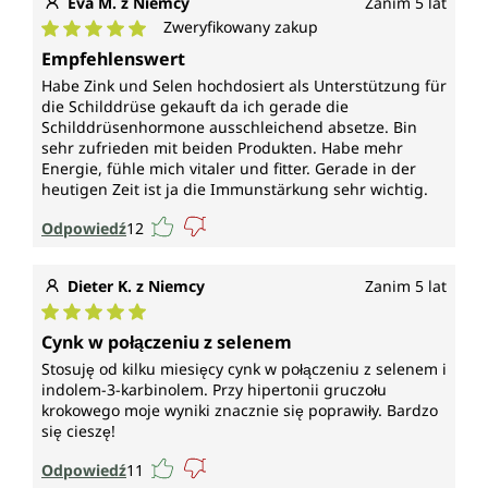
Eva M. z Niemcy
Zanim 5 lat
Zweryfikowany zakup
Średnia ocena 5 z 5 gwiazdek
Empfehlenswert
Habe Zink und Selen hochdosiert als Unterstützung für
die Schilddrüse gekauft da ich gerade die
Schilddrüsenhormone ausschleichend absetze. Bin
sehr zufrieden mit beiden Produkten. Habe mehr
Energie, fühle mich vitaler und fitter. Gerade in der
heutigen Zeit ist ja die Immunstärkung sehr wichtig.
Odpowiedź
12
Dieter K. z Niemcy
Zanim 5 lat
Średnia ocena 5 z 5 gwiazdek
Cynk w połączeniu z selenem
Stosuję od kilku miesięcy cynk w połączeniu z selenem i
indolem-3-karbinolem. Przy hipertonii gruczołu
krokowego moje wyniki znacznie się poprawiły. Bardzo
się cieszę!
Odpowiedź
11