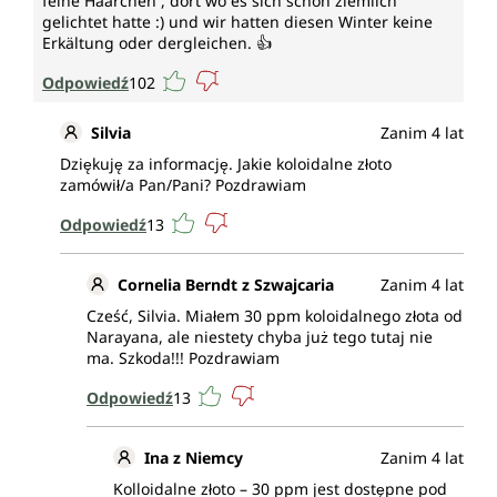
feine Häärchen , dort wo es sich schon ziemlich
gelichtet hatte :) und wir hatten diesen Winter keine
Erkältung oder dergleichen. 👍
Odpowiedź
102
Silvia
Zanim 4 lat
Dziękuję za informację. Jakie koloidalne złoto
zamówił/a Pan/Pani? Pozdrawiam
Odpowiedź
13
Cornelia Berndt z Szwajcaria
Zanim 4 lat
Cześć, Silvia. Miałem 30 ppm koloidalnego złota od
Narayana, ale niestety chyba już tego tutaj nie
ma. Szkoda!!! Pozdrawiam
Odpowiedź
13
Ina z Niemcy
Zanim 4 lat
Kolloidalne złoto – 30 ppm jest dostępne pod