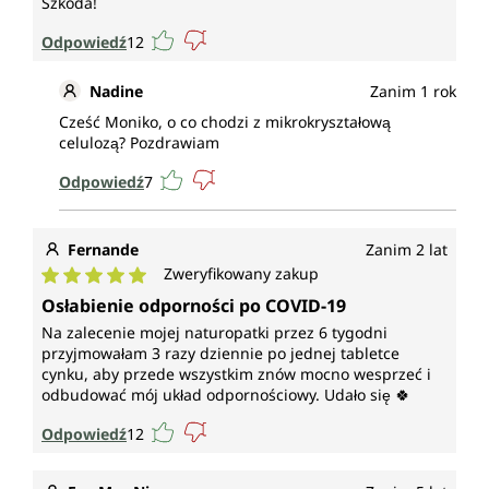
Szkoda!
Odpowiedź
12
Nadine
Zanim 1 rok
Cześć Moniko, o co chodzi z mikrokryształową
celulozą? Pozdrawiam
Odpowiedź
7
Fernande
Zanim 2 lat
Zweryfikowany zakup
Średnia ocena 5 z 5 gwiazdek
Osłabienie odporności po COVID-19
Na zalecenie mojej naturopatki przez 6 tygodni
przyjmowałam 3 razy dziennie po jednej tabletce
cynku, aby przede wszystkim znów mocno wesprzeć i
odbudować mój układ odpornościowy. Udało się 🍀
Odpowiedź
12