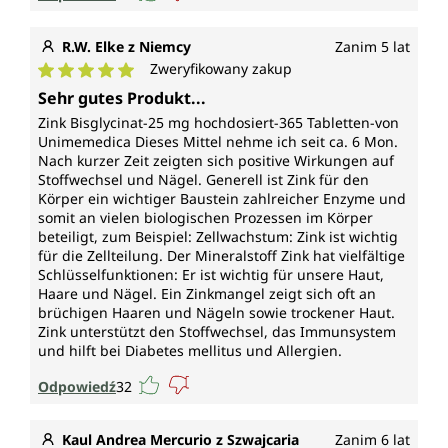
R.W. Elke z Niemcy
Zanim 5 lat
Zweryfikowany zakup
Średnia ocena 5 z 5 gwiazdek
Sehr gutes Produkt...
Zink Bisglycinat-25 mg hochdosiert-365 Tabletten-von
Unimemedica Dieses Mittel nehme ich seit ca. 6 Mon.
Nach kurzer Zeit zeigten sich positive Wirkungen auf
Stoffwechsel und Nägel. Generell ist Zink für den
Körper ein wichtiger Baustein zahlreicher Enzyme und
somit an vielen biologischen Prozessen im Körper
beteiligt, zum Beispiel: Zellwachstum: Zink ist wichtig
für die Zellteilung. Der Mineralstoff Zink hat vielfältige
Schlüsselfunktionen: Er ist wichtig für unsere Haut,
Haare und Nägel. Ein Zinkmangel zeigt sich oft an
brüchigen Haaren und Nägeln sowie trockener Haut.
Zink unterstützt den Stoffwechsel, das Immunsystem
und hilft bei Diabetes mellitus und Allergien.
Odpowiedź
32
Kaul Andrea Mercurio z Szwajcaria
Zanim 6 lat