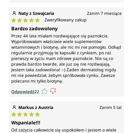
Naty z Szwajcaria
Zanim 7 miesiące
Zweryfikowany zakup
Średnia ocena 5 z 5 gwiazdek
Bardzo zadowolony
Przez 44 lata miałam rozdwajające się paznokcie.
Wypróbowałam właściwie wiele suplementów
witaminowych i biotynę, ale nic mi nie pomogło. Odkąd
regularnie przyjmuję te kapsułki z cynkiem, po raz
pierwszy w życiu mam zdrowe paznokcie. Nie są co
prawda bardzo twarde, ale już się nie rozdwajają.
Jestem taka zadowolona! :-) Żaden dermatolog nigdy
mi nie powiedział, żebym spróbowała cynku. Zawsze
polecano mi tylko biotynę.
Odpowiedź
22
Markus z Austria
Zanim 5 lat
Średnia ocena 5 z 5 gwiazdek
Wspaniale!!!
Od zażycia całkowicie się uspokoiłem i jestem o wiele