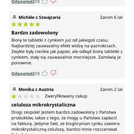
Odpowiedź
13
Michèle z Szwajcaria
Zanim 6 lat
Średnia ocena 5 z 5 gwiazdek
Bardzo zadowolony
Biorę te tabletki z cynkiem już od jakiegoś czasu.
Najbardziej zauważalny efekt widzę na paznokciach.
Zwykle były cienkie jak papier, ale odkąd biorę tabletki z
cynkiem, stały się zauważalnie mocniejsze. Zamówię je
ponownie.
Odpowiedź
13
Monika z Austria
Zanim 2 lat
Zweryfikowany zakup
Średnia ocena 1 z 5 gwiazdek
celuloza mikrokrystaliczna
Drogi zespole! Jestem bardzo zadowolony z Państwa
produktów, także z tego, że mogę u Państwa zapłacić
na fakturę. Jedynie fakt, że bisglicynian cynku zawiera
mikrokrystaliczną celulozę, bardzo mnie rozczarował.