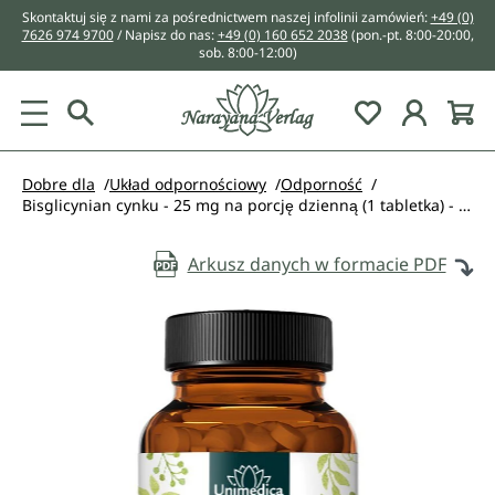
Skontaktuj się z nami za pośrednictwem naszej infolinii zamówień:
+49 (0)
wnej zawartości
7626 974 9700
/ Napisz do nas:
+49 (0) 160 652 2038
(pon.-pt. 8:00-20:00,
sob. 8:00-12:00)
You have 0 w
Dobre dla
Układ odpornościowy
Odporność
Bisglicynian cynku - 25 mg na porcję dzienną (1 tabletka) - wysokodawkowy - 365 tabletek - od Unimedica
Arkusz danych w formacie PDF
Pomiń galerię zdjęć