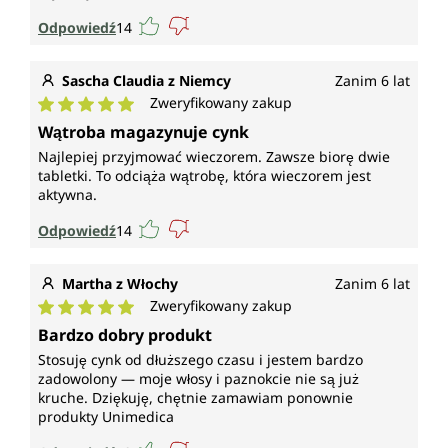
Odpowiedź
14
Sascha Claudia z Niemcy
Zanim 6 lat
Zweryfikowany zakup
Średnia ocena 5 z 5 gwiazdek
Wątroba magazynuje cynk
Najlepiej przyjmować wieczorem. Zawsze biorę dwie
tabletki. To odciąża wątrobę, która wieczorem jest
aktywna.
Odpowiedź
14
Martha z Włochy
Zanim 6 lat
Zweryfikowany zakup
Średnia ocena 5 z 5 gwiazdek
Bardzo dobry produkt
Stosuję cynk od dłuższego czasu i jestem bardzo
zadowolony — moje włosy i paznokcie nie są już
kruche. Dziękuję, chętnie zamawiam ponownie
produkty Unimedica