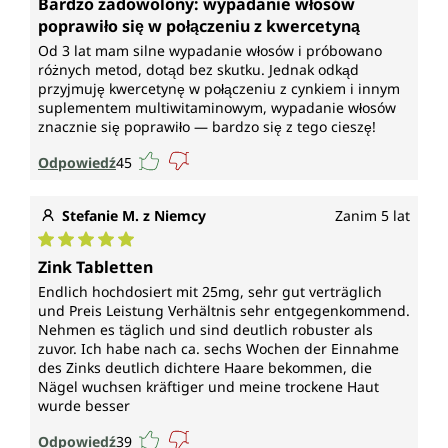
Bardzo zadowolony: wypadanie włosów
poprawiło się w połączeniu z kwercetyną
Od 3 lat mam silne wypadanie włosów i próbowano
różnych metod, dotąd bez skutku. Jednak odkąd
przyjmuję kwercetynę w połączeniu z cynkiem i innym
suplementem multiwitaminowym, wypadanie włosów
znacznie się poprawiło — bardzo się z tego cieszę!
Odpowiedź
45
Stefanie M. z Niemcy
Zanim 5 lat
Średnia ocena 5 z 5 gwiazdek
Zink Tabletten
Endlich hochdosiert mit 25mg, sehr gut verträglich
und Preis Leistung Verhältnis sehr entgegenkommend.
Nehmen es täglich und sind deutlich robuster als
zuvor. Ich habe nach ca. sechs Wochen der Einnahme
des Zinks deutlich dichtere Haare bekommen, die
Nägel wuchsen kräftiger und meine trockene Haut
wurde besser
Odpowiedź
39