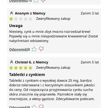
Odpowiedź
10
Anonym z Niemcy
Zanim 3 lat
Zweryfikowany zakup
Średnia ocena 1 z 5 gwiazdek
Uwaga
Niestety, cynk u mnie zbyt mocno rozrzedzał krew!
Pojawiły się u mnie niespodziewane krwawienia! Został
natychmiast odstawiony.
Odpowiedź
8
Christel G. z Niemcy
Zanim 5 lat
Zweryfikowany zakup
Średnia ocena 5 z 5 gwiazdek
Tabletki z cynkiem
Tabletki z cynkiem o wysokiej dawce 25 mg, bardzo
dobrze tolerowane i z korzystnym stosunkiem jakości
do ceny. Od rozpoczęcia przyjmowania cynku sucha
skóra znacznie się poprawiła. Paznokcie stały się
mocniejsze, a włosy gęstsze. Zdecydowanie polecam.
Odpowiedź
8