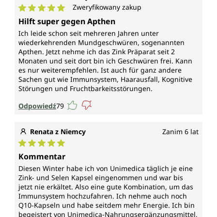
Zweryfikowany zakup
Średnia ocena 5 z 5 gwiazdek
Hilft super gegen Apthen
Ich leide schon seit mehreren Jahren unter
wiederkehrenden Mundgeschwüren, sogenannten
Apthen. Jetzt nehme ich das Zink Präparat seit 2
Monaten und seit dort bin ich Geschwüren frei. Kann
es nur weiterempfehlen. Ist auch für ganz andere
Sachen gut wie Immunsystem, Haarausfall, Kognitive
Störungen und Fruchtbarkeitsstörungen.
Odpowiedź
79
Renata z Niemcy
Zanim 6 lat
Średnia ocena 5 z 5 gwiazdek
Kommentar
Diesen Winter habe ich von Unimedica täglich je eine
Zink- und Selen Kapsel eingenommen und war bis
jetzt nie erkältet. Also eine gute Kombination, um das
Immunsystem hochzufahren. Ich nehme auch noch
Q10-Kapseln und habe seitdem mehr Energie. Ich bin
begeistert von Unimedica-Nahrungsergänzungsmittel,