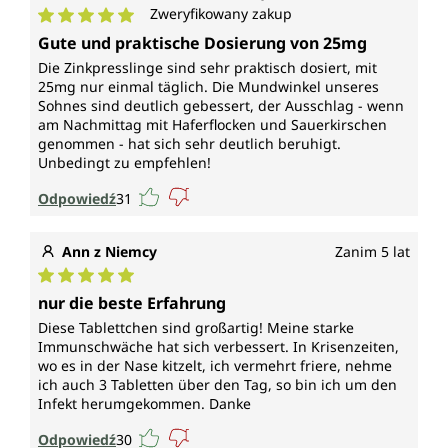
Zweryfikowany zakup
Średnia ocena 5 z 5 gwiazdek
Gute und praktische Dosierung von 25mg
Die Zinkpresslinge sind sehr praktisch dosiert, mit
25mg nur einmal täglich. Die Mundwinkel unseres
Sohnes sind deutlich gebessert, der Ausschlag - wenn
am Nachmittag mit Haferflocken und Sauerkirschen
genommen - hat sich sehr deutlich beruhigt.
Unbedingt zu empfehlen!
Odpowiedź
31
Ann z Niemcy
Zanim 5 lat
Średnia ocena 5 z 5 gwiazdek
nur die beste Erfahrung
Diese Tablettchen sind großartig! Meine starke
Immunschwäche hat sich verbessert. In Krisenzeiten,
wo es in der Nase kitzelt, ich vermehrt friere, nehme
ich auch 3 Tabletten über den Tag, so bin ich um den
Infekt herumgekommen. Danke
Odpowiedź
30