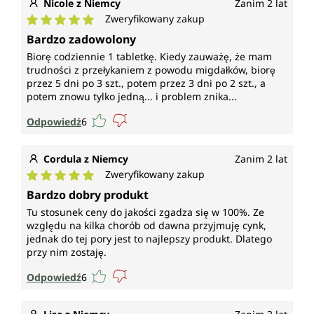
Nicole z Niemcy
Zanim 2 lat
Zweryfikowany zakup
Średnia ocena 5 z 5 gwiazdek
Bardzo zadowolony
Biorę codziennie 1 tabletkę. Kiedy zauważę, że mam
trudności z przełykaniem z powodu migdałków, biorę
przez 5 dni po 3 szt., potem przez 3 dni po 2 szt., a
potem znowu tylko jedną... i problem znika...
Odpowiedź
6
Cordula z Niemcy
Zanim 2 lat
Zweryfikowany zakup
Średnia ocena 5 z 5 gwiazdek
Bardzo dobry produkt
Tu stosunek ceny do jakości zgadza się w 100%. Ze
względu na kilka chorób od dawna przyjmuję cynk,
jednak do tej pory jest to najlepszy produkt. Dlatego
przy nim zostaję.
Odpowiedź
6