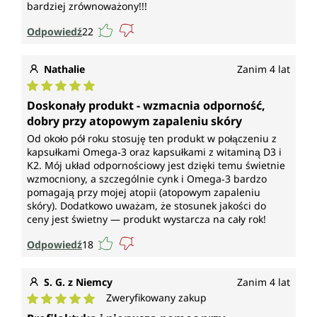
bardziej zrównoważony!!!
Odpowiedź
22
Nathalie
Zanim 4 lat
Średnia ocena 5 z 5 gwiazdek
Doskonały produkt - wzmacnia odporność,
dobry przy atopowym zapaleniu skóry
Od około pół roku stosuję ten produkt w połączeniu z
kapsułkami Omega‑3 oraz kapsułkami z witaminą D3 i
K2. Mój układ odpornościowy jest dzięki temu świetnie
wzmocniony, a szczególnie cynk i Omega‑3 bardzo
pomagają przy mojej atopii (atopowym zapaleniu
skóry). Dodatkowo uważam, że stosunek jakości do
ceny jest świetny — produkt wystarcza na cały rok!
Odpowiedź
18
S. G. z Niemcy
Zanim 4 lat
Zweryfikowany zakup
Średnia ocena 5 z 5 gwiazdek