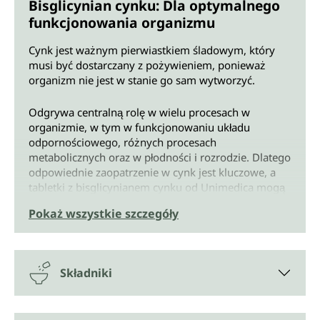
Bisglicynian cynku: Dla optymalnego
funkcjonowania organizmu
Cynk jest ważnym pierwiastkiem śladowym, który
musi być dostarczany z pożywieniem, ponieważ
organizm nie jest w stanie go sam wytworzyć.
Odgrywa centralną rolę w wielu procesach w
organizmie, w tym w funkcjonowaniu układu
odpornościowego, różnych procesach
metabolicznych oraz w płodności i rozrodzie. Dlatego
odpowiednie zaopatrzenie w cynk jest kluczowe, a
tabletki z bisglicynianem cynku od Unimedica mogą
w tym pomóc.
Pokaż wszystkie szczegóły
Bisglicynian cynku dla optymalnego
zaopatrzenia w cynk - Nowość: z
naturalnym błonnikiem akacjowym
Składniki
Do produkcji tabletek z bisglicynianem cynku od
Unimedica używany jest wysokiej jakości