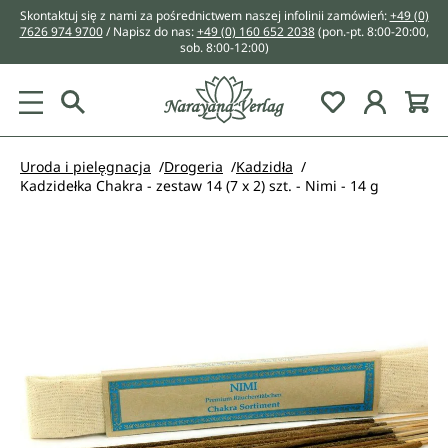
Skontaktuj się z nami za pośrednictwem naszej infolinii zamówień:
+49 (0)
wnej zawartości
7626 974 9700
/ Napisz do nas:
+49 (0) 160 652 2038
(pon.-pt. 8:00-20:00,
sob. 8:00-12:00)
You have 0 w
Uroda i pielęgnacja
Drogeria
Kadzidła
Kadzidełka Chakra - zestaw 14 (7 x 2) szt. - Nimi - 14 g
Pomiń galerię zdjęć