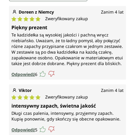
Doreen z Niemcy
Zanim 4 lat
Zweryfikowany zakup
Średnia ocena 5 z 5 gwiazdek
Piękny prezent
Te kadzidełka są wysokiej jakości i pachną wręcz
niebiańsko. Uważam, że to ładny pomysł, aby połączyć
różne zapachy przypisane czakrom w jednym zestawie.
W zestawie są po dwa kadzidełka na każdą czakrę,
zapakowane osobno. Opakowanie w materiałowym etui
także jest dobrze dobrane. Piękny prezent dla bliskich.
Odpowiedź
6
Viktor
Zanim 4 lat
Zweryfikowany zakup
Średnia ocena 5 z 5 gwiazdek
intensywny zapach, świetna jakość
Długi czas palenia, intensywny, przyjemny zapach.
Kupię ponownie, gdy skończy się obecne opakowanie.
Odpowiedź
5