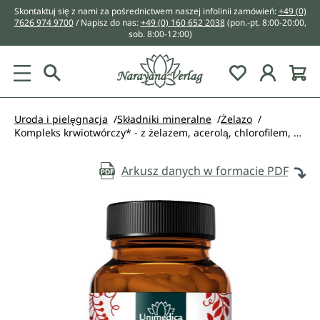
Skontaktuj się z nami za pośrednictwem naszej infolinii zamówień:
+49 (0)
wnej zawartości
7626 974 9700
/ Napisz do nas:
+49 (0) 160 652 2038
(pon.-pt. 8:00-20:00,
sob. 8:00-12:00)
You have 0 w
Uroda i pielęgnacja
Składniki mineralne
Żelazo
Kompleks krwiotwórczy* - z żelazem, acerolą, chlorofilem, miedzią i witaminami - 90 kapsułek - od Unimedica
Arkusz danych w formacie PDF
Pomiń galerię zdjęć