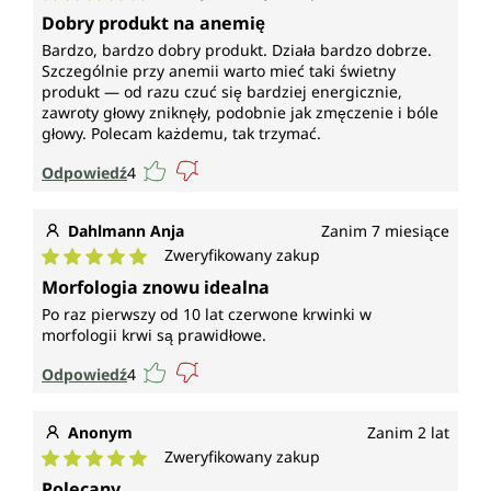
Średnia ocena 5 z 5 gwiazdek
Dobry produkt na anemię
Bardzo, bardzo dobry produkt. Działa bardzo dobrze.
Szczególnie przy anemii warto mieć taki świetny
produkt — od razu czuć się bardziej energicznie,
zawroty głowy zniknęły, podobnie jak zmęczenie i bóle
głowy. Polecam każdemu, tak trzymać.
Odpowiedź
4
Dahlmann Anja
Zanim 7 miesiące
Zweryfikowany zakup
Średnia ocena 5 z 5 gwiazdek
Morfologia znowu idealna
Po raz pierwszy od 10 lat czerwone krwinki w
morfologii krwi są prawidłowe.
Odpowiedź
4
Anonym
Zanim 2 lat
Zweryfikowany zakup
Średnia ocena 5 z 5 gwiazdek
Polecany