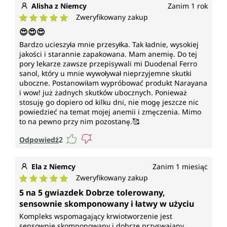
Alisha z Niemcy
Zanim 1 rok
Zweryfikowany zakup
Średnia ocena 5 z 5 gwiazdek
😍😍😍
Bardzo ucieszyła mnie przesyłka. Tak ładnie, wysokiej
jakości i starannie zapakowana. Mam anemię. Do tej
pory lekarze zawsze przepisywali mi Duodenal Ferro
sanol, który u mnie wywoływał nieprzyjemne skutki
uboczne. Postanowiłam wypróbować produkt Narayana
i wow! już żadnych skutków ubocznych. Ponieważ
stosuję go dopiero od kilku dni, nie mogę jeszcze nic
powiedzieć na temat mojej anemii i zmęczenia. Mimo
to na pewno przy nim pozostanę.🥰
Odpowiedź
2
Ela z Niemcy
Zanim 1 miesiąc
Zweryfikowany zakup
Średnia ocena 5 z 5 gwiazdek
5 na 5 gwiazdek Dobrze tolerowany,
sensownie skomponowany i łatwy w użyciu
Kompleks wspomagający krwiotworzenie jest
sensownie skomponowany i dobrze przyswajany.