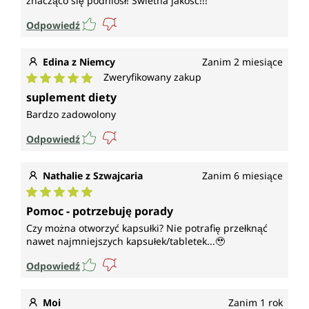
znacząco się podniósł! Świetna jakość!!!
Odpowiedź
Edina z Niemcy
Zanim 2 miesiące
Zweryfikowany zakup
Średnia ocena 5 z 5 gwiazdek
suplement diety
Bardzo zadowolony
Odpowiedź
Nathalie z Szwajcaria
Zanim 6 miesiące
Średnia ocena 5 z 5 gwiazdek
Pomoc - potrzebuję porady
Czy można otworzyć kapsułki? Nie potrafię przełknąć
nawet najmniejszych kapsułek/tabletek...🥹
Odpowiedź
Moi
Zanim 1 rok