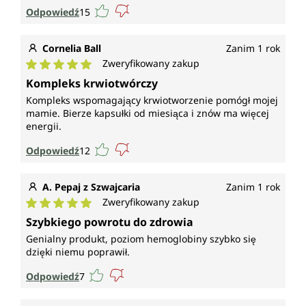
Odpowiedź
15
Cornelia Ball
Zanim 1 rok
Zweryfikowany zakup
Średnia ocena 5 z 5 gwiazdek
Kompleks krwiotwórczy
Kompleks wspomagający krwiotworzenie pomógł mojej
mamie. Bierze kapsułki od miesiąca i znów ma więcej
energii.
Odpowiedź
12
A. Pepaj z Szwajcaria
Zanim 1 rok
Zweryfikowany zakup
Średnia ocena 5 z 5 gwiazdek
Szybkiego powrotu do zdrowia
Genialny produkt, poziom hemoglobiny szybko się
dzięki niemu poprawił.
Odpowiedź
7