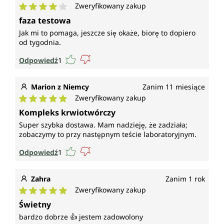
Zweryfikowany zakup
Średnia ocena 4 z 5 gwiazdek
faza testowa
Jak mi to pomaga, jeszcze się okaże, biorę to dopiero
od tygodnia.
Odpowiedź
1
Marion z Niemcy
Zanim 11 miesiące
Zweryfikowany zakup
Średnia ocena 5 z 5 gwiazdek
Kompleks krwiotwórczy
Super szybka dostawa. Mam nadzieję, że zadziała;
zobaczymy to przy następnym teście laboratoryjnym.
Odpowiedź
1
Zahra
Zanim 1 rok
Zweryfikowany zakup
Średnia ocena 5 z 5 gwiazdek
Świetny
bardzo dobrze 👍 jestem zadowolony