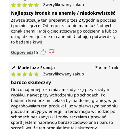
Unimedica są, zgodnie z wymogami prawnymi,
Zweryfikowany zakup
wolne od konserwantów, a także bez dodatków
Średnia ocena 5 z 5 gwiazdek
takich jak aromaty, barwniki, stabilizatory, środki
Najlepszy środek na anemię / niedokrwistość
przeciwzbrylające, jak stearynian magnezu, bez
Zawsze stosuję ten preparat przez 2 tygodnie podczas
organizmów modyfikowanych genetycznie oraz bez
i po miesiączce. Od tego czasu nie mam już żadnych
laktozy, bez glutenu, bez żelatyny i wegańskie.
oznak anemii! Mój ojciec stosował go codziennie lub co
drugi dzień i już nie ma anemii! U obojga potwierdziły
to badania krwi!
Odpowiedź
15
Marie-luz z Francja
Zanim 1 rok
Zweryfikowany zakup
Średnia ocena 5 z 5 gwiazdek
bardzo skuteczny
Od co najmniej roku miałam zadyszkę przy każdym
wysiłku, nawet przy wchodzeniu po schodach. Po
badaniu krwi poziom żelaza był na dolnej granicy, więc
wypróbowałam ten produkt i już w pierwszym tygodniu
poczułam przypływ energii, a teraz mogę wchodzić po
schodach bez zadyszki i znów zaczęłam uprawiać
sport! Jestem naprawdę bardzo zadowolona i bardzo
szczęśliwa, że ten produkt jest tak skuteczny,