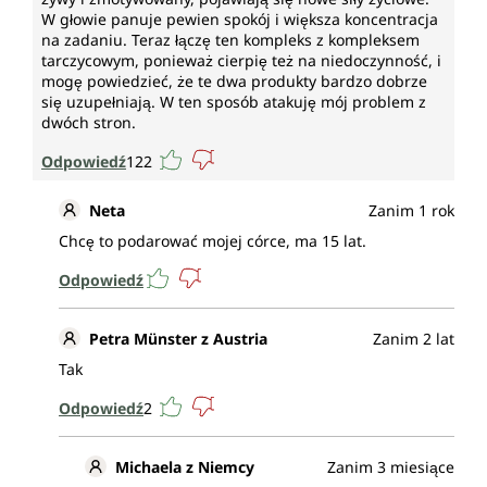
W głowie panuje pewien spokój i większa koncentracja
naczyń krwionośnych, skóry, zębów i dziąseł, do
na zadaniu. Teraz łączę ten kompleks z kompleksem
prawidłowego funkcjonowania psychiki i układu
tarczycowym, ponieważ cierpię też na niedoczynność, i
nerwowego, do zmniejszenia uczucia zmęczenia i
mogę powiedzieć, że te dwa produkty bardzo dobrze
znużenia oraz do ochrony komórek przed stresem
się uzupełniają. W ten sposób atakuję mój problem z
oksydacyjnym. Ten efekt występuje przy
dwóch stron.
dodatkowym spożyciu 200 mg w stosunku do
zalecanej dziennej dawki (NRV).
Odpowiedź
122
Żelazo
Neta
Zanim 1 rok
Chcę to podarować mojej córce, ma 15 lat.
przyczynia się do prawidłowego tworzenia
czerwonych krwinek i hemoglobiny, do
Odpowiedź
prawidłowego transportu tlenu w organizmie, do
prawidłowego funkcjonowania poznawczego, do
Petra Münster z Austria
Zanim 2 lat
prawidłowego metabolizmu energetycznego, do
prawidłowego funkcjonowania układu
Tak
odpornościowego, do zmniejszenia uczucia
Odpowiedź
2
zmęczenia i znużenia, do prawidłowego rozwoju
funkcji poznawczych u dzieci oraz bierze udział w
procesie podziału komórek.
Michaela z Niemcy
Zanim 3 miesiące