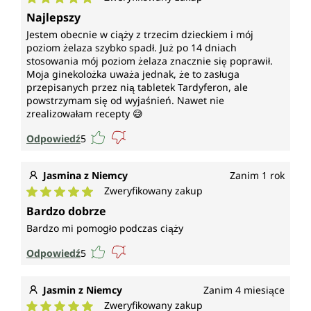
Średnia ocena 5 z 5 gwiazdek
Najlepszy
Jestem obecnie w ciąży z trzecim dzieckiem i mój
poziom żelaza szybko spadł. Już po 14 dniach
stosowania mój poziom żelaza znacznie się poprawił.
Moja ginekolożka uważa jednak, że to zasługa
przepisanych przez nią tabletek Tardyferon, ale
powstrzymam się od wyjaśnień. Nawet nie
zrealizowałam recepty 😅
Odpowiedź
5
Jasmina z Niemcy
Zanim 1 rok
Zweryfikowany zakup
Średnia ocena 5 z 5 gwiazdek
Bardzo dobrze
Bardzo mi pomogło podczas ciąży
Odpowiedź
5
Jasmin z Niemcy
Zanim 4 miesiące
Zweryfikowany zakup