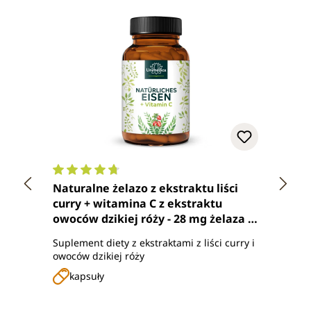
Średnia ocena 4.7 z 5 gwiazdek
Średn
Naturalne żelazo z ekstraktu liści
Table
curry + witamina C z ekstraktu
z nat
owoców dzikiej róży - 28 mg żelaza +
table
160 mg witaminy C w dziennej
Suplement diety z ekstraktami z liści curry i
Suplem
dawce (2 kapsułki) - 180 kapsułek - od
owoców dzikiej róży
natura
Unimedica
kapsuły
tab