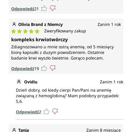
podczas ciąży, do prawidłowej syntezy
Odpowiedź
21
aminokwasów, do prawidłowego metabolizmu
homocysteiny, do prawidłowego funkcjonowania
psychicznego, do prawidłowego funkcjonowania
Olivia Brand z Niemcy
Zanim 1 rok
układu odpornościowego, do zmniejszenia uczucia
Zweryfikowany zakup
Średnia ocena 5 z 5 gwiazdek
zmęczenia i znużenia oraz bierze udział w procesie
kompleks krwiotwórczy
podziału komórek.
Zdiagnozowano u mnie ostrą anemię, od 5 miesięcy
biorę kapsułki z dużym powodzeniem. Ostatnie
* Zatwierdzone przez Europejski Urząd ds.
badanie krwi wyszło świetnie. Gorąco polecam.
Bezpieczeństwa Żywności oświadczenia zdrowotne
Odpowiedź
19
Każde szkło zawiera 90 kapsułek. To odpowiada
zapasowi na 3 miesiące.
Ovidiu
Zanim 1 rok
Dzień dobry, od kiedy cierpi Pan/Pani na anemię
Wegańskie i bez następujących
związaną z hemoglobiną? Mam podobny przypadek:
dodatków
5,6.
Odpowiedź
2
Wegańska otoczka kapsułki z czystej celulozy
roślinnej (HPMC), bez karagenu i PEG.
Kapsułki Kompleksu krwiotwórczego* firmy
Tanja
Zanim 8 miesiące