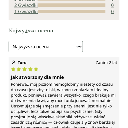
2 Gwiazdki
0
Krew pełni z jednej strony ważne funkcje
1 Gwiazdki
0
transportowe w organizmie: zaopatruje komórki w
tlen, składniki odżywcze i hormony. Jednocześnie
jako „wewnętrzny wywóz śmieci” usuwa z
Najwyższa ocena
metabolizmu produkty przemiany materii i
dwutlenek węgla. Z drugiej strony krew jest istotna
dla naszej odporności, krzepnięcia — niezbędnego
przy gojeniu ran — oraz dla regulacji temperatury
ciała. Zaburzenia krwiotworzenia mogą poważnie
wpłynąć na samopoczucie.
Toro
Zanim 2 lat
Spektrum działania*
Średnia ocena 5 z 5 gwiazdek
Jak stworzony dla mnie
Ponieważ mój poziom hemoglobiny niestety od czasu
Witamina C
do czasu jest zbyt niski, w końcu znalazłam idealny
produkt, ponieważ zawiera wszystko, czego brakuje mi
przyczynia się do poprawy wchłaniania żelaza, do
do tworzenia krwi, aby móc funkcjonować normalnie.
prawidłowego funkcjonowania układu
Utrzymujące się zmęczenie przy anemii jest nie tylko
odpornościowego podczas i po intensywnym wysiłku
uciążliwe, lecz także odbija się psychicznie. Gdy
fizycznym, do prawidłowego metabolizmu
przyjmuje się właściwe składniki odżywcze, widać
energetycznego, do prawidłowej syntezy kolagenu
zasadniczą różnicę — człowiek czuje się znów bardziej
dla prawidłowego funkcjonowania chrząstek, kości,
żywy i zmotywowany, pojawiają się nowe siły życiowe.