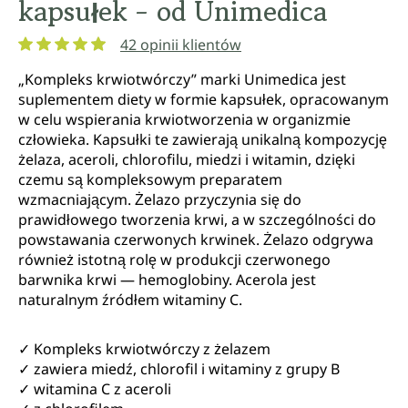
kapsułek - od Unimedica
42 opinii klientów
Średnia ocena 4.9 z 5 gwiazdek
„Kompleks krwiotwórczy” marki Unimedica jest
suplementem diety w formie kapsułek, opracowanym
w celu wspierania krwiotworzenia w organizmie
człowieka. Kapsułki te zawierają unikalną kompozycję
żelaza, aceroli, chlorofilu, miedzi i witamin, dzięki
czemu są kompleksowym preparatem
wzmacniającym. Żelazo przyczynia się do
prawidłowego tworzenia krwi, a w szczególności do
powstawania czerwonych krwinek. Żelazo odgrywa
również istotną rolę w produkcji czerwonego
barwnika krwi — hemoglobiny. Acerola jest
naturalnym źródłem witaminy C.
✓ Kompleks krwiotwórczy z żelazem
✓ zawiera miedź, chlorofil i witaminy z grupy B
✓ witamina C z aceroli