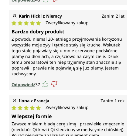
śluzowych, do utrzymania prawidłowego widzenia,
do prawidłowego metabolizmu żelaza, do ochrony
komórek przed stresem oksydacyjnym oraz do
Karin Hickl z Niemcy
Zanim 2 lat
zmniejszenia uczucia zmęczenia i znużenia.
Zweryfikowany zakup
Średnia ocena 5 z 5 gwiazdek
Bardzo dobry produkt
Witamina B7
Z powodu niemal 20-letniego przyjmowania kortyzonu
wszystkie moje żyły i tętnice stały się kruche. Wskutek
(biotyna) przyczynia się do prawidłowego
tego stale pojawiały się u mnie czerwone podskórne
metabolizmu energetycznego, do prawidłowego
plamy na dłoniach, a częściowo na całym ciele. Dzięki
funkcjonowania układu nerwowego, do
temu preparatowi ten nieprzyjemny stan znacznie się
prawidłowego metabolizmu makroskładników, do
poprawił i prawie nie pojawiają się już plamy. Jestem
prawidłowego funkcjonowania psychicznego oraz do
zachwycony.
utrzymania prawidłowego stanu włosów, błon
Odpowiedź
37
śluzowych i skóry.
Miedź
Ilona z Francja
Zanim 1 rok
Zweryfikowany zakup
przyczynia się do prawidłowego transportu żelaza w
Średnia ocena 5 z 5 gwiazdek
W lepszej formie
organizmie, do utrzymania prawidłowej tkanki
Zawsze miałam bladą cerę zimą i przewlekłe zmęczenie
łącznej, do prawidłowego metabolizmu
(niedobór Qi krwi i Qi śledziony w medycynie chińskiej).
energetycznego, do prawidłowego funkcjonowania
Po raz pierwszy znalazłam suplement diety