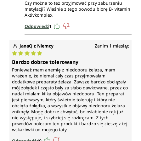
Czy można to też przyjmować przy zaburzeniu
Witamina B6
metylacji? Właśnie z tego powodu biorę B- vitamin
Aktivkomplex.
(pirydoksyna) przyczynia się do prawidłowego
tworzenia czerwonych krwinek, do prawidłowej
Odpowiedź
1
syntezy cysteiny, do prawidłowego metabolizmu
energetycznego, do prawidłowego funkcjonowania
układu nerwowego, do prawidłowego metabolizmu
JanaQ z Niemcy
Zanim 1 miesiąc
homocysteiny, do prawidłowego metabolizmu białek
i glikogenu, do prawidłowego funkcjonowania
Średnia ocena 5 z 5 gwiazdek
Bardzo dobrze tolerowany
psychicznego, do prawidłowego funkcjonowania
Ponieważ mam anemię z niedoboru żelaza, mam
układu odpornościowego, do zmniejszenia uczucia
wrażenie, że niemal cały czas przyjmowałam
zmęczenia i znużenia oraz do regulacji czynności
dodatkowe preparaty żelaza. Zawsze bardzo obciążały
hormonalnej.
mój żołądek i często były za słabo dawkowane, przez co
nadal miałam kilka objawów niedoboru. Ten preparat
Witamina B2
jest pierwszym, który świetnie toleruję i który nie
obciąża żołądka, a wszystkie objawy niedoboru żelaza
(ryboflawina) przyczynia się do utrzymania
zniknęły. Mogę dobrze chwytać, bo osłabienie rąk już
prawidłowej liczby czerwonych krwinek, do
nie występuje, i szybciej się rozkręcam. Z tych
powodów polecam ten produkt i bardzo się cieszę z tej
prawidłowego metabolizmu energetycznego, do
wskazówki od mojego taty.
prawidłowego funkcjonowania układu nerwowego,
do utrzymania prawidłowego stanu skóry i błon
Odpowiedź
40