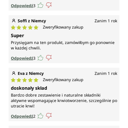
Odpowiedź
3
Soffi z Niemcy
Zanim 1 rok
Zweryfikowany zakup
Średnia ocena 5 z 5 gwiazdek
Super
Przysięgam na ten produkt, zamówiłbym go ponownie
w każdej chwili.
Odpowiedź
3
Eva z Niemcy
Zanim 1 rok
Zweryfikowany zakup
Średnia ocena 5 z 5 gwiazdek
doskonały skład
Bardzo dobre zestawienie i naturalne składniki
aktywne wspomagające krwiotworzenie, szczególnie po
utracie krwi!
Odpowiedź
2