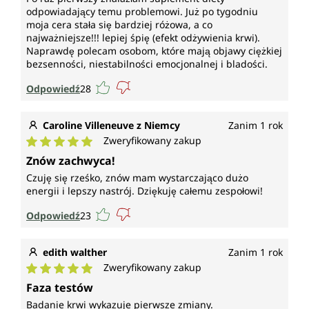
układu nerwowego, do prawidłowego
odpowiadający temu problemowi. Już po tygodniu
pigmentowania skóry i włosów, do prawidłowego
moja cera stała się bardziej różowa, a co
funkcjonowania układu odpornościowego oraz do
najważniejsze!!! lepiej śpię (efekt odżywienia krwi).
ochrony komórek przed stresem oksydacyjnym.
Naprawdę polecam osobom, które mają objawy ciężkiej
bezsenności, niestabilności emocjonalnej i bladości.
Witamina B12
Odpowiedź
28
(kobalamina) przyczynia się do prawidłowego
tworzenia czerwonych krwinek, do prawidłowego
Caroline Villeneuve z Niemcy
Zanim 1 rok
metabolizmu energetycznego, do prawidłowego
Zweryfikowany zakup
funkcjonowania układu nerwowego, do
Średnia ocena 5 z 5 gwiazdek
Znów zachwyca!
prawidłowego metabolizmu homocysteiny, do
prawidłowego funkcjonowania psychicznego, do
Czuję się rześko, znów mam wystarczająco dużo
energii i lepszy nastrój. Dziękuję całemu zespołowi!
prawidłowego funkcjonowania układu
odpornościowego, do zmniejszenia uczucia
Odpowiedź
23
zmęczenia i znużenia oraz bierze udział w procesie
podziału komórek.
edith walther
Zanim 1 rok
Witamina B9
Zweryfikowany zakup
Średnia ocena 5 z 5 gwiazdek
Faza testów
(kwas foliowy) przyczynia się do prawidłowego
Badanie krwi wykazuje pierwsze zmiany.
tworzenia krwi, do wzrostu tkanek matczynych