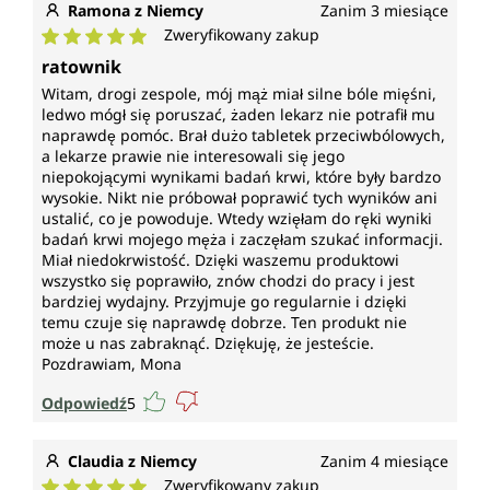
Ramona z Niemcy
Zanim 3 miesiące
Zweryfikowany zakup
Średnia ocena 5 z 5 gwiazdek
ratownik
Witam, drogi zespole, mój mąż miał silne bóle mięśni,
ledwo mógł się poruszać, żaden lekarz nie potrafił mu
naprawdę pomóc. Brał dużo tabletek przeciwbólowych,
a lekarze prawie nie interesowali się jego
niepokojącymi wynikami badań krwi, które były bardzo
wysokie. Nikt nie próbował poprawić tych wyników ani
ustalić, co je powoduje. Wtedy wzięłam do ręki wyniki
badań krwi mojego męża i zaczęłam szukać informacji.
Miał niedokrwistość. Dzięki waszemu produktowi
wszystko się poprawiło, znów chodzi do pracy i jest
bardziej wydajny. Przyjmuje go regularnie i dzięki
temu czuje się naprawdę dobrze. Ten produkt nie
może u nas zabraknąć. Dziękuję, że jesteście.
Pozdrawiam, Mona
Odpowiedź
5
Claudia z Niemcy
Zanim 4 miesiące
Zweryfikowany zakup