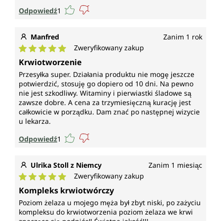
Odpowiedź
1
Manfred
Zanim 1 rok
Zweryfikowany zakup
Średnia ocena 5 z 5 gwiazdek
Krwiotworzenie
Przesyłka super. Działania produktu nie mogę jeszcze
potwierdzić, stosuję go dopiero od 10 dni. Na pewno
nie jest szkodliwy. Witaminy i pierwiastki śladowe są
zawsze dobre. A cena za trzymiesięczną kurację jest
całkowicie w porządku. Dam znać po następnej wizycie
u lekarza.
Odpowiedź
1
Ulrika Stoll z Niemcy
Zanim 1 miesiąc
Zweryfikowany zakup
Średnia ocena 5 z 5 gwiazdek
Kompleks krwiotwórczy
Poziom żelaza u mojego męża był zbyt niski, po zażyciu
kompleksu do krwiotworzenia poziom żelaza we krwi