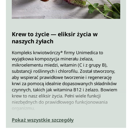
Krew to życie — eliksir życia w
naszych żyłach
Kompleks krwiotwórczy* firmy Unimedica to
wyjątkowa kompozycja minerału żelaza,
mikroelementu miedzi, witamin (C i z grupy B),
substancji roślinnych i chlorofilu. Został stworzony,
aby wspierać prawidłowe tworzenie i regenerację
krwi za pomocą idealnie dopasowanych składników
czynnych, takich jak witamina B12 i żelazo. Bowiem
krew to nasz eliksir życia. Pełni wiele funkcji
niezbędnych do prawidłowego funkcjonowania
organizmu.
Pokaż wszystkie szczegóły
Nasz organizm codziennie produkuje miliardy
nowych komórek krwi. Niewystarczające