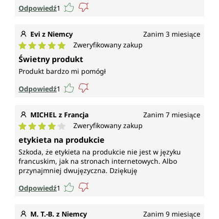
Odpowiedź
1
Evi z Niemcy
Zanim 3 miesiące
Zweryfikowany zakup
Średnia ocena 5 z 5 gwiazdek
Świetny produkt
Produkt bardzo mi pomógł
Odpowiedź
1
MICHEL z Francja
Zanim 7 miesiące
Zweryfikowany zakup
Średnia ocena 4 z 5 gwiazdek
etykieta na produkcie
Szkoda, że etykieta na produkcie nie jest w języku
francuskim, jak na stronach internetowych. Albo
przynajmniej dwujęzyczna. Dziękuję
Odpowiedź
1
M. T.-B. z Niemcy
Zanim 9 miesiące