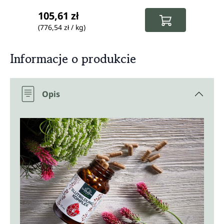
Cena regularna:
Cena 
105,61 zł
53,8
(776,54 zł / kg)
(792,35
Informacje o produkcie
Opis