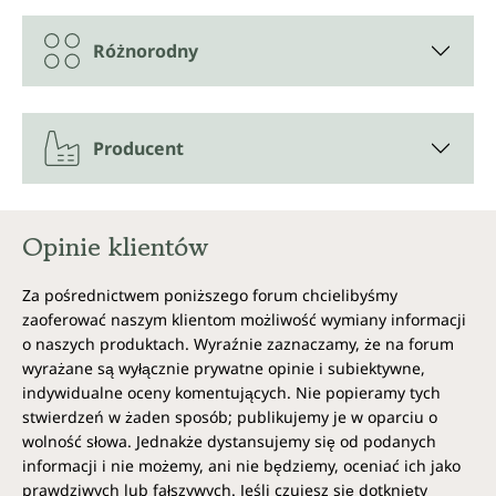
Witamina C pomaga organizmowi lepiej przyswajać
żelazo. Miedź natomiast zapewnia, że żelazo jest
Różnorodny
transportowane tam, gdzie organizm go potrzebuje
— na przykład do wątroby, gdzie przy udziale żelaza
dwuwartościowego wytwarzany jest hormon
odpowiedzialny za produkcję czerwonych krwinek.
Aby wspomóc ten proces, Unimedica w kompleksie
Producent
krwiotwórczym* oprócz naturalnego żelaza z
proszku z buraka stosuje także bisglicynian żelaza,
który jest szczególnie dobrze przyswajany i
Opinie klientów
wykorzystywany przez organizm.
Kompleks krwiotwórczy* uzupełniono chlorofilem w
Za pośrednictwem poniższego forum chcielibyśmy
postaci chlorofiliny sodowo-magnezowej,
zaoferować naszym klientom możliwość wymiany informacji
rozpuszczalnej w wodzie soli chlorofilu. W tej formie
o naszych produktach. Wyraźnie zaznaczamy, że na forum
roślinny chlorofil jest łatwiej przyswajalny. Chlorofil
wyrażane są wyłącznie prywatne opinie i subiektywne,
ma podobne właściwości strukturalne do barwnika
indywidualne oceny komentujących. Nie popieramy tych
krwi — hemoglobiny.
stwierdzeń w żaden sposób; publikujemy je w oparciu o
wolność słowa. Jednakże dystansujemy się od podanych
Dlaczego Kompleks krwiotwórczy* ma
informacji i nie możemy, ani nie będziemy, oceniać ich jako
sens?
prawdziwych lub fałszywych. Jeśli czujesz się dotknięty