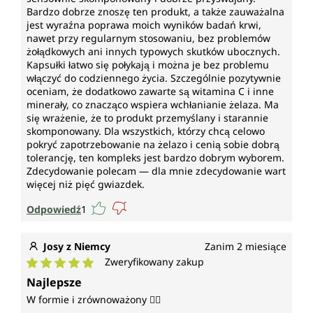
Bardzo dobrze znoszę ten produkt, a także zauważalna
jest wyraźna poprawa moich wyników badań krwi,
nawet przy regularnym stosowaniu, bez problemów
żołądkowych ani innych typowych skutków ubocznych.
Kapsułki łatwo się połykają i można je bez problemu
włączyć do codziennego życia. Szczególnie pozytywnie
oceniam, że dodatkowo zawarte są witamina C i inne
minerały, co znacząco wspiera wchłanianie żelaza. Ma
się wrażenie, że to produkt przemyślany i starannie
skomponowany. Dla wszystkich, którzy chcą celowo
pokryć zapotrzebowanie na żelazo i cenią sobie dobrą
tolerancję, ten kompleks jest bardzo dobrym wyborem.
Zdecydowanie polecam — dla mnie zdecydowanie wart
więcej niż pięć gwiazdek.
Odpowiedź
1
Josy z Niemcy
Zanim 2 miesiące
Zweryfikowany zakup
Średnia ocena 5 z 5 gwiazdek
Najlepsze
W formie i zrównoważony 👍🏻