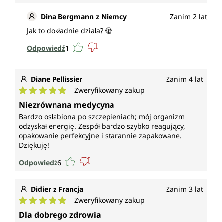
Dina Bergmann z Niemcy
Zanim 2 lat
Jak to dokładnie działa? 🫣
Odpowiedź
1
Diane Pellissier
Zanim 4 lat
Zweryfikowany zakup
Średnia ocena 5 z 5 gwiazdek
Niezrównana medycyna
Bardzo osłabiona po szczepieniach; mój organizm
odzyskał energię. Zespół bardzo szybko reagujący,
opakowanie perfekcyjne i starannie zapakowane.
Dziękuję!
Odpowiedź
6
Didier z Francja
Zanim 3 lat
Zweryfikowany zakup
Średnia ocena 5 z 5 gwiazdek
Dla dobrego zdrowia