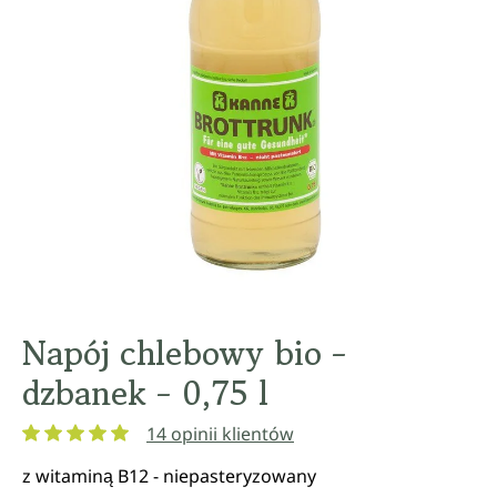
Napój chlebowy bio -
dzbanek - 0,75 l
14 opinii klientów
Średnia ocena 5 z 5 gwiazdek
z witaminą B12 - niepasteryzowany