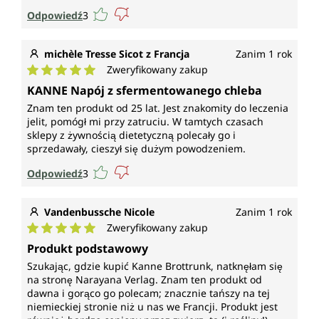
Odpowiedź
3
michèle Tresse Sicot z Francja
Zanim 1 rok
Zweryfikowany zakup
Średnia ocena 5 z 5 gwiazdek
KANNE Napój z sfermentowanego chleba
Znam ten produkt od 25 lat. Jest znakomity do leczenia
jelit, pomógł mi przy zatruciu. W tamtych czasach
sklepy z żywnością dietetyczną polecały go i
sprzedawały, cieszył się dużym powodzeniem.
Odpowiedź
3
Vandenbussche Nicole
Zanim 1 rok
Zweryfikowany zakup
Średnia ocena 5 z 5 gwiazdek
Produkt podstawowy
Szukając, gdzie kupić Kanne Brottrunk, natknęłam się
na stronę Narayana Verlag. Znam ten produkt od
dawna i gorąco go polecam; znacznie tańszy na tej
niemieckiej stronie niż u nas we Francji. Produkt jest