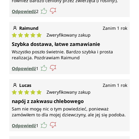
również bardzo ceniony przez zwierzęta (i rośliny!).
Odpowiedź
2
Raimund
Zanim 1 rok
Zweryfikowany zakup
Średnia ocena 5 z 5 gwiazdek
Szybka dostawa, łatwe zamawianie
Wszystko poszło świetnie. Bardzo szybka i prosta
realizacja. Pozdrawiam Raimund
Odpowiedź
1
Lucas
Zanim 1 rok
Zweryfikowany zakup
Średnia ocena 5 z 5 gwiazdek
napój z zakwasu chlebowego
Sam nie mogę nic o tym powiedzieć, ponieważ
zamówiłem to dla mojej dziewczyny, ale jej się podoba.
Odpowiedź
1