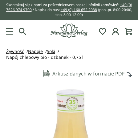
Skontaktuj się z nami za pośrednictwem naszej infolinii zamówień:
+49 (0)
wnej zawartości
7626 974 9700
/ Napisz do nas:
+49 (0) 160 652 2038
(pon.-pt. 8:00-20:00,
sob. 8:00-12:00)
You have 0 w
Żywność
Napoje
Soki
Napój chlebowy bio - dzbanek - 0,75 l
Arkusz danych w formacie PDF
Pomiń galerię zdjęć