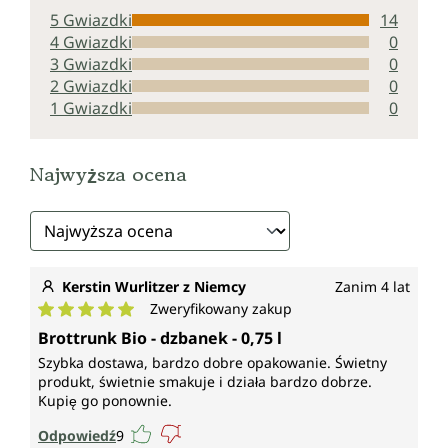
5 Gwiazdki
14
4 Gwiazdki
0
3 Gwiazdki
0
2 Gwiazdki
0
1 Gwiazdki
0
Najwyższa ocena
Kerstin Wurlitzer z Niemcy
Zanim 4 lat
Zweryfikowany zakup
Średnia ocena 5 z 5 gwiazdek
Brottrunk Bio - dzbanek - 0,75 l
Szybka dostawa, bardzo dobre opakowanie. Świetny
produkt, świetnie smakuje i działa bardzo dobrze.
Kupię go ponownie.
Odpowiedź
9