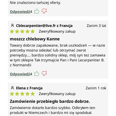
Nie znaleziono tańszej oferty.
Odpowiedź
4
Cblecarpentier@live.fr z Francja
Zanim 3 lat
Zweryfikowany zakup
Średnia ocena 5 z 5 gwiazdek
moszcz chlebowy Kanne
Towary dobrze zapakowane, brak uszkodzeń — w razie
potrzeby można odesłać lub otrzymać zwrot
pieniędzy.... bardzo solidny sklep, mój syn też zamawia
w tym sklepie Tak trzymajcie Pan i Pani Lecarpentier B.
z Normandii
Odpowiedź
4
Elena z Francja
Zanim 1 rok
Zweryfikowany zakup
Średnia ocena 5 z 5 gwiazdek
Zamówienie przebiegło bardzo dobrze.
Zamówienie dotarło bardzo szybko. Odkryłem ten
produkt w Niemczech i bardzo mi się spodobał.