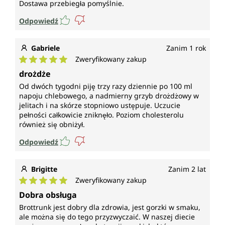
Dostawa przebiegła pomyślnie.
Odpowiedź
Gabriele
Zanim 1 rok
Zweryfikowany zakup
Średnia ocena 5 z 5 gwiazdek
drożdże
Od dwóch tygodni piję trzy razy dziennie po 100 ml
napoju chlebowego, a nadmierny grzyb drożdżowy w
jelitach i na skórze stopniowo ustępuje. Uczucie
pełności całkowicie zniknęło. Poziom cholesterolu
również się obniżył.
Odpowiedź
Brigitte
Zanim 2 lat
Zweryfikowany zakup
Średnia ocena 5 z 5 gwiazdek
Dobra obsługa
Brottrunk jest dobry dla zdrowia, jest gorzki w smaku,
ale można się do tego przyzwyczaić. W naszej diecie