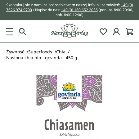
Skontaktuj się z nami za pośrednictwem naszej infolinii zamówień:
+49 (0)
wnej zawartości
7626 974 9700
/ Napisz do nas:
+49 (0) 160 652 2038
(pon.-pt. 8:00-20:00,
sob. 8:00-12:00)
You have 0 w
Żywność
Superfoods
Chia
Nasiona chia bio - govinda - 450 g
Pomiń galerię zdjęć