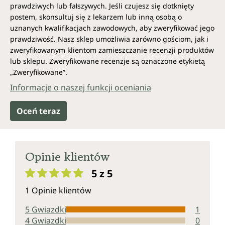
prawdziwych lub fałszywych. Jeśli czujesz się dotknięty
postem, skonsultuj się z lekarzem lub inną osobą o
uznanych kwalifikacjach zawodowych, aby zweryfikować jego
prawdziwość. Nasz sklep umożliwia zarówno gościom, jak i
zweryfikowanym klientom zamieszczanie recenzji produktów
lub sklepu. Zweryfikowane recenzje są oznaczone etykietą
„Zweryfikowane”.
Informacje o naszej funkcji oceniania
Oceń teraz
Opinie klientów
5 z 5
Średnia ocena 5 z 5 gwiazdek
1 Opinie klientów
5 Gwiazdki
1
4 Gwiazdki
0