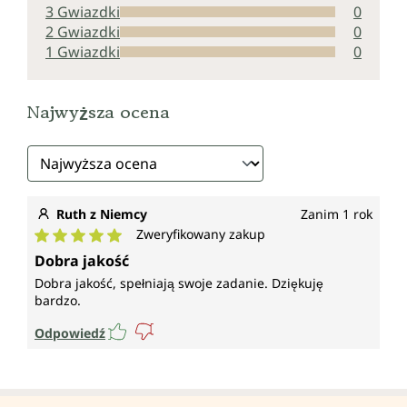
3 Gwiazdki
0
2 Gwiazdki
0
1 Gwiazdki
0
Najwyższa ocena
Ruth z Niemcy
Zanim 1 rok
Zweryfikowany zakup
Średnia ocena 5 z 5 gwiazdek
Dobra jakość
Dobra jakość, spełniają swoje zadanie. Dziękuję
bardzo.
Odpowiedź