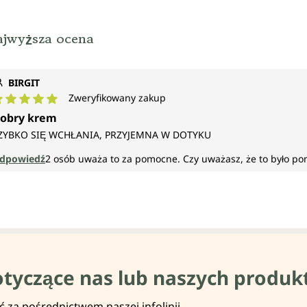
ajwyższa ocena
BIRGIT
Zweryfikowany zakup
rednia ocena 5 z 5 gwiazdek
obry krem
ZYBKO SIĘ WCHŁANIA, PRZYJEMNA W DOTYKU
dpowiedź
2
osób uważa to za pomocne.
Czy uważasz, że to było p
otyczące nas lub naszych produk
za pośrednictwem naszej infolinii.