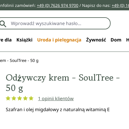
infolinii zamówień:
+49 (0) 7626 974 9700
/ Napisz do nas:
+49 (0) 
e dla
Książki
Uroda i pielęgnacja
Żywność
Dom
H
em - SoulTree - 50 g
Odżywczy krem - SoulTree -
50 g
1 opinii klientów
Średnia ocena 5 z 5 gwiazdek
Szafran i olej migdałowy z naturalną witaminą E