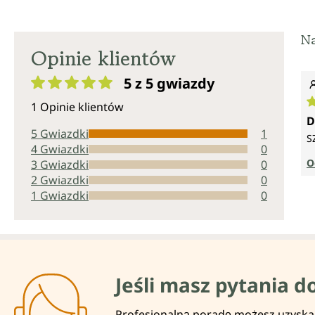
N
Opinie klientów
5 z 5
gwiazdy
Średnia ocena 5 z 5 gwiazdek
1 Opinie klientów
Ś
D
5 Gwiazdki
1
S
4 Gwiazdki
0
O
3 Gwiazdki
0
2 Gwiazdki
0
1 Gwiazdki
0
Jeśli masz pytania d
Profesjonalną poradę możesz uzyskać 