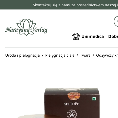
Skontaktuj się z nami za pośrednictwem naszej 
 wyszukiwania
Przejdź do głównej nawigacji
Unimedica
Dobr
Uroda i pielęgnacja
Pielęgnacja ciała
Twarz
Odżywczy kr
Pomiń galerię zdjęć