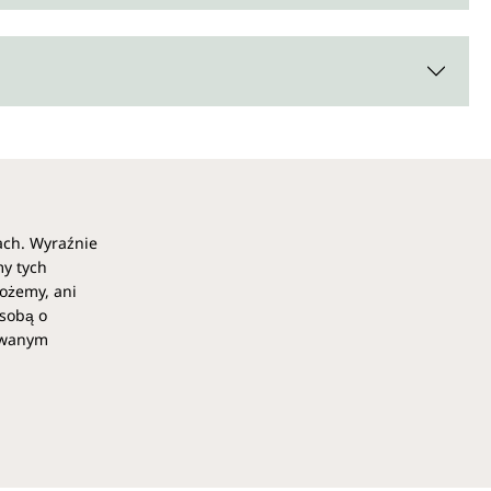
ach. Wyraźnie
my tych
ożemy, ani
osobą o
kowanym