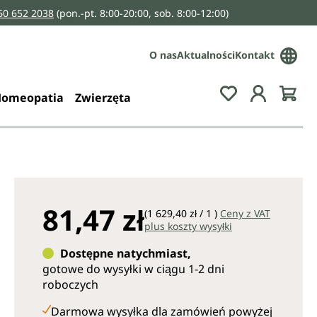
160 652 2038
(pon.-pt. 8:00-20:00, sob. 8:00-12:00)
O nas
Aktualności
Kontakt
You have 0 wis
omeopatia
Zwierzęta
81,47 zł
(1 629,40 zł / 1 )
Ceny z VAT
plus koszty wysyłki
Dostępne natychmiast,
gotowe do wysyłki w ciągu 1-2 dni
roboczych
Darmowa wysyłka dla zamówień powyżej