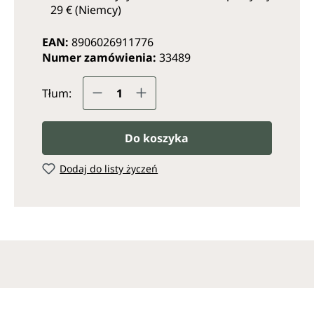
29 € (Niemcy)
EAN:
8906026911776
Numer zamówienia:
33489
Ilość produktu: Wprowadź żąda
Tłum:
Do koszyka
Dodaj do listy życzeń