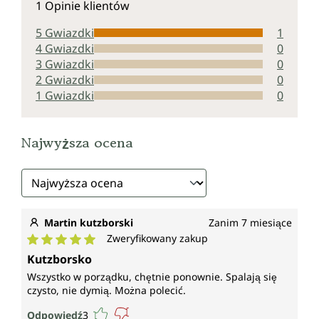
1 Opinie klientów
5 Gwiazdki
1
4 Gwiazdki
0
3 Gwiazdki
0
2 Gwiazdki
0
1 Gwiazdki
0
Najwyższa ocena
Martin kutzborski
Zanim 7 miesiące
Zweryfikowany zakup
Średnia ocena 5 z 5 gwiazdek
Kutzborsko
Wszystko w porządku, chętnie ponownie. Spalają się
czysto, nie dymią. Można polecić.
Odpowiedź
3