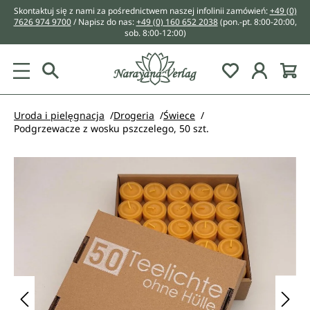
Skontaktuj się z nami za pośrednictwem naszej infolinii zamówień:
+49 (0)
wnej zawartości
7626 974 9700
/ Napisz do nas:
+49 (0) 160 652 2038
(pon.-pt. 8:00-20:00,
sob. 8:00-12:00)
You have 0 w
Uroda i pielęgnacja
Drogeria
Świece
Podgrzewacze z wosku pszczelego, 50 szt.
Pomiń galerię zdjęć