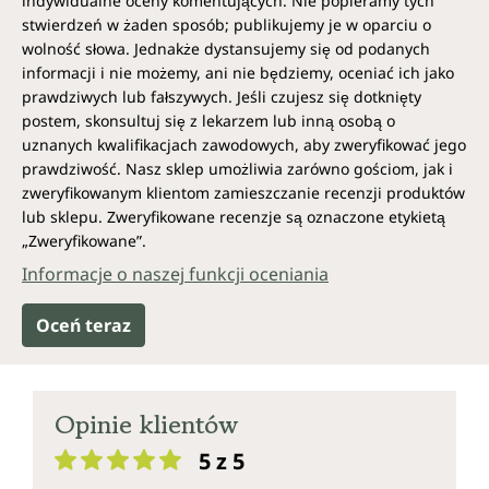
indywidualne oceny komentujących. Nie popieramy tych
stwierdzeń w żaden sposób; publikujemy je w oparciu o
wolność słowa. Jednakże dystansujemy się od podanych
informacji i nie możemy, ani nie będziemy, oceniać ich jako
prawdziwych lub fałszywych. Jeśli czujesz się dotknięty
postem, skonsultuj się z lekarzem lub inną osobą o
uznanych kwalifikacjach zawodowych, aby zweryfikować jego
prawdziwość. Nasz sklep umożliwia zarówno gościom, jak i
zweryfikowanym klientom zamieszczanie recenzji produktów
lub sklepu. Zweryfikowane recenzje są oznaczone etykietą
„Zweryfikowane”.
Informacje o naszej funkcji oceniania
Oceń teraz
Opinie klientów
5 z 5
Średnia ocena 5 z 5 gwiazdek