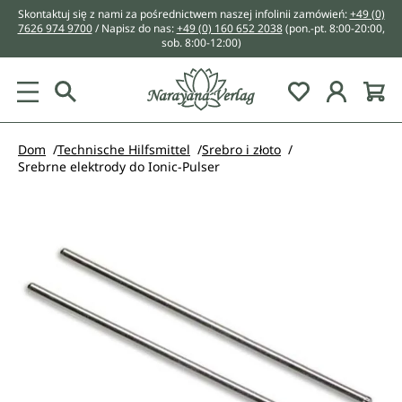
Skontaktuj się z nami za pośrednictwem naszej infolinii zamówień:
+49 (0)
wnej zawartości
7626 974 9700
/ Napisz do nas:
+49 (0) 160 652 2038
(pon.-pt. 8:00-20:00,
sob. 8:00-12:00)
You have 0 w
Dom
Technische Hilfsmittel
Srebro i złoto
Srebrne elektrody do Ionic-Pulser
Pomiń galerię zdjęć