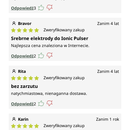
Odpowiedź
3
Bravor
Zanim 4 lat
Zweryfikowany zakup
Średnia ocena 5 z 5 gwiazdek
Srebrne elektrody do Ionic Pulser
Najlepsza cena znaleziona w Internecie.
Odpowiedź
2
Rita
Zanim 4 lat
Zweryfikowany zakup
Średnia ocena 5 z 5 gwiazdek
bez zarzutu
natychmiastowa, nienaganna dostawa.
Odpowiedź
2
Karin
Zanim 1 rok
Zweryfikowany zakup