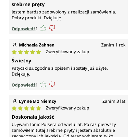
Średnia ocena 5 z 5 gwiazdek
srebrne pręty
Jestem bardzo zadowolony z realizacji zamówienia.
Dobry produkt. Dziękuję
Odpowiedź
1
Michaela Zahnen
Zanim 1 rok
Zweryfikowany zakup
Średnia ocena 5 z 5 gwiazdek
Świetny
Patyczki są zgodne z opisem i zostały już użyte.
Dziękuję.
Odpowiedź
1
Lynne B z Niemcy
Zanim 3 lat
Zweryfikowany zakup
Średnia ocena 5 z 5 gwiazdek
Doskonała jakość
Używam Ionic Pulsera od wielu lat. Po raz pierwszy
zamówiłem tutaj srebrne pręty i jestem absolutnie
zachwycony ich jakością. Od teraz wybieram tylko