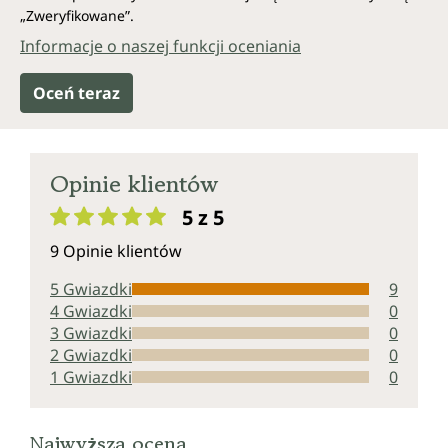
„Zweryfikowane”.
Informacje o naszej funkcji oceniania
Oceń teraz
Opinie klientów
5 z 5
Średnia ocena 5 z 5 gwiazdek
9 Opinie klientów
5 Gwiazdki
9
4 Gwiazdki
0
3 Gwiazdki
0
2 Gwiazdki
0
1 Gwiazdki
0
Najwyższa ocena