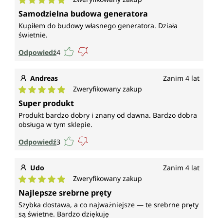
Średnia ocena 5 z 5 gwiazdek
Samodzielna budowa generatora
Kupiłem do budowy własnego generatora. Działa
świetnie.
Odpowiedź
4
Andreas
Zanim 4 lat
Zweryfikowany zakup
Średnia ocena 5 z 5 gwiazdek
Super produkt
Produkt bardzo dobry i znany od dawna. Bardzo dobra
obsługa w tym sklepie.
Odpowiedź
3
Udo
Zanim 4 lat
Zweryfikowany zakup
Średnia ocena 5 z 5 gwiazdek
Najlepsze srebrne pręty
Szybka dostawa, a co najważniejsze — te srebrne pręty
są świetne. Bardzo dziękuję