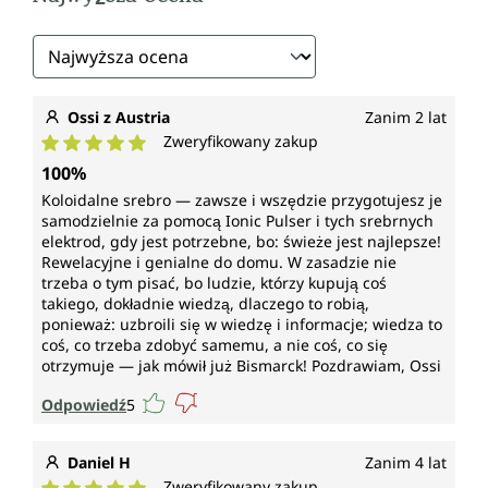
Ossi z Austria
Zanim 2 lat
Zweryfikowany zakup
Średnia ocena 5 z 5 gwiazdek
100%
Koloidalne srebro — zawsze i wszędzie przygotujesz je
samodzielnie za pomocą Ionic Pulser i tych srebrnych
elektrod, gdy jest potrzebne, bo: świeże jest najlepsze!
Rewelacyjne i genialne do domu. W zasadzie nie
trzeba o tym pisać, bo ludzie, którzy kupują coś
takiego, dokładnie wiedzą, dlaczego to robią,
ponieważ: uzbroili się w wiedzę i informacje; wiedza to
coś, co trzeba zdobyć samemu, a nie coś, co się
otrzymuje — jak mówił już Bismarck! Pozdrawiam, Ossi
Odpowiedź
5
Daniel H
Zanim 4 lat
Zweryfikowany zakup