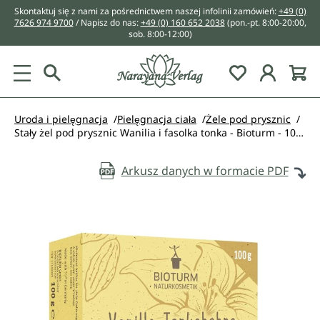
Skontaktuj się z nami za pośrednictwem naszej infolinii zamówień:
+49 (0)
wnej zawartości
7626 974 9700
/ Napisz do nas:
+49 (0) 160 652 2038
(pon.-pt. 8:00-20:00,
sob. 8:00-12:00)
You have 0 w
Uroda i pielęgnacja
Pielęgnacja ciała
Żele pod prysznic
Stały żel pod prysznic Wanilia i fasolka tonka - Bioturm - 100 g
Arkusz danych w formacie PDF
Pomiń galerię zdjęć