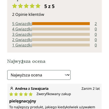
5 z 5
Średnia ocena 5 z 5 gwiazdek
2 Opinie klientów
5 Gwiazdki
2
4 Gwiazdki
0
3 Gwiazdki
0
2 Gwiazdki
0
1 Gwiazdki
0
Najwyższa ocena
Andrea z Szwajcaria
Zanim 2 lat
Zweryfikowany zakup
Średnia ocena 5 z 5 gwiazdek
pielęgnacyjny
To najlepszy produkt, jakiego kiedykolwiek używałem