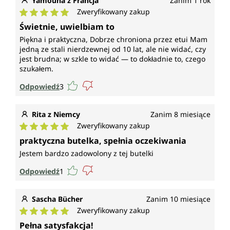
Yamouna z Francja
Zanim 1 rok
Zweryfikowany zakup
Średnia ocena 5 z 5 gwiazdek
Świetnie, uwielbiam to
Piękna i praktyczna, Dobrze chroniona przez etui Mam
jedną ze stali nierdzewnej od 10 lat, ale nie widać, czy
jest brudna; w szkle to widać — to dokładnie to, czego
szukałem.
Odpowiedź
3
Rita z Niemcy
Zanim 8 miesiące
Zweryfikowany zakup
Średnia ocena 5 z 5 gwiazdek
praktyczna butelka, spełnia oczekiwania
Jestem bardzo zadowolony z tej butelki
Odpowiedź
1
Sascha Bücher
Zanim 10 miesiące
Zweryfikowany zakup
Średnia ocena 5 z 5 gwiazdek
Pełna satysfakcja!