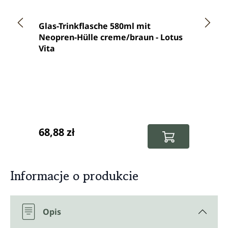
Średn
Glas-Trinkflasche 580ml mit
Szkla
Neopren-Hülle creme/braun - Lotus
neop
Vita
czarn
z pra
Cena regularna:
Cena 
68,88 zł
73,1
Informacje o produkcie
Opis