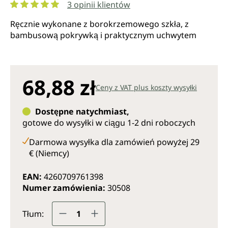
3 opinii klientów
Średnia ocena 5 z 5 gwiazdek
Ręcznie wykonane z borokrzemowego szkła, z
bambusową pokrywką i praktycznym uchwytem
68,88 zł
Ceny z VAT plus koszty wysyłki
Dostępne natychmiast,
gotowe do wysyłki w ciągu 1-2 dni roboczych
Darmowa wysyłka dla zamówień powyżej 29
€ (Niemcy)
EAN:
4260709761398
Numer zamówienia:
30508
Ilość produktu: Wprowadź żądaną il
Tłum: