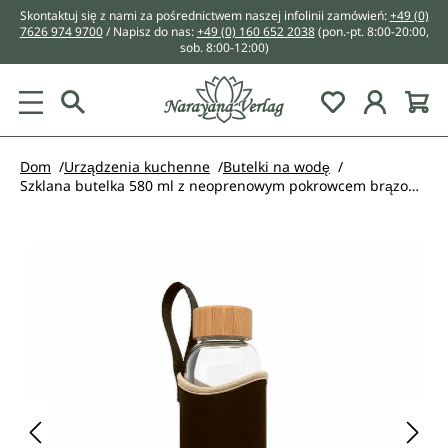
Skontaktuj się z nami za pośrednictwem naszej infolinii zamówień:
+49 (0)
wnej zawartości
7626 974 9700
/ Napisz do nas:
+49 (0) 160 652 2038
(pon.-pt. 8:00-20:00,
sob. 8:00-12:00)
You have 0 w
Dom
Urządzenia kuchenne
Butelki na wodę
Szklana butelka 580 ml z neoprenowym pokrowcem brązowo-czarnym - Lotus Vita
Pomiń galerię zdjęć