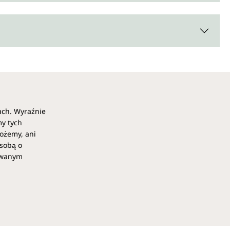
ach. Wyraźnie
my tych
ożemy, ani
osobą o
kowanym