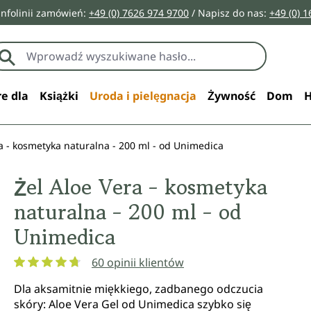
infolinii zamówień:
+49 (0) 7626 974 9700
/ Napisz do nas:
+49 (0) 
e dla
Książki
Uroda i pielęgnacja
Żywność
Dom
H
a - kosmetyka naturalna - 200 ml - od Unimedica
Żel Aloe Vera - kosmetyka
naturalna - 200 ml - od
Unimedica
60 opinii klientów
Średnia ocena 4.8 z 5 gwiazdek
Dla aksamitnie miękkiego, zadbanego odczucia
skóry: Aloe Vera Gel od Unimedica szybko się