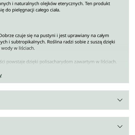
nych i naturalnych olejków eterycznych. Ten produkt
ę do pielęgnacji całego ciała.
obrze czuje się na pustyni i jest uprawiany na całym
ych i subtropikalnych. Roślina radzi sobie z suszą dzięki
wody w liściach.
iści powstaje dzięki polisacharydom zawartym w liściach.
anki po przecięciu liści i działa chłodząco oraz kojąco w
y
 Unimedica zawiera 200 ml.