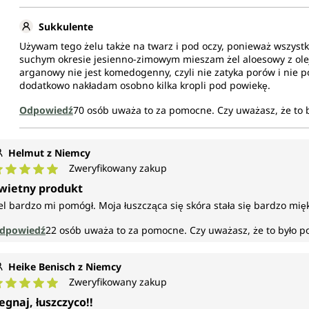
Sukkulente
Używam tego żelu także na twarz i pod oczy, ponieważ wszystki
suchym okresie jesienno-zimowym mieszam żel aloesowy z olej
arganowy nie jest komedogenny, czyli nie zatyka porów i nie 
dodatkowo nakładam osobno kilka kropli pod powiekę.
Odpowiedź
70
osób uważa to za pomocne.
Czy uważasz, że to
Helmut z Niemcy
Zweryfikowany zakup
rednia ocena 5 z 5 gwiazdek
wietny produkt
el bardzo mi pomógł. Moja łuszcząca się skóra stała się bardzo mię
dpowiedź
22
osób uważa to za pomocne.
Czy uważasz, że to było 
Heike Benisch z Niemcy
Zweryfikowany zakup
rednia ocena 5 z 5 gwiazdek
egnaj, łuszczyco!!