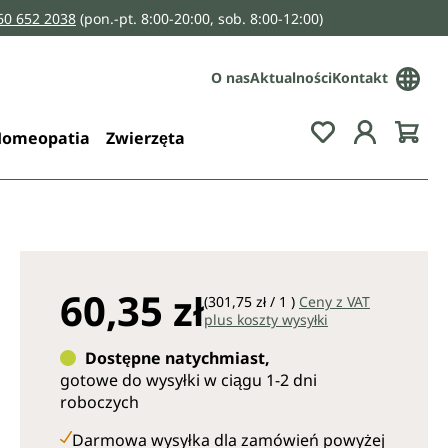
160 652 2038
(pon.-pt. 8:00-20:00, sob. 8:00-12:00)
O nas
Aktualności
Kontakt
You have 0 wis
omeopatia
Zwierzęta
60,35 zł
(301,75 zł / 1 )
Ceny z VAT
plus koszty wysyłki
Dostępne natychmiast,
gotowe do wysyłki w ciągu 1-2 dni
roboczych
Darmowa wysyłka dla zamówień powyżej