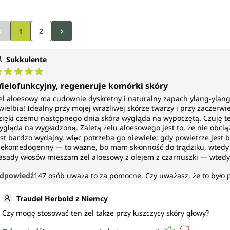
1
2
Sukkulente
rednia ocena 5 z 5 gwiazdek
ielofunkcyjny, regeneruje komórki skóry
el aloesowy ma cudownie dyskretny i naturalny zapach ylang-ylang i
wielbia! Idealny przy mojej wrażliwej skórze twarzy i przy zaczerwien
zięki czemu następnego dnia skóra wygląda na wypoczętą. Czuję też 
ygląda na wygładzoną. Zaletą żelu aloesowego jest to, że nie obcią
est bardzo wydajny, więc potrzeba go niewiele; gdy powietrze jest
iekomedogenny — to ważne, bo mam skłonność do trądziku, wtedy 
asady włosów mieszam żel aloesowy z olejem z czarnuszki — wtedy ł
dpowiedź
147
osób uważa to za pomocne.
Czy uważasz, że to było
Traudel Herbold z Niemcy
Czy mogę stosować ten żel także przy łuszczycy skóry głowy?