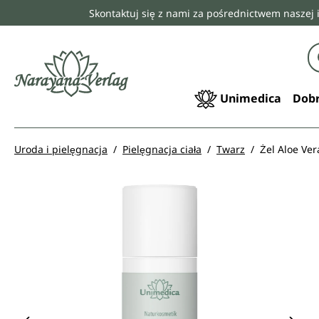
Skontaktuj się z nami za pośrednictwem naszej 
 wyszukiwania
Przejdź do głównej nawigacji
Unimedica
Dobr
Uroda i pielęgnacja
Pielęgnacja ciała
Twarz
Żel Aloe Ver
Pomiń galerię zdjęć