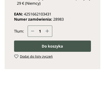
29 € (Niemcy)
EAN:
4251662103431
Numer zamówienia:
28983
Ilość produktu: Wprowadź żąda
Tłum:
Do koszyka
Dodaj do listy życzeń