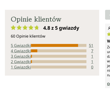
Opinie klientów
4.8 z 5
gwiazdy
Średnia ocena 4.8 z 5 gwiazdek
60 Opinie klientów
Ś
W
5 Gwiazdki
51
Ż
4 Gwiazdki
7
u
3 Gwiazdki
1
d
w
2 Gwiazdki
1
j
1 Gwiazdki
0
n
n
O