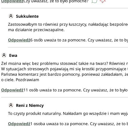
Odpowiedź
Czy uważasz, że to było pomocne?
Sukkulente
Zastosowałbym to również przy łuszczycy, nakładając bezpośre
ma działanie przeciwzapalne.
Odpowiedź
6
osób uważa to za pomocne.
Czy uważasz, że to 
Ewa
Żel można więc bez problemu stosować także na twarz? Również n
W sytuacjach stresowych pojawiają mi się krostki przypominające trą
Państwa komentarz jest bardzo pomocny, ponieważ zakładałam, że ż
o ciele. Pozdrawiam
Odpowiedź
11
osób uważa to za pomocne.
Czy uważasz, że to był
Reni z Niemcy
To czysty produkt naturalny. Nakładam go wszędzie i mam wyj
Odpowiedź
1
osoba uważa to za pomocne.
Czy uważasz, że to