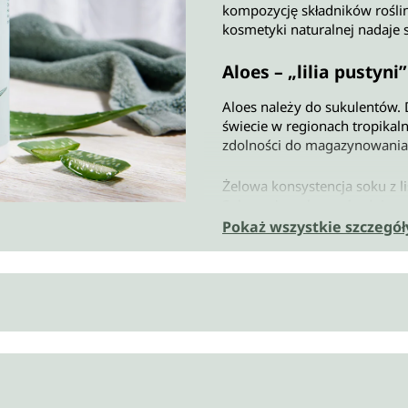
kompozycję składników roślin
kosmetyki naturalnej nadaje si
Aloes – „lilia pustyni”
Aloes należy do sukulentów. D
świecie w regionach tropikaln
zdolności do magazynowania 
Żelowa konsystencja soku z l
Sok wypływa bezpośrednio z tk
kontakcie ze skórą.
Pokaż wszystkie szczegół
Każda butelka żelu Aloe Vera